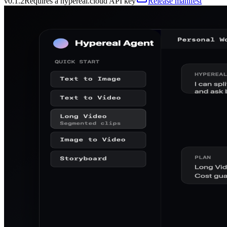
v
0.1.2
Requires a hypereal.cloud API key
Release manifest