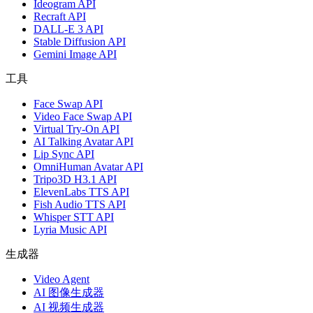
Ideogram API
Recraft API
DALL-E 3 API
Stable Diffusion API
Gemini Image API
工具
Face Swap API
Video Face Swap API
Virtual Try-On API
AI Talking Avatar API
Lip Sync API
OmniHuman Avatar API
Tripo3D H3.1 API
ElevenLabs TTS API
Fish Audio TTS API
Whisper STT API
Lyria Music API
生成器
Video Agent
AI 图像生成器
AI 视频生成器