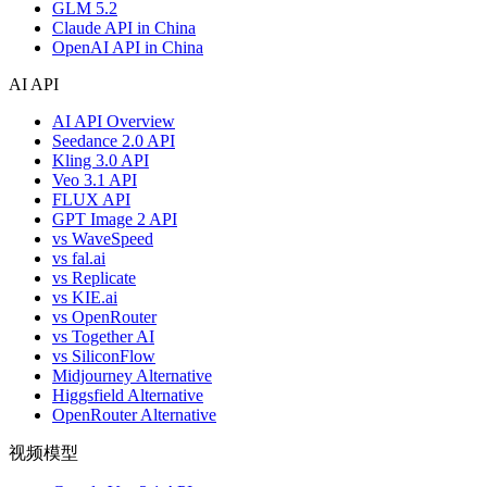
GLM 5.2
Claude API in China
OpenAI API in China
AI API
AI API Overview
Seedance 2.0 API
Kling 3.0 API
Veo 3.1 API
FLUX API
GPT Image 2 API
vs WaveSpeed
vs fal.ai
vs Replicate
vs KIE.ai
vs OpenRouter
vs Together AI
vs SiliconFlow
Midjourney Alternative
Higgsfield Alternative
OpenRouter Alternative
视频模型