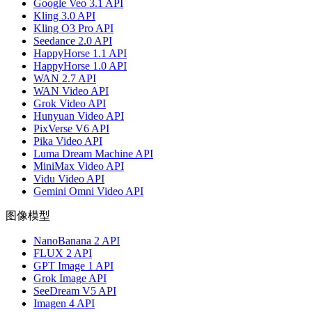
Google Veo 3.1 API
Kling 3.0 API
Kling O3 Pro API
Seedance 2.0 API
HappyHorse 1.1 API
HappyHorse 1.0 API
WAN 2.7 API
WAN Video API
Grok Video API
Hunyuan Video API
PixVerse V6 API
Pika Video API
Luma Dream Machine API
MiniMax Video API
Vidu Video API
Gemini Omni Video API
图像模型
NanoBanana 2 API
FLUX 2 API
GPT Image 1 API
Grok Image API
SeeDream V5 API
Imagen 4 API