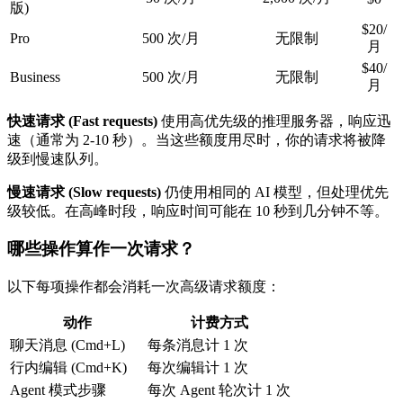
版)
$20/
Pro
500 次/月
无限制
月
$40/
Business
500 次/月
无限制
月
快速请求 (Fast requests)
使用高优先级的推理服务器，响应迅
速（通常为 2-10 秒）。当这些额度用尽时，你的请求将被降
级到慢速队列。
慢速请求 (Slow requests)
仍使用相同的 AI 模型，但处理优先
级较低。在高峰时段，响应时间可能在 10 秒到几分钟不等。
哪些操作算作一次请求？
以下每项操作都会消耗一次高级请求额度：
动作
计费方式
聊天消息 (Cmd+L)
每条消息计 1 次
行内编辑 (Cmd+K)
每次编辑计 1 次
Agent 模式步骤
每次 Agent 轮次计 1 次