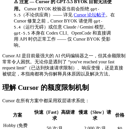
⚠️ 注意 — Cursor 的 GPT-5.5 BYOK 目前无法使
用。
Cursor BYOK 校验器当前会拒绝
gpt-
（不论供应商）—— 详见
Cursor 论坛帖子
。在
5.5
Cursor 修复之前，Cursor BYOK 请使用
gpt-
（运行无碍）或任意 Claude / Gemini 模型。
5.4
本身在 Codex CLI、OpenCode 和直接调
gpt-5.5
用 API 时仍正常工作 —— 仅 Cursor BYOK 受影
响。
Cursor AI 是目前最强大的 AI 代码编辑器之一，但其余额限制
常常令人困扰。无论你是遇到了 “you've reached your fast
request limit”（已达到快速请求限制）、响应变慢，还是直接
被锁定，本指南都将为你解释具体原因以及解决方法。
理解 Cursor 的额度限制机制
Cursor 在所有方案中都采用双层请求系统：
快速（Fast）高级请
慢速（Slow）请
方案
价格
求
求
Hobby (免费
50 次/月
2,000 次/月
$0