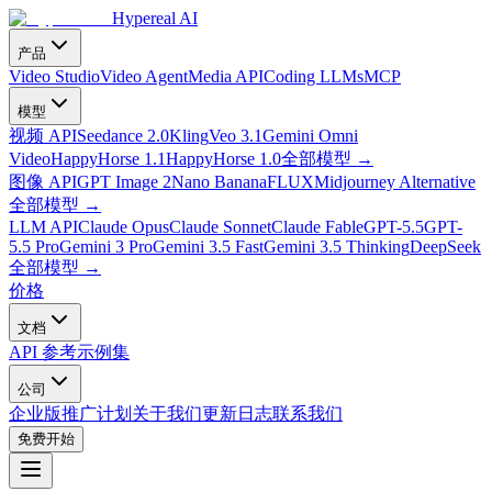
Hypereal AI
产品
Video Studio
Video Agent
Media API
Coding LLMs
MCP
模型
视频 API
Seedance 2.0
Kling
Veo 3.1
Gemini Omni
Video
HappyHorse 1.1
HappyHorse 1.0
全部模型
→
图像 API
GPT Image 2
Nano Banana
FLUX
Midjourney Alternative
全部模型
→
LLM API
Claude Opus
Claude Sonnet
Claude Fable
GPT-5.5
GPT-
5.5 Pro
Gemini 3 Pro
Gemini 3.5 Fast
Gemini 3.5 Thinking
DeepSeek
全部模型
→
价格
文档
API 参考
示例集
公司
企业版
推广计划
关于我们
更新日志
联系我们
免费开始