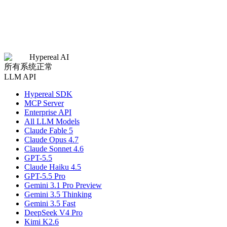
Hypereal AI
所有系统正常
LLM API
Hypereal SDK
MCP Server
Enterprise API
All LLM Models
Claude Fable 5
Claude Opus 4.7
Claude Sonnet 4.6
GPT-5.5
Claude Haiku 4.5
GPT-5.5 Pro
Gemini 3.1 Pro Preview
Gemini 3.5 Thinking
Gemini 3.5 Fast
DeepSeek V4 Pro
Kimi K2.6