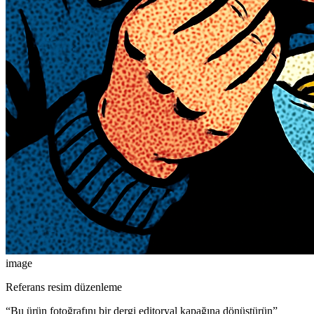
image
Referans resim düzenleme
“
Bu ürün fotoğrafını bir dergi editoryal kapağına dönüştürün
”