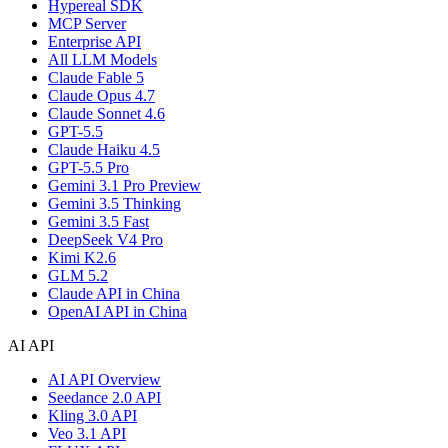
Hypereal SDK
MCP Server
Enterprise API
All LLM Models
Claude Fable 5
Claude Opus 4.7
Claude Sonnet 4.6
GPT-5.5
Claude Haiku 4.5
GPT-5.5 Pro
Gemini 3.1 Pro Preview
Gemini 3.5 Thinking
Gemini 3.5 Fast
DeepSeek V4 Pro
Kimi K2.6
GLM 5.2
Claude API in China
OpenAI API in China
AI API
AI API Overview
Seedance 2.0 API
Kling 3.0 API
Veo 3.1 API