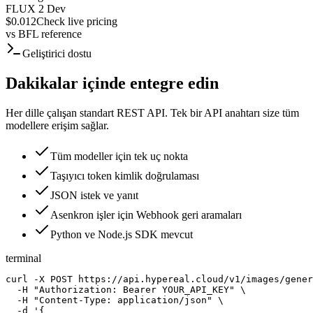
FLUX 2 Dev
$0.012
Check live pricing
vs
BFL reference
Geliştirici dostu
Dakikalar içinde entegre edin
Her dille çalışan standart REST API. Tek bir API anahtarı size tüm
modellere erişim sağlar.
Tüm modeller için tek uç nokta
Taşıyıcı token kimlik doğrulaması
JSON istek ve yanıt
Asenkron işler için Webhook geri aramaları
Python ve Node.js SDK mevcut
terminal
curl -X POST https://api.hypereal.cloud/v1/images/gener
  -H "Authorization: Bearer YOUR_API_KEY" \

  -H "Content-Type: application/json" \

  -d '{
