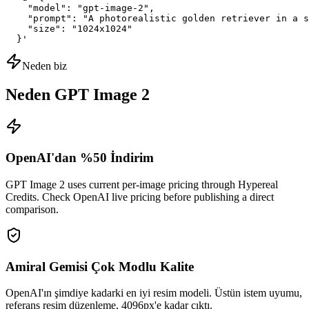
    "model": "gpt-image-2",

    "prompt": "A photorealistic golden retriever in a s
    "size": "1024x1024"

  }'
Neden biz
Neden GPT Image 2
OpenAI'dan %50 İndirim
GPT Image 2 uses current per-image pricing through Hypereal
Credits. Check OpenAI live pricing before publishing a direct
comparison.
Amiral Gemisi Çok Modlu Kalite
OpenAI'ın şimdiye kadarki en iyi resim modeli. Üstün istem uyumu,
referans resim düzenleme, 4096px'e kadar çıktı.