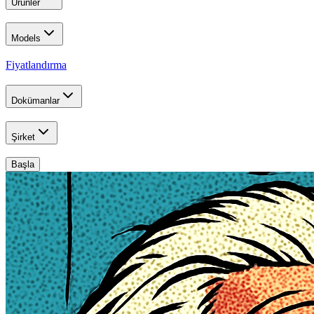
Ürünler
Models
Fiyatlandırma
Dokümanlar
Şirket
Başla