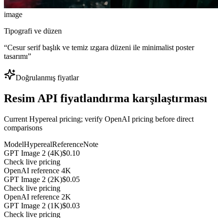
image
Tipografi ve düzen
“
Cesur serif başlık ve temiz ızgara düzeni ile minimalist poster
tasarımı
”
Doğrulanmış fiyatlar
Resim API fiyatlandırma karşılaştırması
Current Hypereal pricing; verify OpenAI pricing before direct
comparisons
Model
Hypereal
Reference
Note
GPT Image 2 (4K)
$0.10
Check live pricing
OpenAI reference 4K
GPT Image 2 (2K)
$0.05
Check live pricing
OpenAI reference 2K
GPT Image 2 (1K)
$0.03
Check live pricing