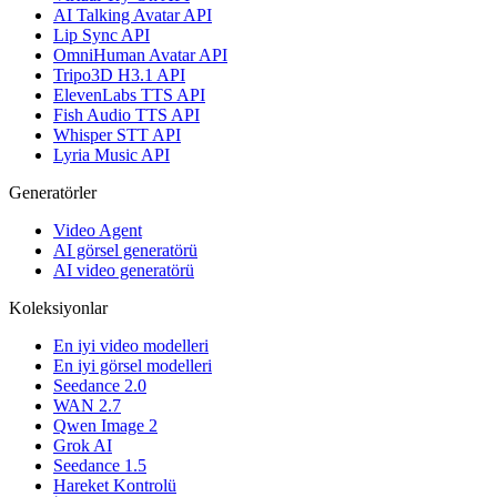
AI Talking Avatar API
Lip Sync API
OmniHuman Avatar API
Tripo3D H3.1 API
ElevenLabs TTS API
Fish Audio TTS API
Whisper STT API
Lyria Music API
Generatörler
Video Agent
AI görsel generatörü
AI video generatörü
Koleksiyonlar
En iyi video modelleri
En iyi görsel modelleri
Seedance 2.0
WAN 2.7
Qwen Image 2
Grok AI
Seedance 1.5
Hareket Kontrolü