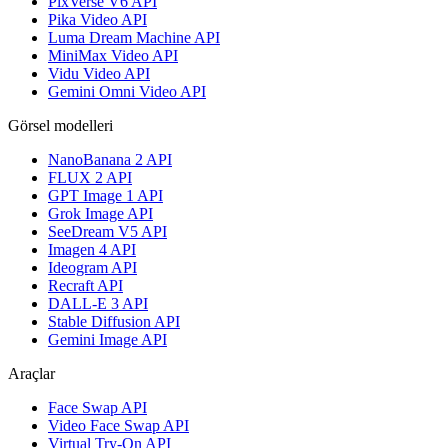
PixVerse V6 API
Pika Video API
Luma Dream Machine API
MiniMax Video API
Vidu Video API
Gemini Omni Video API
Görsel modelleri
NanoBanana 2 API
FLUX 2 API
GPT Image 1 API
Grok Image API
SeeDream V5 API
Imagen 4 API
Ideogram API
Recraft API
DALL-E 3 API
Stable Diffusion API
Gemini Image API
Araçlar
Face Swap API
Video Face Swap API
Virtual Try-On API