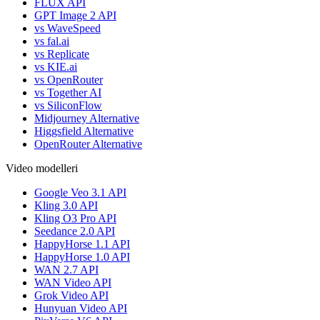
FLUX API
GPT Image 2 API
vs WaveSpeed
vs fal.ai
vs Replicate
vs KIE.ai
vs OpenRouter
vs Together AI
vs SiliconFlow
Midjourney Alternative
Higgsfield Alternative
OpenRouter Alternative
Video modelleri
Google Veo 3.1 API
Kling 3.0 API
Kling O3 Pro API
Seedance 2.0 API
HappyHorse 1.1 API
HappyHorse 1.0 API
WAN 2.7 API
WAN Video API
Grok Video API
Hunyuan Video API