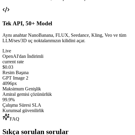
Tek API, 50+ Model
Aynı anahtar NanoBanana, FLUX, Seedance, Kling, Veo ve tüm
LLM/ses/3D uç noktalarımızın kilidini açar.
Live
OpenAI'dan İndirimli
current rate
$0.03
Resim Başına
GPT Image 2
4096px
Maksimum Genişlik
Amiral gemisi çözünürlük
99.9%
Çalışma Süresi SLA
Kurumsal güvenilirlik
FAQ
Sıkça sorulan sorular