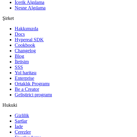
İçerik Algılama
Nesne Algılama
Şirket
Hakkımızda
Docs
Hypereal SDK
Cookbook
Changelog
Blog
İletişim
SSS
Yol haritası
Enterprise
Ortaklık Programı
Be a Creator
Geliştirici programı
Hukuki
Gizlilik
Şartlar
İade
Çerezler