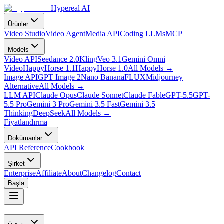
Hypereal AI
Ürünler
Video Studio
Video Agent
Media API
Coding LLMs
MCP
Models
Video API
Seedance 2.0
Kling
Veo 3.1
Gemini Omni
Video
HappyHorse 1.1
HappyHorse 1.0
All Models
→
Image API
GPT Image 2
Nano Banana
FLUX
Midjourney
Alternative
All Models
→
LLM API
Claude Opus
Claude Sonnet
Claude Fable
GPT-5.5
GPT-
5.5 Pro
Gemini 3 Pro
Gemini 3.5 Fast
Gemini 3.5
Thinking
DeepSeek
All Models
→
Fiyatlandırma
Dokümanlar
API Reference
Cookbook
Şirket
Enterprise
Affiliate
About
Changelog
Contact
Başla