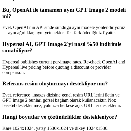
Bu, OpenAI ile tamamen aynı GPT Image 2 modeli
mi?
Evet. OpenAI'nin API'sinde sunduğu aynı modele yönlendiriyoruz
— aynı ağırlıklar, aynı yetenekler. Tek fark ödediğiniz fiyattır.
Hypereal AI, GPT Image 2'yi nasıl %50 indirimle
sunabiliyor?
Hypereal publishes current per-image rates. Re-check OpenAI and
Hypereal live pricing before quoting a discount or provider
comparison.
Referans resim oluşturmayı destekliyor mu?
Evet. reference_images dizisine genel resim URL'lerini iletin ve
GPT Image 2 bunları görsel bağlam olarak kullanacaktır. Not:
base64 desteklenmez, yalnızca herkese açık URL'ler desteklenir.
Hangi boyutlar ve çözünürlükler destekleniyor?
Kare 1024x1024, yatay 1536x1024 ve dikey 1024x1536.