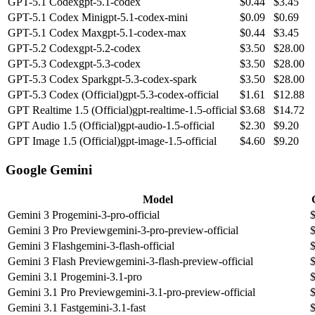
GPT-5.1 Codex
gpt-5.1-codex
$
0.44
$
3.45
GPT-5.1 Codex Mini
gpt-5.1-codex-mini
$
0.09
$
0.69
GPT-5.1 Codex Max
gpt-5.1-codex-max
$
0.44
$
3.45
GPT-5.2 Codex
gpt-5.2-codex
$
3.50
$
28.00
GPT-5.3 Codex
gpt-5.3-codex
$
3.50
$
28.00
GPT-5.3 Codex Spark
gpt-5.3-codex-spark
$
3.50
$
28.00
GPT-5.3 Codex (Official)
gpt-5.3-codex-official
$
1.61
$
12.88
GPT Realtime 1.5 (Official)
gpt-realtime-1.5-official
$
3.68
$
14.72
GPT Audio 1.5 (Official)
gpt-audio-1.5-official
$
2.30
$
9.20
GPT Image 1.5 (Official)
gpt-image-1.5-official
$
4.60
$
9.20
Google Gemini
Model
Gemini 3 Pro
gemini-3-pro-official
Gemini 3 Pro Preview
gemini-3-pro-preview-official
Gemini 3 Flash
gemini-3-flash-official
Gemini 3 Flash Preview
gemini-3-flash-preview-official
Gemini 3.1 Pro
gemini-3.1-pro
Gemini 3.1 Pro Preview
gemini-3.1-pro-preview-official
Gemini 3.1 Fast
gemini-3.1-fast