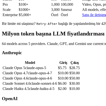
Pro
$100+
1,000
100,000
Video, Opus, pri
Scale
$1000+
3,000
Sınırsız
All models, effe
Enterprise
$5,000+
Özel
Özel
Satış ile iletiş
Bir limite mi ulaştınız?
başlığı ile yapılandırılmış bir 
Retry-After
Milyon token başına LLM fiyatlandırması
64 models across 5 providers. Claude, GPT, and Gemini use current m
Anthropic
Model
Giriş
Çıkış
Claude Opus 5
claude-opus-5
$
5.75
$
28.75
Claude Opus 4.7
claude-opus-4-7
$
10.00
$
50.00
Claude Opus 4.6
claude-opus-4-6
$
10.00
$
50.00
Claude Sonnet 4.6
claude-sonnet-4-6
$
6.00
$
30.00
Claude Haiku 4.5
claude-haiku-4-5
$
2.00
$
10.00
OpenAI