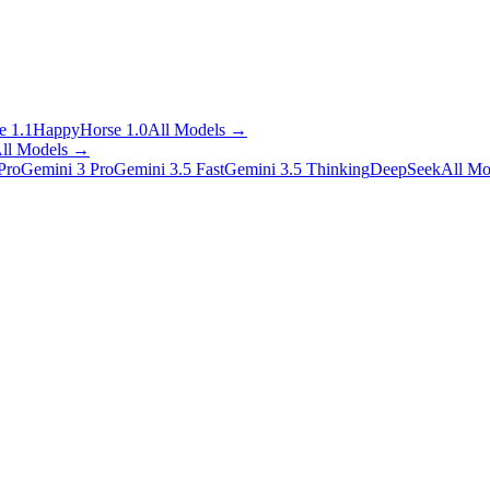
 1.1
HappyHorse 1.0
All Models
→
ll Models
→
Pro
Gemini 3 Pro
Gemini 3.5 Fast
Gemini 3.5 Thinking
DeepSeek
All Mo