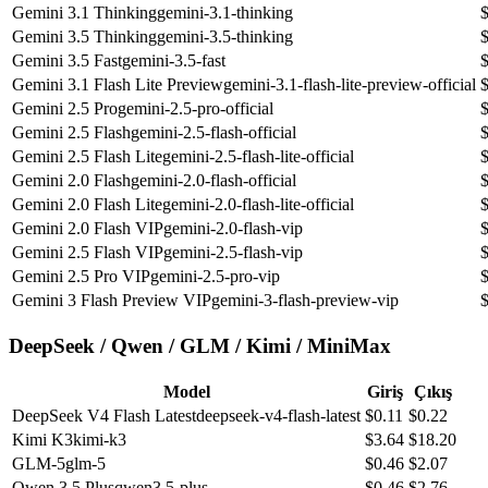
Gemini 3.1 Thinking
gemini-3.1-thinking
Gemini 3.5 Thinking
gemini-3.5-thinking
Gemini 3.5 Fast
gemini-3.5-fast
Gemini 3.1 Flash Lite Preview
gemini-3.1-flash-lite-preview-official
Gemini 2.5 Pro
gemini-2.5-pro-official
Gemini 2.5 Flash
gemini-2.5-flash-official
Gemini 2.5 Flash Lite
gemini-2.5-flash-lite-official
Gemini 2.0 Flash
gemini-2.0-flash-official
Gemini 2.0 Flash Lite
gemini-2.0-flash-lite-official
Gemini 2.0 Flash VIP
gemini-2.0-flash-vip
Gemini 2.5 Flash VIP
gemini-2.5-flash-vip
Gemini 2.5 Pro VIP
gemini-2.5-pro-vip
Gemini 3 Flash Preview VIP
gemini-3-flash-preview-vip
DeepSeek / Qwen / GLM / Kimi / MiniMax
Model
Giriş
Çıkış
DeepSeek V4 Flash Latest
deepseek-v4-flash-latest
$
0.11
$
0.22
Kimi K3
kimi-k3
$
3.64
$
18.20
GLM-5
glm-5
$
0.46
$
2.07
Qwen 3.5 Plus
qwen3.5-plus
$
0.46
$
2.76