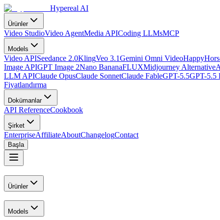
Hypereal AI
Ürünler
Video Studio
Video Agent
Media API
Coding LLMs
MCP
Models
Video API
Seedance 2.0
Kling
Veo 3.1
Gemini Omni Video
HappyHorse
Image API
GPT Image 2
Nano Banana
FLUX
Midjourney Alternative
A
LLM API
Claude Opus
Claude Sonnet
Claude Fable
GPT-5.5
GPT-5.5 
Fiyatlandırma
Dokümanlar
API Reference
Cookbook
Şirket
Enterprise
Affiliate
About
Changelog
Contact
Başla
Ürünler
Models