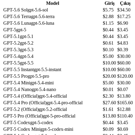
Model
Giriş
Çıkış
GPT-5.6 Sol
gpt-5.6-sol
$
5.75
$
34.50
GPT-5.6 Terra
gpt-5.6-terra
$
2.88
$
17.25
GPT-5.6 Luna
gpt-5.6-luna
$
1.15
$
6.90
GPT-5
gpt-5
$
0.44
$
3.45
GPT-5.1
gpt-5.1
$
0.44
$
3.45
GPT-5.2
gpt-5.2
$
0.61
$
4.83
GPT-5.3
gpt-5.3
$
0.10
$
0.39
GPT-5.4
gpt-5.4
$
5.00
$
30.00
GPT-5.5
gpt-5.5
$
10.00
$
60.00
GPT-5.5 Instant
gpt-5.5-instant
$
10.00
$
60.00
GPT-5.5 Pro
gpt-5.5-pro
$
20.00
$
120.00
GPT-5.4 Mini
gpt-5.4-mini
$
5.00
$
30.00
GPT-5.4 Nano
gpt-5.4-nano
$
0.01
$
0.07
GPT-5.4 (Official)
gpt-5.4-official
$
2.30
$
13.80
GPT-5.4 Pro (Official)
gpt-5.4-pro-official
$
27.60
$
165.60
GPT-5.2 (Official)
gpt-5.2-official
$
1.61
$
12.88
GPT-5 Pro (Official)
gpt-5-pro-official
$
13.80
$
110.40
GPT-5 Codex
gpt-5-codex
$
0.44
$
3.45
GPT-5 Codex Mini
gpt-5-codex-mini
$
0.09
$
0.69