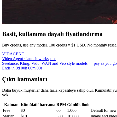
Basit, kullanıma dayalı fiyatlandırma
Buy credits, use any model. 100 credits = $1 USD. No monthly reset
VID
AGENT
Video Agent · launch workspace
Seedance, Kling, Vidu, WAN and Veo-style models — pay as you go
Ends in
0
d
00
h
00
m
00
s
Çıktı katmanları
Daha büyük müşteriler daha fazla kapasiteye sahip olur. Kümülatif yük
yok.
Katman
Kümülatif harcama
RPM
Günlük limit
Free
$0
60
1,000
Default for new
Starter
$10+
300
10,000
Image and vide