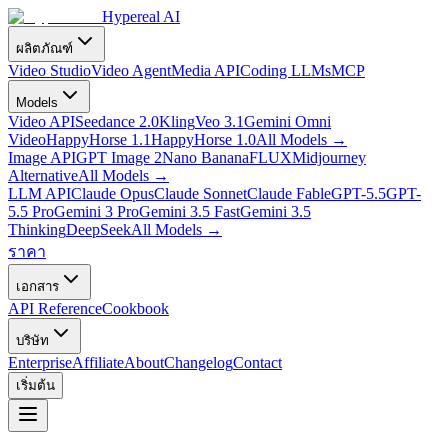
Hypereal AI
ผลิตภัณฑ์
Video Studio
Video Agent
Media API
Coding LLMs
MCP
Models
Video API
Seedance 2.0
Kling
Veo 3.1
Gemini Omni
Video
HappyHorse 1.1
HappyHorse 1.0
All Models
→
Image API
GPT Image 2
Nano Banana
FLUX
Midjourney
Alternative
All Models
→
LLM API
Claude Opus
Claude Sonnet
Claude Fable
GPT-5.5
GPT-
5.5 Pro
Gemini 3 Pro
Gemini 3.5 Fast
Gemini 3.5
Thinking
DeepSeek
All Models
→
ราคา
เอกสาร
API Reference
Cookbook
บริษัท
Enterprise
Affiliate
About
Changelog
Contact
เริ่มต้น