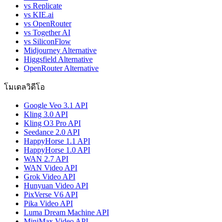
vs Replicate
vs KIE.ai
vs OpenRouter
vs Together AI
vs SiliconFlow
Midjourney Alternative
Higgsfield Alternative
OpenRouter Alternative
โมเดลวิดีโอ
Google Veo 3.1 API
Kling 3.0 API
Kling O3 Pro API
Seedance 2.0 API
HappyHorse 1.1 API
HappyHorse 1.0 API
WAN 2.7 API
WAN Video API
Grok Video API
Hunyuan Video API
PixVerse V6 API
Pika Video API
Luma Dream Machine API
MiniMax Video API