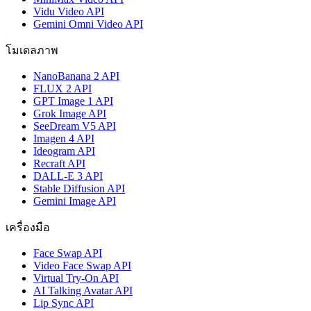
Vidu Video API
Gemini Omni Video API
โมเดลภาพ
NanoBanana 2 API
FLUX 2 API
GPT Image 1 API
Grok Image API
SeeDream V5 API
Imagen 4 API
Ideogram API
Recraft API
DALL-E 3 API
Stable Diffusion API
Gemini Image API
เครื่องมือ
Face Swap API
Video Face Swap API
Virtual Try-On API
AI Talking Avatar API
Lip Sync API