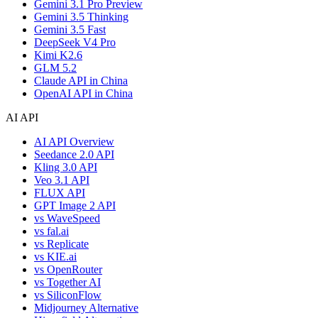
Gemini 3.1 Pro Preview
Gemini 3.5 Thinking
Gemini 3.5 Fast
DeepSeek V4 Pro
Kimi K2.6
GLM 5.2
Claude API in China
OpenAI API in China
AI API
AI API Overview
Seedance 2.0 API
Kling 3.0 API
Veo 3.1 API
FLUX API
GPT Image 2 API
vs WaveSpeed
vs fal.ai
vs Replicate
vs KIE.ai
vs OpenRouter
vs Together AI
vs SiliconFlow
Midjourney Alternative