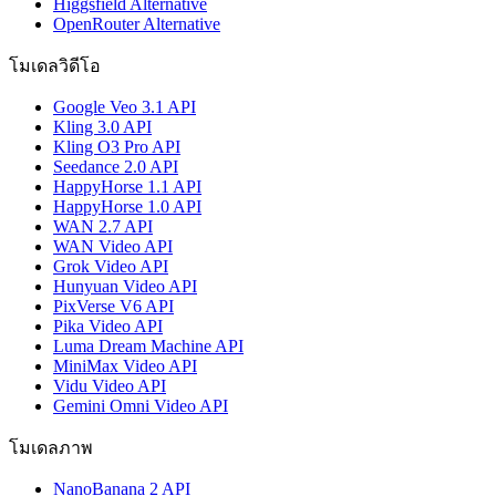
Higgsfield Alternative
OpenRouter Alternative
โมเดลวิดีโอ
Google Veo 3.1 API
Kling 3.0 API
Kling O3 Pro API
Seedance 2.0 API
HappyHorse 1.1 API
HappyHorse 1.0 API
WAN 2.7 API
WAN Video API
Grok Video API
Hunyuan Video API
PixVerse V6 API
Pika Video API
Luma Dream Machine API
MiniMax Video API
Vidu Video API
Gemini Omni Video API
โมเดลภาพ
NanoBanana 2 API