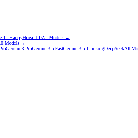
 1.1
HappyHorse 1.0
All Models
→
ll Models
→
Pro
Gemini 3 Pro
Gemini 3.5 Fast
Gemini 3.5 Thinking
DeepSeek
All Mo