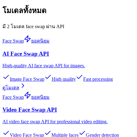
โมเดลทั้งหมด
มี 2 โมเดล face swap ผ่าน API
Face Swap
ยอดนิยม
AI Face Swap API
High-quality AI face swap API for images
.
Image Face Swap
High quality
Fast processing
ดูโมเดล
Face Swap
ยอดนิยม
Video Face Swap API
AI video face swap API for professional video editing
.
Video Face Swap
Multiple faces
Gender detection