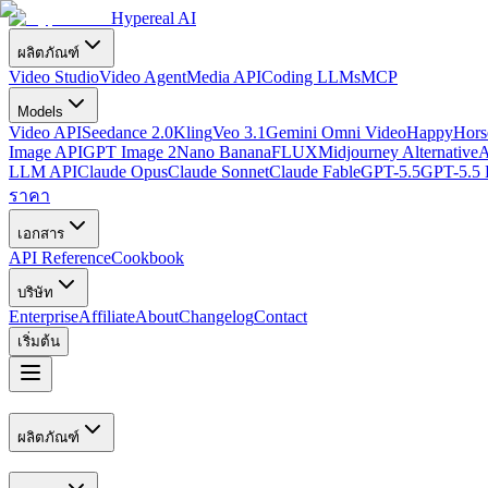
Hypereal AI
ผลิตภัณฑ์
Video Studio
Video Agent
Media API
Coding LLMs
MCP
Models
Video API
Seedance 2.0
Kling
Veo 3.1
Gemini Omni Video
HappyHorse
Image API
GPT Image 2
Nano Banana
FLUX
Midjourney Alternative
A
LLM API
Claude Opus
Claude Sonnet
Claude Fable
GPT-5.5
GPT-5.5 
ราคา
เอกสาร
API Reference
Cookbook
บริษัท
Enterprise
Affiliate
About
Changelog
Contact
เริ่มต้น
ผลิตภัณฑ์