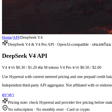
Home
/
API
/
DeepSeek V4
DeepSeek V4 & V4 Pro API · OpenAI-compatible · เสมอพร้อม
DeepSeek V4 API
V4 จาก $0.30 / $1.20 ต่อ M tokens V4 Pro จาก $0.50 / $2.00
Use Hypereal with current metered pricing and one prepaid credit bala
Independent third-party API aggregator. Not affiliated with or endor
ดูราคา
Pricing note: check Hypereal and provider live pricing before mak
No subscription · No monthly reset · Card or crypto