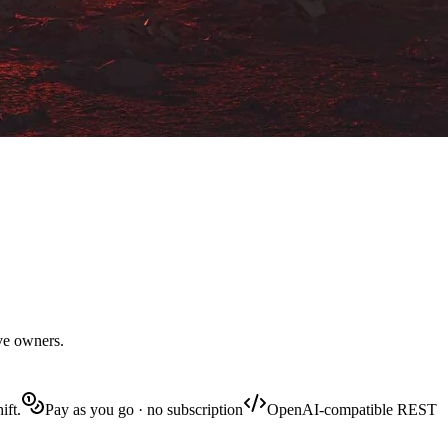
ive owners.
ift.
Pay as you go · no subscription
OpenAI-compatible REST