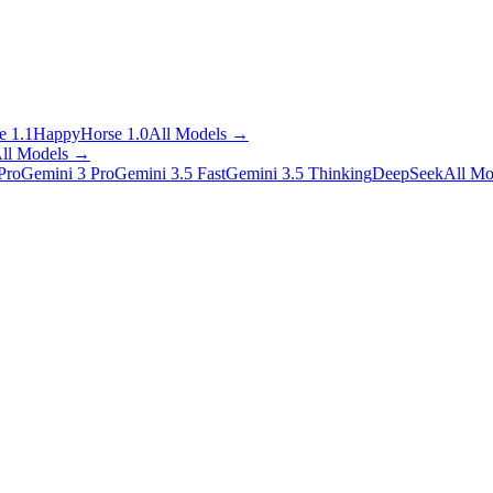
 1.1
HappyHorse 1.0
All Models
→
ll Models
→
Pro
Gemini 3 Pro
Gemini 3.5 Fast
Gemini 3.5 Thinking
DeepSeek
All Mo