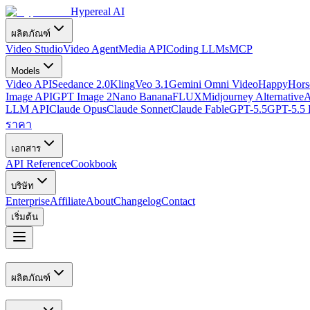
Hypereal AI
ผลิตภัณฑ์
Video Studio
Video Agent
Media API
Coding LLMs
MCP
Models
Video API
Seedance 2.0
Kling
Veo 3.1
Gemini Omni Video
HappyHorse
Image API
GPT Image 2
Nano Banana
FLUX
Midjourney Alternative
A
LLM API
Claude Opus
Claude Sonnet
Claude Fable
GPT-5.5
GPT-5.5 
ราคา
เอกสาร
API Reference
Cookbook
บริษัท
Enterprise
Affiliate
About
Changelog
Contact
เริ่มต้น
ผลิตภัณฑ์