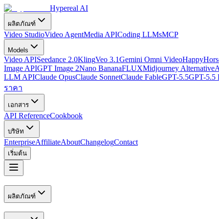
Hypereal AI
ผลิตภัณฑ์
Video Studio
Video Agent
Media API
Coding LLMs
MCP
Models
Video API
Seedance 2.0
Kling
Veo 3.1
Gemini Omni Video
HappyHorse
Image API
GPT Image 2
Nano Banana
FLUX
Midjourney Alternative
A
LLM API
Claude Opus
Claude Sonnet
Claude Fable
GPT-5.5
GPT-5.5 
ราคา
เอกสาร
API Reference
Cookbook
บริษัท
Enterprise
Affiliate
About
Changelog
Contact
เริ่มต้น
ผลิตภัณฑ์