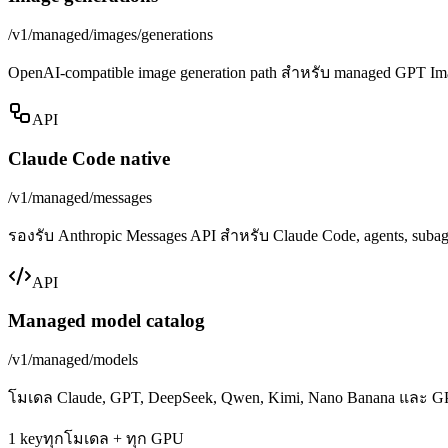
/v1/managed/images/generations
OpenAI-compatible image generation path สำหรับ managed GPT Im
API
Claude Code native
/v1/managed/messages
รองรับ Anthropic Messages API สำหรับ Claude Code, agents, subage
API
Managed model catalog
/v1/managed/models
โมเดล Claude, GPT, DeepSeek, Qwen, Kimi, Nano Banana และ GP
1 key
ทุกโมเดล + ทุก GPU