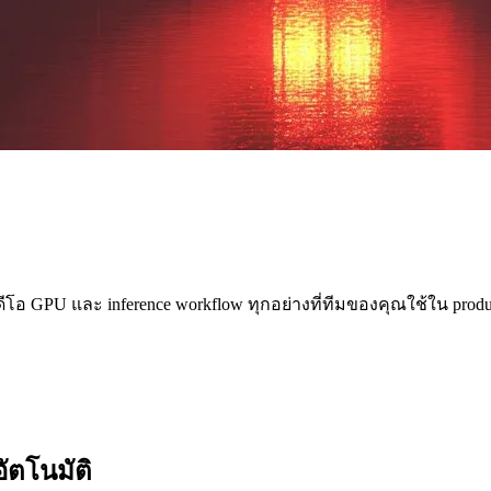
อ GPU และ inference workflow ทุกอย่างที่ทีมของคุณใช้ใน productio
อัตโนมัติ