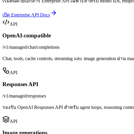
เริ่มต้นด้วยเอกสาร Enterprise API เฉพาะสำหรับ model IDs, endpoin
เปิด Enterprise API Docs
API
OpenAI-compatible
/v1/managed/chat/completions
Chat, tools, cache controls, streaming และ image generation ผ่าน ma
API
Responses API
/v1/managed/responses
รองรับ OpenAI Responses API สำหรับ agent loops, reasoning control
API
Image generations