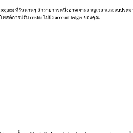
ง request ที่รันนานๆ สักรายการหนึ่งอาจเผาผลาญเวลาและงบประมาณ E
ะโพสต์การปรับ credits ไปยัง account ledger ของคุณ