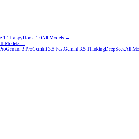
 1.1
HappyHorse 1.0
All Models
→
ll Models
→
Pro
Gemini 3 Pro
Gemini 3.5 Fast
Gemini 3.5 Thinking
DeepSeek
All Mo