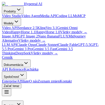
Hypereal AI
Produkty
Video Studio
Video Agent
Media API
Coding LLMs
MCP
Modely
Video API
Seedance 2.5
Kling
Veo 3.1
Gemini Omni
Video
HappyHorse 1.1
HappyHorse 1.0
Všetky modely
→
Image API
GPT Image 2
Nano Banana
FLUX
Midjourney
Alternative
Všetky modely
→
LLM API
Claude Opus
Claude Sonnet
Claude Fable
GPT-5.5
GPT-
5.5 Pro
Gemini 3 Pro
Gemini 3.5 Fast
Gemini 3.5
Thinking
DeepSeek
Všetky modely
→
Cenník
Dokumentácia
API Reference
Kuchárka
Spoločnosť
Enterprise
Affiliate
O nás
Zoznam zmien
Kontakt
Začať teraz