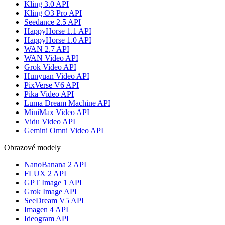
Kling 3.0 API
Kling O3 Pro API
Seedance 2.5 API
HappyHorse 1.1 API
HappyHorse 1.0 API
WAN 2.7 API
WAN Video API
Grok Video API
Hunyuan Video API
PixVerse V6 API
Pika Video API
Luma Dream Machine API
MiniMax Video API
Vidu Video API
Gemini Omni Video API
Obrazové modely
NanoBanana 2 API
FLUX 2 API
GPT Image 1 API
Grok Image API
SeeDream V5 API
Imagen 4 API
Ideogram API