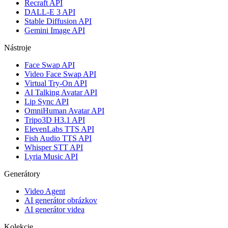
Recraft API
DALL-E 3 API
Stable Diffusion API
Gemini Image API
Nástroje
Face Swap API
Video Face Swap API
Virtual Try-On API
AI Talking Avatar API
Lip Sync API
OmniHuman Avatar API
Tripo3D H3.1 API
ElevenLabs TTS API
Fish Audio TTS API
Whisper STT API
Lyria Music API
Generátory
Video Agent
AI generátor obrázkov
AI generátor videa
Kolekcie