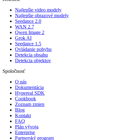
Najlepšie video modely
Najlepšie obrazové modely
Seedance 2.0
WAN 2.7
Qwen Image 2
Grok AI
Seedance 1.5
Ovládanie pohybu
Detekcia obsahu
Detekcia objektov
Spoločnosť
O nás
Dokumentácia
Hypereal SDK
Cookbook
Zoznam zmien
Blog
Kontakt
FAQ
Plán vývoja
Enterprise
Partnerský program