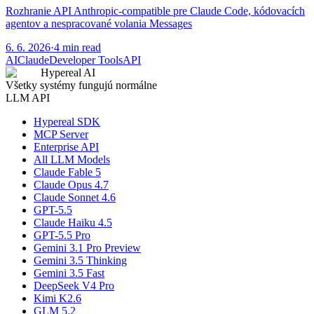
Rozhranie API Anthropic-compatible pre Claude Code, kódovacích
agentov a nespracované volania Messages
6. 6. 2026
·
4 min read
AI
Claude
Developer Tools
API
Hypereal AI
Všetky systémy fungujú normálne
LLM API
Hypereal SDK
MCP Server
Enterprise API
All LLM Models
Claude Fable 5
Claude Opus 4.7
Claude Sonnet 4.6
GPT-5.5
Claude Haiku 4.5
GPT-5.5 Pro
Gemini 3.1 Pro Preview
Gemini 3.5 Thinking
Gemini 3.5 Fast
DeepSeek V4 Pro
Kimi K2.6
GLM 5.2