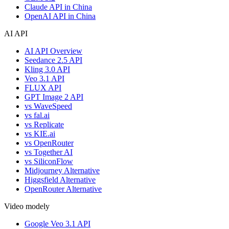
Claude API in China
OpenAI API in China
AI API
AI API Overview
Seedance 2.5 API
Kling 3.0 API
Veo 3.1 API
FLUX API
GPT Image 2 API
vs WaveSpeed
vs fal.ai
vs Replicate
vs KIE.ai
vs OpenRouter
vs Together AI
vs SiliconFlow
Midjourney Alternative
Higgsfield Alternative
OpenRouter Alternative
Video modely
Google Veo 3.1 API