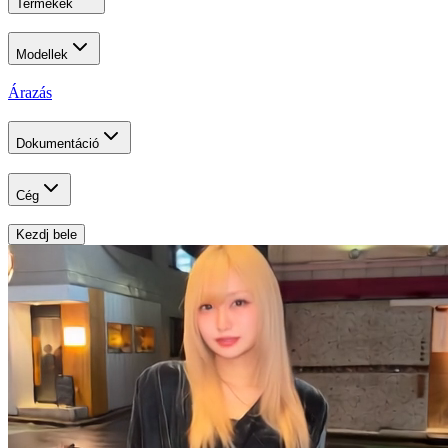
Termékek
Modellek
Árazás
Dokumentáció
Cég
Kezdj bele