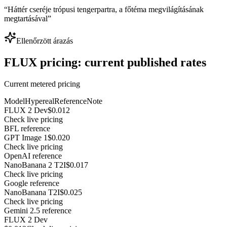
“
Háttér cseréje trópusi tengerpartra, a főtéma megvilágításának
megtartásával
”
Ellenőrzött árazás
FLUX pricing: current published rates
Current metered pricing
Model
Hypereal
Reference
Note
FLUX 2 Dev
$0.012
Check live pricing
BFL reference
GPT Image 1
$0.020
Check live pricing
OpenAI reference
NanoBanana 2 T2I
$0.017
Check live pricing
Google reference
NanoBanana T2I
$0.025
Check live pricing
Gemini 2.5 reference
FLUX 2 Dev