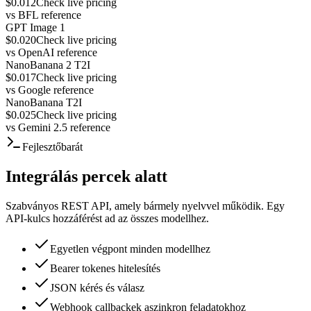
$0.012
Check live pricing
vs
BFL reference
GPT Image 1
$0.020
Check live pricing
vs
OpenAI reference
NanoBanana 2 T2I
$0.017
Check live pricing
vs
Google reference
NanoBanana T2I
$0.025
Check live pricing
vs
Gemini 2.5 reference
Fejlesztőbarát
Integrálás percek alatt
Szabványos REST API, amely bármely nyelvvel működik. Egy
API-kulcs hozzáférést ad az összes modellhez.
Egyetlen végpont minden modellhez
Bearer tokenes hitelesítés
JSON kérés és válasz
Webhook callbackek aszinkron feladatokhoz