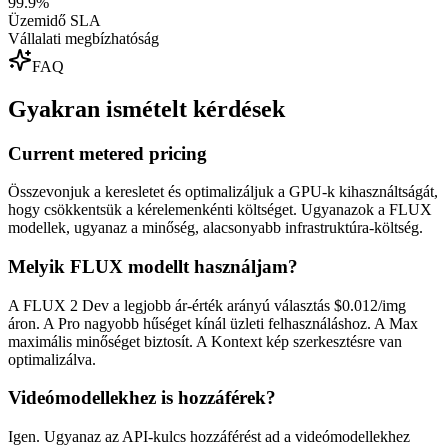
99.9%
Üzemidő SLA
Vállalati megbízhatóság
FAQ
Gyakran ismételt kérdések
Current metered pricing
Összevonjuk a keresletet és optimalizáljuk a GPU-k kihasználtságát,
hogy csökkentsük a kérelemenkénti költséget. Ugyanazok a FLUX
modellek, ugyanaz a minőség, alacsonyabb infrastruktúra-költség.
Melyik FLUX modellt használjam?
A FLUX 2 Dev a legjobb ár-érték arányú választás $0.012/img
áron. A Pro nagyobb hűséget kínál üzleti felhasználáshoz. A Max
maximális minőséget biztosít. A Kontext kép szerkesztésre van
optimalizálva.
Videómodellekhez is hozzáférek?
Igen. Ugyanaz az API-kulcs hozzáférést ad a videómodellekhez