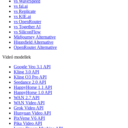
vs WaveSpeed
vs fal.ai
vs Replicate
vs KIE.ai
vs OpenRouter
vs Together AI
vs SiliconFlow
Midjourney Alternative
Higgsfield Alternative
OpenRouter Alternative
Videó modellek
Google Veo 3.1 API
Kling 3.0 API
Kling O3 Pro API
Seedance 2.0 API
HappyHorse 1.1 API
HappyHorse 1.0 API
WAN 2.7 API
WAN Video API
Grok Video API
Hunyuan Video API
PixVerse V6 API
Pika Video API