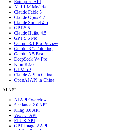
Enterprise API
All LLM Models
Claude Fable 5
Claude Opus 4.7
Claude Sonnet 4.6
GPT-5.5
Claude Haiku 4.5
GPT-5.5 Pro
Gemini 3.1 Pro Preview
Gemini 3.5 Thinking
Gemini 3.5 Fast
DeepSeek V4 Pro
Kimi K2.6
GLM 5.2
Claude API in China
OpenAI API in China
AI API
AI API Overview
Seedance 2.0 API
Kling 3.0 API
Veo 3.1 API
FLUX API
GPT Image 2 API