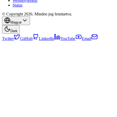
Webhelytérkép
Status
© Copyright 2026. Minden jog fenntartva.
Magyar
Dark
Twitter
GitHub
LinkedIn
YouTube
Email