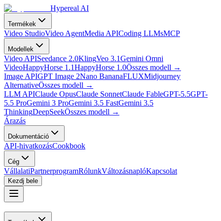
Hypereal AI
Termékek
Video Studio
Video Agent
Media API
Coding LLMs
MCP
Modellek
Video API
Seedance 2.0
Kling
Veo 3.1
Gemini Omni
Video
HappyHorse 1.1
HappyHorse 1.0
Összes modell
→
Image API
GPT Image 2
Nano Banana
FLUX
Midjourney
Alternative
Összes modell
→
LLM API
Claude Opus
Claude Sonnet
Claude Fable
GPT-5.5
GPT-
5.5 Pro
Gemini 3 Pro
Gemini 3.5 Fast
Gemini 3.5
Thinking
DeepSeek
Összes modell
→
Árazás
Dokumentáció
API-hivatkozás
Cookbook
Cég
Vállalati
Partnerprogram
Rólunk
Változásnapló
Kapcsolat
Kezdj bele