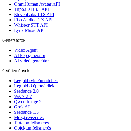
OmniHuman Avatar API
Tripo3D H3.1 API
ElevenLabs TTS API
Fish Audio TTS API
Whisper STT API
Lyria Music API
Generátorok
Video Agent
AI kép generátor
AI videó generátor
Gyűjtemények
Legjobb videómodellek
Legjobb képmodellek
Seedance 2.0
WAN 2.7
Qwen Image 2
Grok AI
Seedance 1.5
Mozgásvezérlés
Tartalomfelismerés
Objektumfelismerés