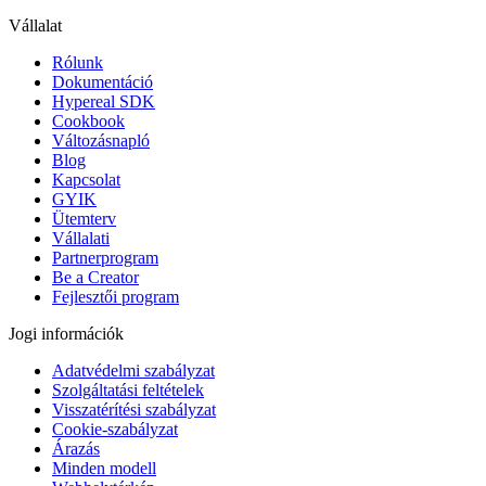
Vállalat
Rólunk
Dokumentáció
Hypereal SDK
Cookbook
Változásnapló
Blog
Kapcsolat
GYIK
Ütemterv
Vállalati
Partnerprogram
Be a Creator
Fejlesztői program
Jogi információk
Adatvédelmi szabályzat
Szolgáltatási feltételek
Visszatérítési szabályzat
Cookie-szabályzat
Árazás
Minden modell