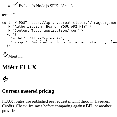
Python és Node.js SDK elérhető
terminál
curl -X POST https://api.hypereal.cloud/v1/images/gener
  -H "Authorization: Bearer YOUR_API_KEY" \

  -H "Content-Type: application/json" \

  -d '{

    "model": "flux-2-pro-t2i",

    "prompt": "minimalist logo for a tech startup, clea
  }'
Miért mi
Miért FLUX
Current metered pricing
FLUX routes use published per-request pricing through Hypereal
Credits. Check live rates before comparing against BFL or another
provider.