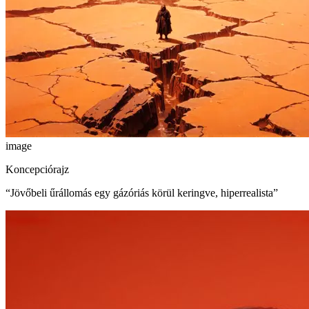
image
Koncepciórajz
“
Jövőbeli űrállomás egy gázóriás körül keringve, hiperrealista
”