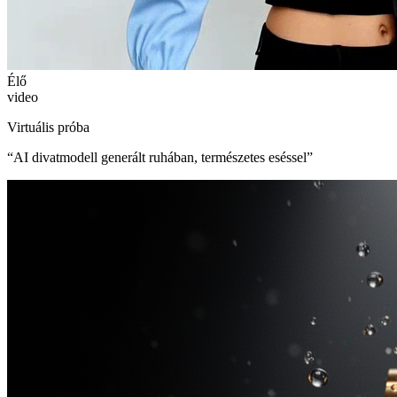
Élő
video
Virtuális próba
“
AI divatmodell generált ruhában, természetes eséssel
”