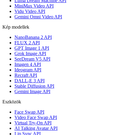
Luma Dream Machine API
MiniMax Video API
Vidu Video API
Gemini Omni Video API
Kép modellek
NanoBanana 2 API
FLUX 2 API
GPT Image 1 API
Grok Image API
SeeDream V5 API
Imagen 4 API
Ideogram API
Recraft API
DALL-E 3 API
Stable Diffusion API
Gemini Image API
Eszközök
Face Swap API
Video Face Swap API
Virtual Try-On API
AI Talking Avatar API
Lip Sync API