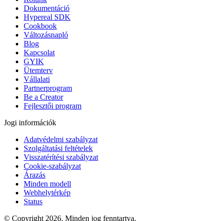
Dokumentáció
Hypereal SDK
Cookbook
Változásnapló
Blog
Kapcsolat
GYIK
Ütemterv
Vállalati
Partnerprogram
Be a Creator
Fejlesztői program
Jogi információk
Adatvédelmi szabályzat
Szolgáltatási feltételek
Visszatérítési szabályzat
Cookie-szabályzat
Árazás
Minden modell
Webhelytérkép
Status
© Copyright 2026. Minden jog fenntartva.