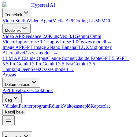
Hypereal AI
Termékek
Video Studio
Video Agent
Media API
Coding LLMs
MCP
Modellek
Video API
Seedance 2.0
Kling
Veo 3.1
Gemini Omni
Video
HappyHorse 1.1
HappyHorse 1.0
Összes modell
→
Image API
GPT Image 2
Nano Banana
FLUX
Midjourney
Alternative
Összes modell
→
LLM API
Claude Opus
Claude Sonnet
Claude Fable
GPT-5.5
GPT-
5.5 Pro
Gemini 3 Pro
Gemini 3.5 Fast
Gemini 3.5
Thinking
DeepSeek
Összes modell
→
Árazás
Dokumentáció
API-hivatkozás
Cookbook
Cég
Vállalati
Partnerprogram
Rólunk
Változásnapló
Kapcsolat
Kezdj bele