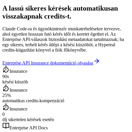
A lassú sikeres kérések automatikusan
visszakapnak credits-t.
Claude Code-ra és ügynökintenzív munkaterhelésekre tervezve,
ahol egyetlen hosszan futó kérés időt és keretet égethet el. Az
Enterprise API-válaszok biztosítási metaadatokat tartalmaznak; ha
egy sikeres, terhelt kérés átlépi a késési küszöböt, a Hypereal
credits-kiigazítást könyvel a fiók főkönyvébe.
Enterprise API Insurance dokumentáció olvasása
Insurance
90s
késési küszöb
Insurance
25%
automatikus credits-kompenzáció
Insurance
0
díj sikertelen kérések esetén
Enterprise API Docs