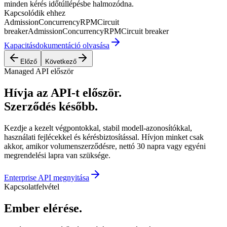
minden kérés időtúllépésbe halmozódna.
Kapcsolódik ehhez
Admission
Concurrency
RPM
Circuit
breaker
Admission
Concurrency
RPM
Circuit breaker
Kapacitásdokumentáció olvasása
Előző
Következő
Managed API először
Hívja az API-t először.
Szerződés később.
Kezdje a kezelt végpontokkal, stabil modell-azonosítókkal,
használati fejlécekkel és kérésbiztosítással. Hívjon minket csak
akkor, amikor volumenszerződésre, nettó 30 napra vagy egyéni
megrendelési lapra van szüksége.
Enterprise API megnyitása
Kapcsolatfelvétel
Ember elérése.