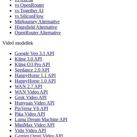
vs OpenRouter
vs Together AI
vs SiliconFlow
Midjourney Alternative
Higgsfield Alternative
OpenRouter Alternative
Videó modellek
Google Veo 3.1 API
Kling 3.0 API
Kling O3 Pro API
Seedance 2.0 API
HappyHorse 1.1 API
HappyHorse 1.0 API
WAN 2.7 API
WAN Video API
Grok Video API
Hunyuan Video API
PixVerse V6 API
Pika Video API
Luma Dream Machine API
MiniMax Video API
Vidu Video API
Gemini Omni Video API