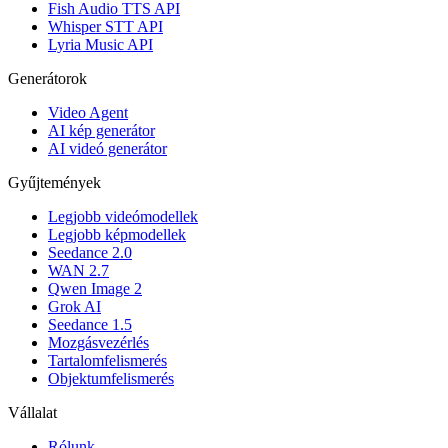
Fish Audio TTS API
Whisper STT API
Lyria Music API
Generátorok
Video Agent
AI kép generátor
AI videó generátor
Gyűjtemények
Legjobb videómodellek
Legjobb képmodellek
Seedance 2.0
WAN 2.7
Qwen Image 2
Grok AI
Seedance 1.5
Mozgásvezérlés
Tartalomfelismerés
Objektumfelismerés
Vállalat
Rólunk