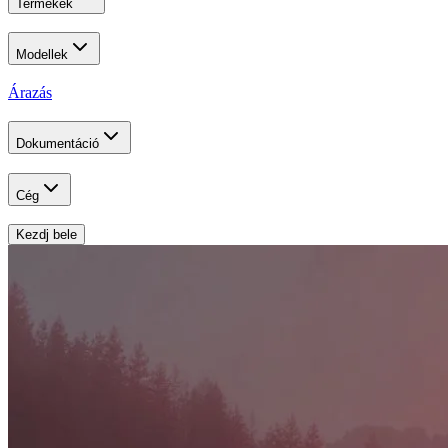
Termékek
Modellek
Árazás
Dokumentáció
Cég
Kezdj bele