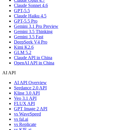
Claude Opus 4.7
Claude Sonnet 4.6
GPT-5.5
Claude Haiku 4.5
GPT-5.5 Pro
Gemini 3.1 Pro Preview
Gemini 3.5 Thinking
Gemini 3.5 Fast
DeepSeek V4 Pro
Kimi K2.6
GLM 5.2
Claude API in China
OpenAI API in China
AI API
AI API Overview
Seedance 2.0 API
Kling 3.0 API
Veo 3.1 API
FLUX API
GPT Image 2 API
vs WaveSpeed
vs fal.ai
vs Replicate
vs KIE.ai