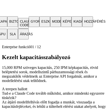
KAPACITÁS
BIZTOSÍTÁS
CLAUDE
GYORSÍTÓTÁR
ESZKÖZÖK
MODELLEK
KÉPEK
KIADÁSOK
HOZZÁFÉRÉS
CODE
GPU
SLA
ÁRAZÁS
Enterprise funkció
01
/
12
Kezelt kapacitásszabályozó
15,000 RPM szöveges kapacitás, 250 IPM képkapacitás, rövid
beléptetési sorok, modellszintű párhuzamossági rések és
megszakítók védelmeik az Enterprise API forgalmát, amikor a
modellelérési utak telítődnek.
A terepen hallott
Tud-e a Claude Code tovább működni, amikor mindenki egyszerre
tüskézik?
Az átjáró modellfelhívás előtt fogadja a munkát, visszaadja a
kapacitásfejléceket, és lehűti a túlterhelt elérési utakat ahelyett, hogy