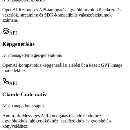
OpenAI Responses API-támogatás ügynökhurkok, következtetési
vezérlők, streaming és SDK-kompatibilis válaszobjektumok
számára.
API
Képgenerálás
/v1/managed/images/generations
OpenAI-kompatibilis képgenerálási elérési út a kezelt GPT Image
modellekhez.
API
Claude Code natív
/v1/managed/messages
Anthropic Messages API-támogatás Claude Code-hoz,
ügynökökhöz, alügynökökhöz, eszközökhöz és gyorsítótár-
könyveléshez.