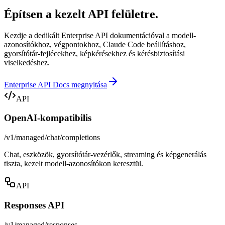
Építsen a kezelt API felületre.
Kezdje a dedikált Enterprise API dokumentációval a modell-
azonosítókhoz, végpontokhoz, Claude Code beállításhoz,
gyorsítótár-fejlécekhez, képkérésekhez és kérésbiztosítási
viselkedéshez.
Enterprise API Docs megnyitása
API
OpenAI-kompatibilis
/v1/managed/chat/completions
Chat, eszközök, gyorsítótár-vezérlők, streaming és képgenerálás
tiszta, kezelt modell-azonosítókon keresztül.
API
Responses API
/v1/managed/responses