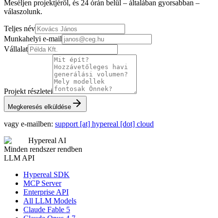
Meséljen projektjéről, és 24 órán belül – általában gyorsabban –
válaszolunk.
Teljes név
Munkahelyi e-mail
Vállalat
Projekt részletei
Megkeresés elküldése
vagy e-mailben:
support [at] hypereal [dot] cloud
Hypereal AI
Minden rendszer rendben
LLM API
Hypereal SDK
MCP Server
Enterprise API
All LLM Models
Claude Fable 5