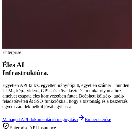
Enterprise
Éles AI
Infrastruktúra.
Egyetlen API-kulcs, egyetlen irányítópult, egyetlen számla – minden
LLM-, kép-, videó-, GPU- és következtetési munkafolyamathoz,
amelyet csapata éles környezetben futtat. Beépített költség-, audit-,
feladatátvételi és SSO-funkciókkal, hogy a biztonság és a beszerzés
egyedi záradék nélkül jóváhagyhassa.
Managed API dokumentáció megnyitása
Ember elérése
Enterprise API Insurance