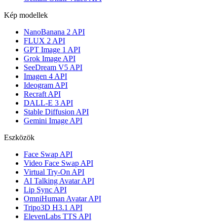
Kép modellek
NanoBanana 2 API
FLUX 2 API
GPT Image 1 API
Grok Image API
SeeDream V5 API
Imagen 4 API
Ideogram API
Recraft API
DALL-E 3 API
Stable Diffusion API
Gemini Image API
Eszközök
Face Swap API
Video Face Swap API
Virtual Try-On API
AI Talking Avatar API
Lip Sync API
OmniHuman Avatar API
Tripo3D H3.1 API
ElevenLabs TTS API