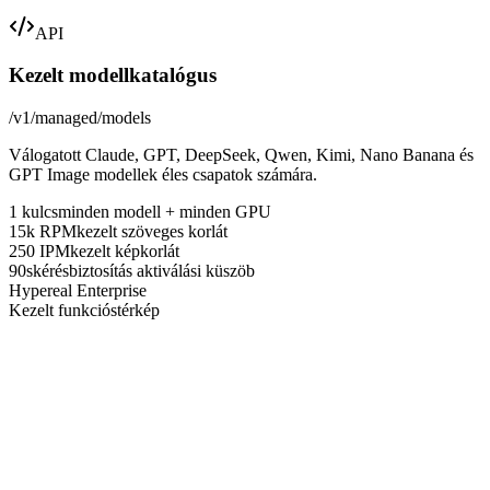
API
Kezelt modellkatalógus
/v1/managed/models
Válogatott Claude, GPT, DeepSeek, Qwen, Kimi, Nano Banana és
GPT Image modellek éles csapatok számára.
1 kulcs
minden modell + minden GPU
15k RPM
kezelt szöveges korlát
250 IPM
kezelt képkorlát
90s
kérésbiztosítás aktiválási küszöb
Hypereal Enterprise
Kezelt funkcióstérkép