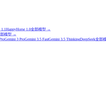
 1.1
HappyHorse 1.0
全部模型
→
全部模型
→
Pro
Gemini 3 Pro
Gemini 3.5 Fast
Gemini 3.5 Thinking
DeepSeek
全部