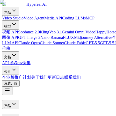
Hypereal AI
产品
Video Studio
Video Agent
Media API
Coding LLMs
MCP
模型
视频 API
Seedance 2.0
Kling
Veo 3.1
Gemini Omni Video
HappyHorse
图像 API
GPT Image 2
Nano Banana
FLUX
Midjourney Alternative
LLM API
Claude Opus
Claude Sonnet
Claude Fable
GPT-5.5
GPT-5.5 
价格
文档
API 参考
示例集
公司
企业版
推广计划
关于我们
更新日志
联系我们
免费开始
产品