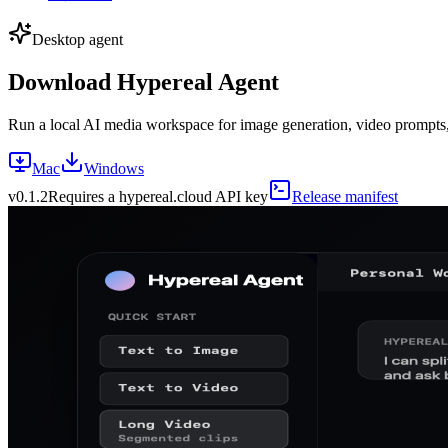
Desktop agent
Download Hypereal Agent
Run a local AI media workspace for image generation, video prompts, m
Mac
Windows
v
0.1.2
Requires a hypereal.cloud API key
Release manifest