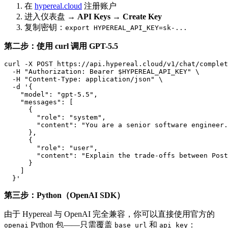
在
hypereal.cloud
注册账户
进入仪表盘 →
API Keys
→
Create Key
复制密钥：
export HYPEREAL_API_KEY=sk-...
第二步：使用 curl 调用 GPT-5.5
curl -X POST https://api.hypereal.cloud/v1/chat/complet
  -H "Authorization: Bearer $HYPEREAL_API_KEY" \

  -H "Content-Type: application/json" \

  -d '{

    "model": "gpt-5.5",

    "messages": [

      {

        "role": "system",

        "content": "You are a senior software engineer.
      },

      {

        "role": "user",

        "content": "Explain the trade-offs between Post
      }

    ]

第三步：Python（OpenAI SDK）
由于 Hypereal 与 OpenAI 完全兼容，你可以直接使用官方的
Python 包——只需覆盖
和
：
openai
base_url
api_key