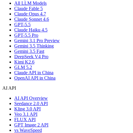
All LLM Models
Claude Fable 5
Claude Opus 4.7
Claude Sonnet 4.6
GPT-5.5
Claude Haiku 4.5
GPT-5.5 Pro
Gemini 3.1 Pro Preview
Gemini 3.5 Thinking
Gemini 3.5 Fast
DeepSeek V4 Pro
Kimi K2.6
GLM 5.2
Claude API in China
OpenAI API in China
AI API
AI API Overview
Seedance 2.0 API
Kling 3.0 API
Veo 3.1 API
FLUX API
GPT Image 2 API
vs WaveSpeed