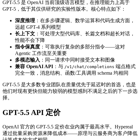
GPT-5.5 是 OpenAI 当前顶级语言模型，在推理能力上高于
GPT-5，低于其仅供研究的实验性版本。核心特点如下：
深度推理
：在多步骤逻辑、数学运算和代码生成方面，
远超 GPT-4 系列模型
长上下文
：可处理大型代码库、长篇文档和超长对话，
性能不会下降
指令保真度
：可靠执行复杂的多部分指令——这对
Agentic 工作流至关重要
多模态输入
：同一请求中同时接受文本和图像
兼容 OpenAI API
：与
端点格式
/v1/chat/completions
完全一致，消息结构、函数/工具调用 schema 均相同
GPT-5.5 是大多数专业团队在质量优先于延迟时的首选，也是
他们对现有更快但能力较弱的模型感到不满足之后的下一步选
择。
GPT-5.5 API 定价
OpenAI 官方的 GPT-5.5 定价在业内属于最高水平。Hypereal
通过批量采购资源来降低成本——原理与云服务商为客户降低
计算成本的方式相同。