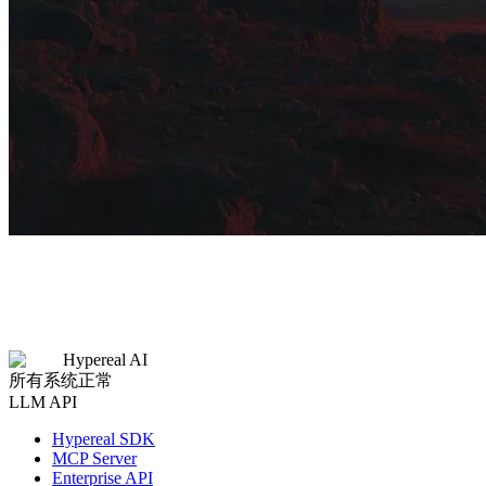
Hypereal AI
所有系统正常
LLM API
Hypereal SDK
MCP Server
Enterprise API