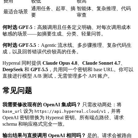
费用
较低
较高
通用任务、起草、摘
智能体、复杂推理、代码
最适合场景
要
审查
何时选 GPT-5
：高频调用且任务定义明确、对每次调用成本
敏感的场景——如摘要生成、分类、轻量问答。
何时选 GPT-5.5
：Agentic 流水线、多步骤推理、复杂代码生
成，以及回答错误代价较高的任务。
Hypereal 同时提供
Claude Opus 4.8
、
Claude Sonnet 4.7
、
DeepSeek
和
GPT-5.5
，共用同一个密钥和 base URL。你可以
直接进行模型 A/B 测试，无需管理多个 API 账户。
常见问题
我需要修改现有的 OpenAI 集成吗？
只需改动两处：将
设为
，并将
base_url
https://api.hypereal.cloud/v1
OpenAI 密钥替换为 Hypereal 密钥。所有端点路径、请求
schema 和响应格式完全一致。
输出结果与直接调用 OpenAI 相同吗？
是的。请求会被路由