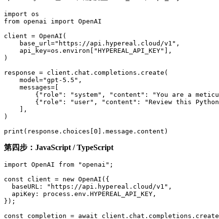
import os

from openai import OpenAI

client = OpenAI(

    base_url="https://api.hypereal.cloud/v1",

    api_key=os.environ["HYPEREAL_API_KEY"],

)

response = client.chat.completions.create(

    model="gpt-5.5",

    messages=[

        {"role": "system", "content": "You are a meticu
        {"role": "user", "content": "Review this Python
    ],

)

第四步：JavaScript / TypeScript
import OpenAI from "openai";

const client = new OpenAI({

  baseURL: "https://api.hypereal.cloud/v1",

  apiKey: process.env.HYPEREAL_API_KEY,

});

const completion = await client.chat.completions.create