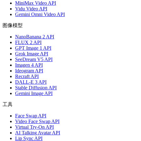
MiniMax Video API
Vidu Video API
Gemini Omni Video API
图像模型
NanoBanana 2 API
FLUX 2 API
GPT Image 1 API
Grok Image API
SeeDream V5 API
Imagen 4 API
Ideogram API
Recraft API
DALL-E 3 API
Stable Diffusion API
Gemini Image API
工具
Face Swap API
Video Face Swap API
Virtual Try-On API
AI Talking Avatar API
Lip Sync API