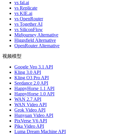
vs fal.ai
vs Replicate
vs KIE.ai
vs OpenRouter
vs Together AI
vs SiliconFlow
Midjourney Alternative
Higgsfield Alternative
OpenRouter Alternative
视频模型
Google Veo 3.1 API
Kling 3.0 API
Kling O3 Pro API
Seedance 2.0 API
HappyHorse 1.1 API
HappyHorse 1.0 API
WAN 2.7 API
WAN Video API
Grok Video API
Hunyuan Video API
PixVerse V6 API
Pika Video API
Luma Dream Machine API