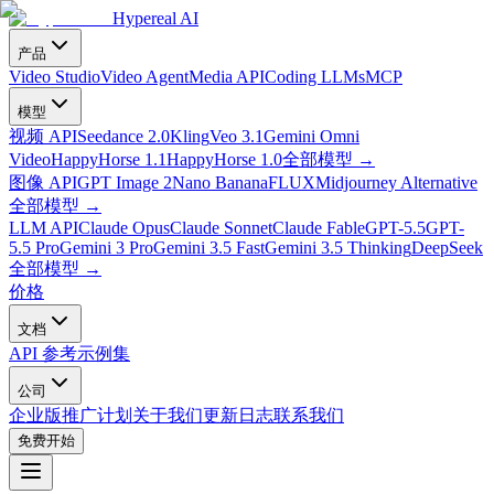
Hypereal AI
产品
Video Studio
Video Agent
Media API
Coding LLMs
MCP
模型
视频 API
Seedance 2.0
Kling
Veo 3.1
Gemini Omni
Video
HappyHorse 1.1
HappyHorse 1.0
全部模型
→
图像 API
GPT Image 2
Nano Banana
FLUX
Midjourney Alternative
全部模型
→
LLM API
Claude Opus
Claude Sonnet
Claude Fable
GPT-5.5
GPT-
5.5 Pro
Gemini 3 Pro
Gemini 3.5 Fast
Gemini 3.5 Thinking
DeepSeek
全部模型
→
价格
文档
API 参考
示例集
公司
企业版
推广计划
关于我们
更新日志
联系我们
免费开始