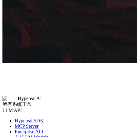
Hypereal AI
所有系统正常
LLM API
Hypereal SDK
MCP Server
Enterprise API