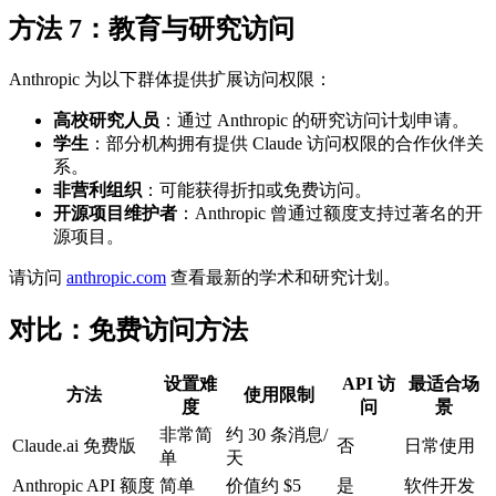
方法 7：教育与研究访问
Anthropic 为以下群体提供扩展访问权限：
高校研究人员
：通过 Anthropic 的研究访问计划申请。
学生
：部分机构拥有提供 Claude 访问权限的合作伙伴关
系。
非营利组织
：可能获得折扣或免费访问。
开源项目维护者
：Anthropic 曾通过额度支持过著名的开
源项目。
请访问
anthropic.com
查看最新的学术和研究计划。
对比：免费访问方法
设置难
API 访
最适合场
方法
使用限制
度
问
景
非常简
约 30 条消息/
Claude.ai 免费版
否
日常使用
单
天
Anthropic API 额度
简单
价值约 $5
是
软件开发