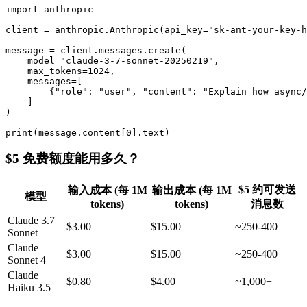
import anthropic

client = anthropic.Anthropic(api_key="sk-ant-your-key-h
message = client.messages.create(

    model="claude-3-7-sonnet-20250219",

    max_tokens=1024,

    messages=[

        {"role": "user", "content": "Explain how async/
    ]

)

$5 免费额度能用多久？
$5 约可发送
输入成本 (每 1M
输出成本 (每 1M
模型
tokens)
tokens)
消息数
Claude 3.7
$3.00
$15.00
~250-400
Sonnet
Claude
$3.00
$15.00
~250-400
Sonnet 4
Claude
$0.80
$4.00
~1,000+
Haiku 3.5