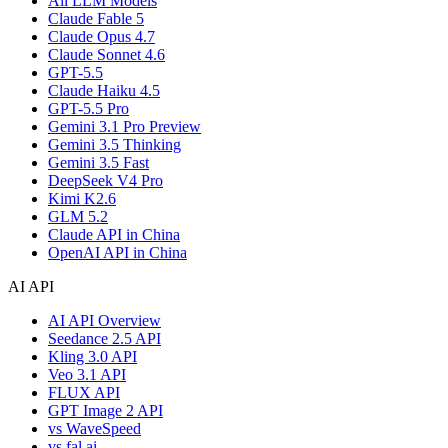
All LLM Models
Claude Fable 5
Claude Opus 4.7
Claude Sonnet 4.6
GPT-5.5
Claude Haiku 4.5
GPT-5.5 Pro
Gemini 3.1 Pro Preview
Gemini 3.5 Thinking
Gemini 3.5 Fast
DeepSeek V4 Pro
Kimi K2.6
GLM 5.2
Claude API in China
OpenAI API in China
AI API
AI API Overview
Seedance 2.5 API
Kling 3.0 API
Veo 3.1 API
FLUX API
GPT Image 2 API
vs WaveSpeed
vs fal.ai