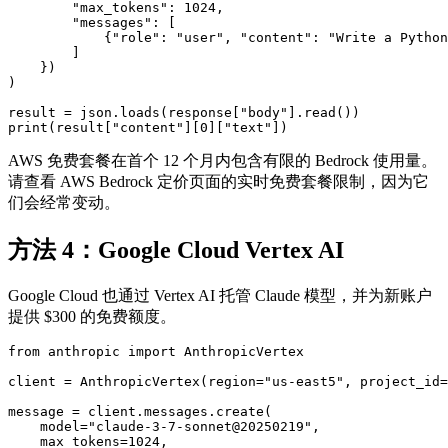
        "max_tokens": 1024,

        "messages": [

            {"role": "user", "content": "Write a Python
        ]

    })

)

result = json.loads(response["body"].read())

AWS 免费套餐在首个 12 个月内包含有限的 Bedrock 使用量。
请查看 AWS Bedrock 定价页面的实时免费套餐限制，因为它
们会经常变动。
方法 4：Google Cloud Vertex AI
Google Cloud 也通过 Vertex AI 托管 Claude 模型，并为新账户
提供 $300 的免费额度。
from anthropic import AnthropicVertex

client = AnthropicVertex(region="us-east5", project_id=
message = client.messages.create(

    model="claude-3-7-sonnet@20250219",

    max_tokens=1024,
