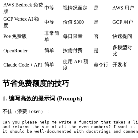
AWS Bedrock 免费
中等
视情况而定
是
AWS 用户
版
GCP Vertex AI 额
中等
价值 $300
是
GCP 用户
度
非常简
Poe 免费版
每日限量
否
快速提问
单
多模型对
简单
按需付费
是
OpenRouter
比
使用 API 额
简单
命令行
开发者
Claude Code + API
度
节省免费额度的技巧
1. 编写高效的提示词 (Prompts)
不佳（浪费 Token）：
Can you please help me write a function that takes a li
and returns the sum of all the even numbers? I want it 