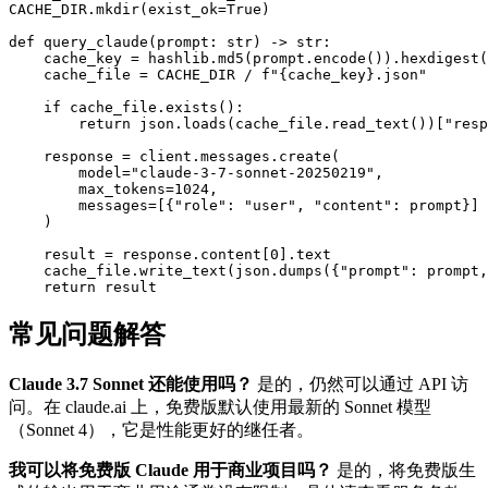
CACHE_DIR.mkdir(exist_ok=True)

def query_claude(prompt: str) -> str:

    cache_key = hashlib.md5(prompt.encode()).hexdigest(
    cache_file = CACHE_DIR / f"{cache_key}.json"

    if cache_file.exists():

        return json.loads(cache_file.read_text())["resp
    response = client.messages.create(

        model="claude-3-7-sonnet-20250219",

        max_tokens=1024,

        messages=[{"role": "user", "content": prompt}]

    )

    result = response.content[0].text

    cache_file.write_text(json.dumps({"prompt": prompt,
常见问题解答
Claude 3.7 Sonnet 还能使用吗？
是的，仍然可以通过 API 访
问。在 claude.ai 上，免费版默认使用最新的 Sonnet 模型
（Sonnet 4），它是性能更好的继任者。
我可以将免费版 Claude 用于商业项目吗？
是的，将免费版生