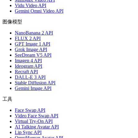
Vidu Video API
Gemini Omni Video API
图像模型
NanoBanana 2 API
FLUX 2 API
GPT Image 1 API
Grok Image API
SeeDream V5 API
Imagen 4 API
Ideogram API
Recraft API
DALL-E 3 API
Stable Diffusion API
Gemini Image API
工具
Face Swap API
Video Face Swap API
Virtual Try-On API
AI Talking Avatar API
Lip Sync API
OmniHuman Avatar API