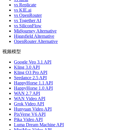
vs Replicate
vs KIE.ai
vs OpenRouter
vs Together AI
vs SiliconFlow
Midjourney Alternative
Higgsfield Alternative
OpenRouter Alternative
视频模型
Google Veo 3.1 API
Kling 3.0 API
Kling O3 Pro API
Seedance 2.5 API
HappyHorse 1.1 API
HappyHorse 1.0 API
WAN 2.7 API
WAN Video API
Grok Video API
Hunyuan Video API
PixVerse V6 API
Pika Video API
Luma Dream Machine API
MiniMax Video API