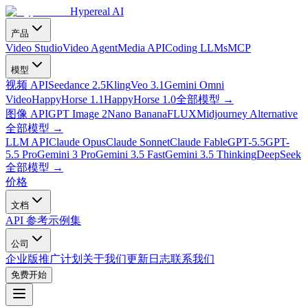
Hypereal AI
产品
Video Studio
Video Agent
Media API
Coding LLMs
MCP
模型
视频 API
Seedance 2.5
Kling
Veo 3.1
Gemini Omni
Video
HappyHorse 1.1
HappyHorse 1.0
全部模型
→
图像 API
GPT Image 2
Nano Banana
FLUX
Midjourney Alternative
全部模型
→
LLM API
Claude Opus
Claude Sonnet
Claude Fable
GPT-5.5
GPT-
5.5 Pro
Gemini 3 Pro
Gemini 3.5 Fast
Gemini 3.5 Thinking
DeepSeek
全部模型
→
价格
文档
API 参考
示例集
公司
企业版
推广计划
关于我们
更新日志
联系我们
免费开始