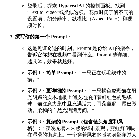
登录后，探索
Hypereal AI
的控制面板。找到
“Text-to-Video”或类似选项。花点时间了解不同的
设置项，如分辨率、纵横比（Aspect Ratio）和视
频时长。
撰写你的第一个 Prompt：
这是见证奇迹的时刻。Prompt 是你给 AI 的指令，
告诉它你想在视频中看到什么。Prompt 越详细、
越具体，效果就越好。
示例 1：简单 Prompt：
“一只正在玩毛线球的
猫。”
示例 2：更详细的 Prompt：
“一只橘色虎斑猫在阳
光明媚的实木地板上俏皮地拍打着鲜红色的毛线
球。猫注意力集中且充满活力，耳朵竖起，尾巴微
动。柔和的自然光洒满房间。”
示例 3：复杂的 Prompt（包含镜头角度和风
格）：
“夜晚充满未来感的城市景观，霓虹灯倒映
在湿滑的街道上。一个穿着风衣的孤独身影穿过人