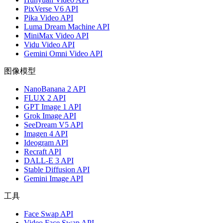
PixVerse V6 API
Pika Video API
Luma Dream Machine API
MiniMax Video API
Vidu Video API
Gemini Omni Video API
图像模型
NanoBanana 2 API
FLUX 2 API
GPT Image 1 API
Grok Image API
SeeDream V5 API
Imagen 4 API
Ideogram API
Recraft API
DALL-E 3 API
Stable Diffusion API
Gemini Image API
工具
Face Swap API
Video Face Swap API