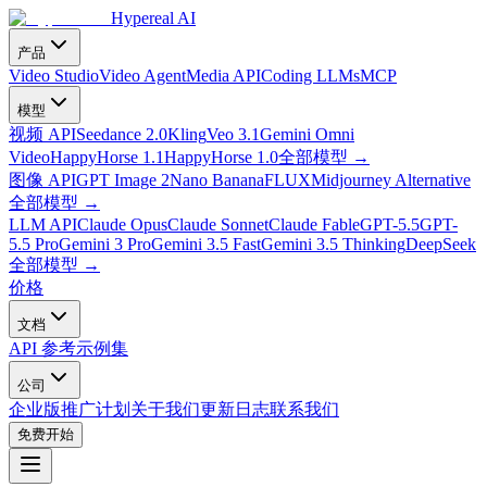
Hypereal AI
产品
Video Studio
Video Agent
Media API
Coding LLMs
MCP
模型
视频 API
Seedance 2.0
Kling
Veo 3.1
Gemini Omni
Video
HappyHorse 1.1
HappyHorse 1.0
全部模型
→
图像 API
GPT Image 2
Nano Banana
FLUX
Midjourney Alternative
全部模型
→
LLM API
Claude Opus
Claude Sonnet
Claude Fable
GPT-5.5
GPT-
5.5 Pro
Gemini 3 Pro
Gemini 3.5 Fast
Gemini 3.5 Thinking
DeepSeek
全部模型
→
价格
文档
API 参考
示例集
公司
企业版
推广计划
关于我们
更新日志
联系我们
免费开始