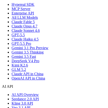
Hypereal SDK
MCP Server
Enterprise API
All LLM Models
Claude Fable 5
Claude Opus 4.7
Claude Sonnet 4.6
GPT-5.5
Claude Haiku 4.5
GPT-5.5 Pro
Gemini 3.1 Pro Preview
Gemini 3.5 Thinking
Gemini 3.5 Fast
DeepSeek V4 Pro
Kimi K2.6
GLM 5.2
Claude API in China
OpenAI API in China
AI API
AI API Overview
Seedance 2.0 API
Kling 3.0 API
Veo 3.1 API