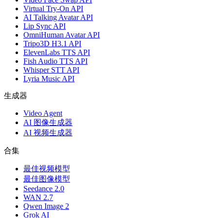
Virtual Try-On API
AI Talking Avatar API
Lip Sync API
OmniHuman Avatar API
Tripo3D H3.1 API
ElevenLabs TTS API
Fish Audio TTS API
Whisper STT API
Lyria Music API
生成器
Video Agent
AI 图像生成器
AI 视频生成器
合集
最佳视频模型
最佳图像模型
Seedance 2.0
WAN 2.7
Qwen Image 2
Grok AI