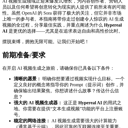
AI 视频生成领域正迎来爆发式增长，为内容创作者、营销人
员以及任何希望将创意转化为现实的人提供了前所未有的可能
性。虽然 OpenAI 的 Sora 获得了极大的关注，但它并非市场
上唯一的参与者。本指南将带你走过创建令人惊叹的 AI 生成
视频的全过程，分享最佳实践，并重点阐述为什么
Hypereal
AI
是更优的选择——尤其是在追求表达自由和高性价比时。
摆脱束缚，拥抱无限可能。让我们开始吧！
前期准备/要求
在开启 AI 视频生成之旅前，请确保你已具备以下条件：
清晰的愿景：
明确你想要通过视频实现什么目标。一个
定义良好的概念将指导你的 Prompt（提示词）创作，并
确保输出结果聚焦。你想讲述什么故事？传达什么信
息？
强大的 AI 视频生成器：
这正是
Hypereal AI
的用武之
地。你需要在提供“文本生成视频”功能的平台上注册账
号。
稳定的网络连接：
AI 视频生成需要强大的计算能力
（通常基于云端），因此可靠的互联网连接至关重要。