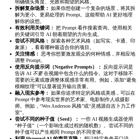
明确镜头角度、光效和期望的风格。
拆解复杂场景：
如果你想创建一个复杂的场景，将其拆
解为更小、更易处理的 Prompt。这能帮助 AI 更好地理
解你的设想。
有效利用关键词：
把 Prompt 看作搜索查询。使用相关
的关键词引导 AI 朝着期望的方向生成。
尝试不同风格：
探索各种艺术风格（如写实、卡通、印
象派），看看哪种最适合你的项目。
关注情感：
思考你想要激发观众的何种情感，并相应地
调整 Prompt。
使用反向提示词（Negative Prompts）：
反向提示词是
告诉 AI
不要
在视频中包含什么的指令。这对于移除不
需要的元素或微调整体观感非常有用。例如，添加“避免
模糊纹理”可以显著提升输出质量。
融入现实参考：
如果你追求特定的风格或美感，可以在
Prompt 中参考现实世界的艺术家、电影制作人或摄影
师。例如，“Wes Anderson 风格”或“灵感源自吉卜力工作
室”。
尝试不同的种子值（Seed）：
一些 AI 视频生成器使用
“种子值”（一个影响生成过程的随机数）。尝试不同的
种子值可以产生相同 Prompt 的不同变体。
利用 Hypereal AI 的声音克隆：
想让特定角色开口说