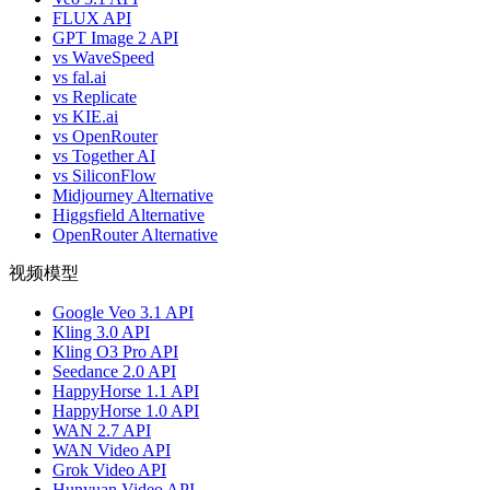
FLUX API
GPT Image 2 API
vs WaveSpeed
vs fal.ai
vs Replicate
vs KIE.ai
vs OpenRouter
vs Together AI
vs SiliconFlow
Midjourney Alternative
Higgsfield Alternative
OpenRouter Alternative
视频模型
Google Veo 3.1 API
Kling 3.0 API
Kling O3 Pro API
Seedance 2.0 API
HappyHorse 1.1 API
HappyHorse 1.0 API
WAN 2.7 API
WAN Video API
Grok Video API
Hunyuan Video API