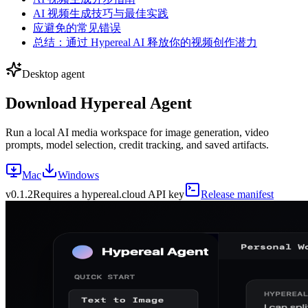
AI 视频生成技巧与最佳实践
应避免的常见错误
总结：通过 Hypereal AI 释放你的视频创作潜力
Desktop agent
Download Hypereal Agent
Run a local AI media workspace for image generation, video
prompts, model selection, credit tracking, and saved artifacts.
Mac
Windows
v
0.1.2
Requires a hypereal.cloud API key
Release manifest