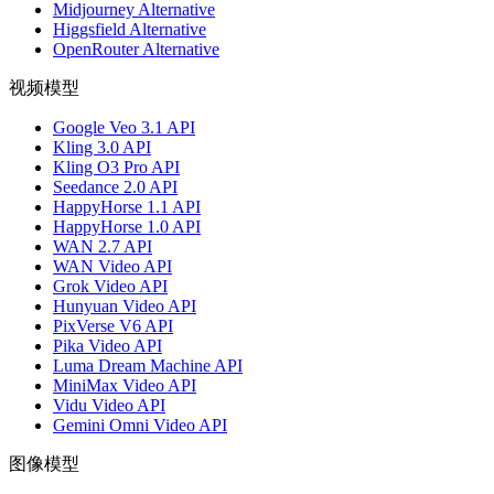
Midjourney Alternative
Higgsfield Alternative
OpenRouter Alternative
视频模型
Google Veo 3.1 API
Kling 3.0 API
Kling O3 Pro API
Seedance 2.0 API
HappyHorse 1.1 API
HappyHorse 1.0 API
WAN 2.7 API
WAN Video API
Grok Video API
Hunyuan Video API
PixVerse V6 API
Pika Video API
Luma Dream Machine API
MiniMax Video API
Vidu Video API
Gemini Omni Video API
图像模型