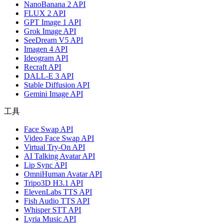
NanoBanana 2 API
FLUX 2 API
GPT Image 1 API
Grok Image API
SeeDream V5 API
Imagen 4 API
Ideogram API
Recraft API
DALL-E 3 API
Stable Diffusion API
Gemini Image API
工具
Face Swap API
Video Face Swap API
Virtual Try-On API
AI Talking Avatar API
Lip Sync API
OmniHuman Avatar API
Tripo3D H3.1 API
ElevenLabs TTS API
Fish Audio TTS API
Whisper STT API
Lyria Music API