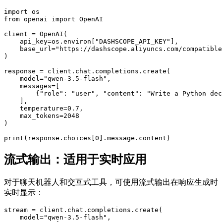
import os

from openai import OpenAI

client = OpenAI(

    api_key=os.environ["DASHSCOPE_API_KEY"],

    base_url="https://dashscope.aliyuncs.com/compatible
)

response = client.chat.completions.create(

    model="qwen-3.5-flash",

    messages=[

        {"role": "user", "content": "Write a Python dec
    ],

    temperature=0.7,

    max_tokens=2048

)

流式输出：适用于实时应用
对于聊天机器人和交互式工具，可使用流式输出在响应生成时
实时显示：
stream = client.chat.completions.create(

    model="qwen-3.5-flash",
