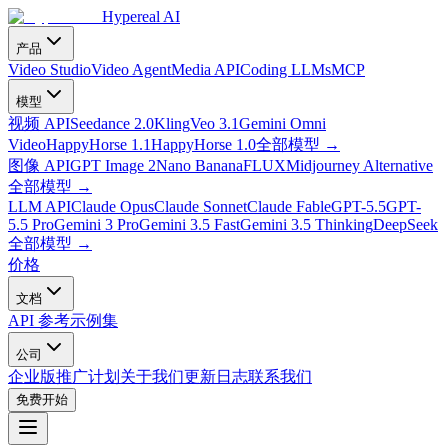
Hypereal AI
产品
Video Studio
Video Agent
Media API
Coding LLMs
MCP
模型
视频 API
Seedance 2.0
Kling
Veo 3.1
Gemini Omni
Video
HappyHorse 1.1
HappyHorse 1.0
全部模型
→
图像 API
GPT Image 2
Nano Banana
FLUX
Midjourney Alternative
全部模型
→
LLM API
Claude Opus
Claude Sonnet
Claude Fable
GPT-5.5
GPT-
5.5 Pro
Gemini 3 Pro
Gemini 3.5 Fast
Gemini 3.5 Thinking
DeepSeek
全部模型
→
价格
文档
API 参考
示例集
公司
企业版
推广计划
关于我们
更新日志
联系我们
免费开始