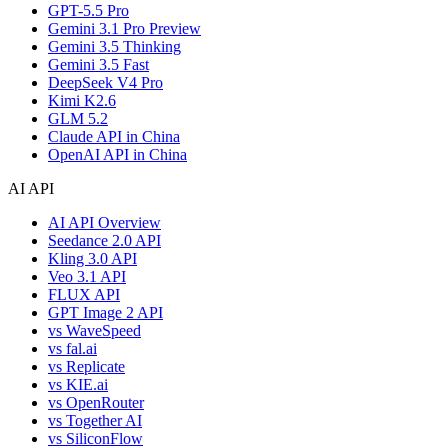
GPT-5.5 Pro
Gemini 3.1 Pro Preview
Gemini 3.5 Thinking
Gemini 3.5 Fast
DeepSeek V4 Pro
Kimi K2.6
GLM 5.2
Claude API in China
OpenAI API in China
AI API
AI API Overview
Seedance 2.0 API
Kling 3.0 API
Veo 3.1 API
FLUX API
GPT Image 2 API
vs WaveSpeed
vs fal.ai
vs Replicate
vs KIE.ai
vs OpenRouter
vs Together AI
vs SiliconFlow