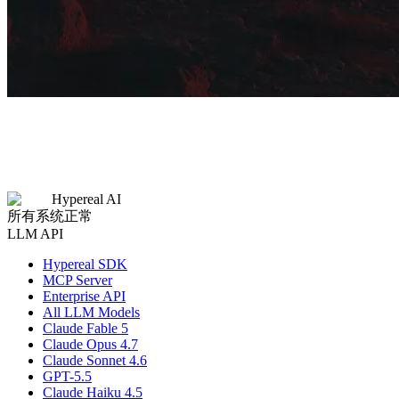
Hypereal AI
所有系统正常
LLM API
Hypereal SDK
MCP Server
Enterprise API
All LLM Models
Claude Fable 5
Claude Opus 4.7
Claude Sonnet 4.6
GPT-5.5
Claude Haiku 4.5