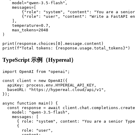
    model="qwen-3.5-flash",

    messages=[

        {"role": "system", "content": "You are a senior
        {"role": "user", "content": "Write a FastAPI en
    ],

    temperature=0.7,

    max_tokens=2048

)

print(response.choices[0].message.content)

TypeScript 示例（Hypereal）
import OpenAI from "openai";

const client = new OpenAI({

  apiKey: process.env.HYPEREAL_API_KEY,

  baseURL: "https://hypereal.cloud/api/v1",

});

async function main() {

  const response = await client.chat.completions.create
    model: "qwen-3.5-flash",

    messages: [

      { role: "system", content: "You are a senior Type
      {

        role: "user",

        content:
