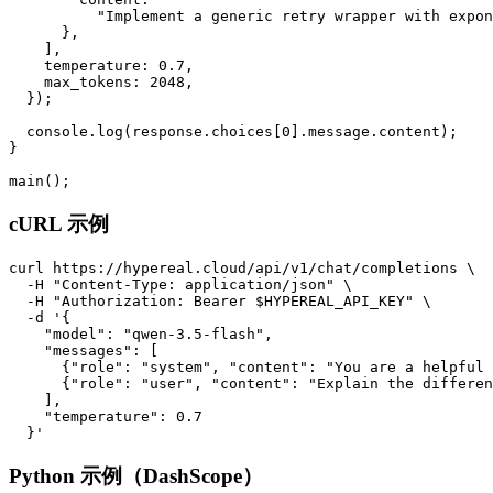
          "Implement a generic retry wrapper with expon
      },

    ],

    temperature: 0.7,

    max_tokens: 2048,

  });

  console.log(response.choices[0].message.content);

}

cURL 示例
curl https://hypereal.cloud/api/v1/chat/completions \

  -H "Content-Type: application/json" \

  -H "Authorization: Bearer $HYPEREAL_API_KEY" \

  -d '{

    "model": "qwen-3.5-flash",

    "messages": [

      {"role": "system", "content": "You are a helpful 
      {"role": "user", "content": "Explain the differen
    ],

    "temperature": 0.7

Python 示例（DashScope）