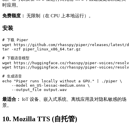
时应用。
免费额度：
无限制（在 CPU 上本地运行）。
安装
# 下载 Piper

wget https://github.com/rhasspy/piper/releases/latest/d
tar -xzf piper_linux_x86_64.tar.gz

# 下载语音模型

wget https://huggingface.co/rhasspy/piper-voices/resolv
wget https://huggingface.co/rhasspy/piper-voices/resolv
# 生成语音

echo "Piper runs locally without a GPU." | ./piper \

    --model en_US-lessac-medium.onnx \

最适合：
IoT 设备、嵌入式系统、离线应用及对隐私敏感的场
景。
10. Mozilla TTS (自托管)