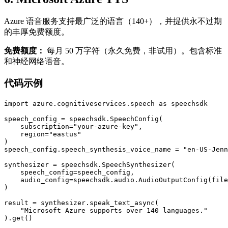
Azure 语音服务支持最广泛的语言（140+），并提供永不过期
的丰厚免费额度。
免费额度：
每月 50 万字符（永久免费，非试用）。包含标准
和神经网络语音。
代码示例
import azure.cognitiveservices.speech as speechsdk

speech_config = speechsdk.SpeechConfig(

    subscription="your-azure-key",

    region="eastus"

)

speech_config.speech_synthesis_voice_name = "en-US-Jenn
synthesizer = speechsdk.SpeechSynthesizer(

    speech_config=speech_config,

    audio_config=speechsdk.audio.AudioOutputConfig(file
)

result = synthesizer.speak_text_async(

    "Microsoft Azure supports over 140 languages."
