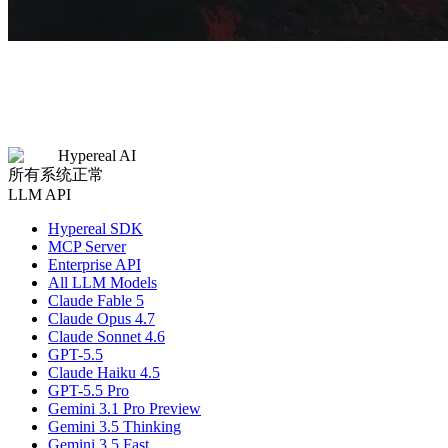
Hypereal AI
所有系统正常
LLM API
Hypereal SDK
MCP Server
Enterprise API
All LLM Models
Claude Fable 5
Claude Opus 4.7
Claude Sonnet 4.6
GPT-5.5
Claude Haiku 4.5
GPT-5.5 Pro
Gemini 3.1 Pro Preview
Gemini 3.5 Thinking
Gemini 3.5 Fast