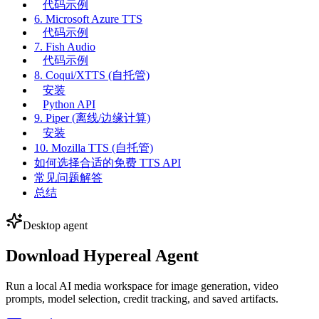
代码示例
6. Microsoft Azure TTS
代码示例
7. Fish Audio
代码示例
8. Coqui/XTTS (自托管)
安装
Python API
9. Piper (离线/边缘计算)
安装
10. Mozilla TTS (自托管)
如何选择合适的免费 TTS API
常见问题解答
总结
Desktop agent
Download Hypereal Agent
Run a local AI media workspace for image generation, video
prompts, model selection, credit tracking, and saved artifacts.