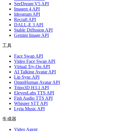
SeeDream V5 API
Imagen 4 API
Ideogram API
Recraft API
DALL-E 3 API
Stable Diffusion API
Gemini Image API
工具
Face Swap API
Video Face Swap API
Virtual Try-On API
AI Talking Avatar API
Lip Sync API
OmniHuman Avatar API
Tripo3D H3.1 API
ElevenLabs TTS API
Fish Audio TTS API
Whisper STT API
Lyria Music API
生成器
Video Agent