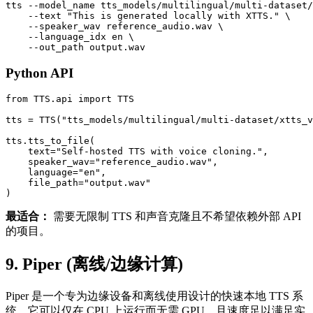
tts --model_name tts_models/multilingual/multi-dataset/
    --text "This is generated locally with XTTS." \

    --speaker_wav reference_audio.wav \

    --language_idx en \

Python API
from TTS.api import TTS

tts = TTS("tts_models/multilingual/multi-dataset/xtts_v
tts.tts_to_file(

    text="Self-hosted TTS with voice cloning.",

    speaker_wav="reference_audio.wav",

    language="en",

    file_path="output.wav"

最适合：
需要无限制 TTS 和声音克隆且不希望依赖外部 API
的项目。
9. Piper (离线/边缘计算)
Piper 是一个专为边缘设备和离线使用设计的快速本地 TTS 系
统。它可以仅在 CPU 上运行而无需 GPU，且速度足以满足实