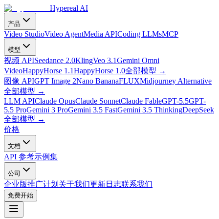
Hypereal AI
产品
Video Studio
Video Agent
Media API
Coding LLMs
MCP
模型
视频 API
Seedance 2.0
Kling
Veo 3.1
Gemini Omni
Video
HappyHorse 1.1
HappyHorse 1.0
全部模型
→
图像 API
GPT Image 2
Nano Banana
FLUX
Midjourney Alternative
全部模型
→
LLM API
Claude Opus
Claude Sonnet
Claude Fable
GPT-5.5
GPT-
5.5 Pro
Gemini 3 Pro
Gemini 3.5 Fast
Gemini 3.5 Thinking
DeepSeek
全部模型
→
价格
文档
API 参考
示例集
公司
企业版
推广计划
关于我们
更新日志
联系我们
免费开始