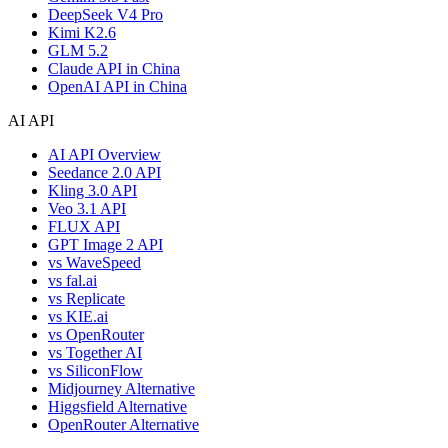
DeepSeek V4 Pro
Kimi K2.6
GLM 5.2
Claude API in China
OpenAI API in China
AI API
AI API Overview
Seedance 2.0 API
Kling 3.0 API
Veo 3.1 API
FLUX API
GPT Image 2 API
vs WaveSpeed
vs fal.ai
vs Replicate
vs KIE.ai
vs OpenRouter
vs Together AI
vs SiliconFlow
Midjourney Alternative
Higgsfield Alternative
OpenRouter Alternative