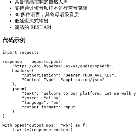
具备情感控制的自然人声
支持通过短音频样本进行声音克隆
30 多种语言，具备母语级音质
低延迟流式输出
简洁的 REST API
代码示例
import requests

response = requests.post(

    "https://api.hypereal.ai/v1/audio/speech",

    headers={

        "Authorization": "Bearer YOUR_API_KEY",

        "Content-Type": "application/json"

    },

    json={

        "text": "Welcome to our platform. Let me walk y
        "voice": "alloy",

        "language": "en",

        "output_format": "mp3"

    }

)

with open("output.mp3", "wb") as f:
