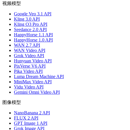
视频模型
Google Veo 3.1 API
Kling 3.0 API
Kling O3 Pro API
Seedance 2.0 API
HappyHorse 1.1 API
HappyHorse 1.0 API
WAN 2.7 API
WAN Video API
Grok Video API
Hunyuan Video API
PixVerse V6 API
Pika Video API
Luma Dream Machine API
MiniMax Video API
Vidu Video API
Gemini Omni Video API
图像模型
NanoBanana 2 API
FLUX 2 API
GPT Image 1 API
Grok Image API