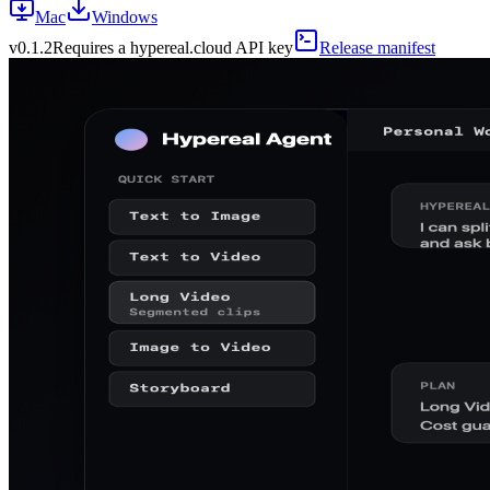
Mac
Windows
v
0.1.2
Requires a hypereal.cloud API key
Release manifest