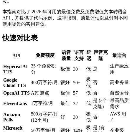
贵。
本指南对比了 2026 年可用的最佳免费及免费增值文本转语音
API，并提供了代码示例、速率限制、质量评估以及针对不同
使用场景的实用建议。
快速对比表
语音
语言
延
声音克
免费额度
最适合
API
质量
支持
迟
隆
35 个免费积
生产级应
Hypereal AI
极佳
低
是
30+
TTS
分
用
极
Google
400万字符/月
很好
否
高业务量
50+
Cloud TTS
低
OpenAI TTS
API 赠点
极佳
57
低
否
自然语音
是 (3个
最高品质
1万字符/月
最佳
低
ElevenLabs
32
克隆)
需求
500万字符/月
极
AWS 用
Amazon
好
否
30+
Polly
(12个月)
低
户
极
是 (有
Microsoft
50万字符/月
很好
企业级
140+