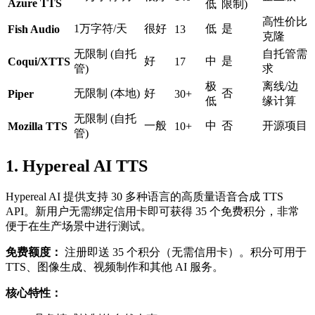
Azure TTS
低
限制)
高性价比
1万字符/天
很好
低
是
Fish Audio
13
克隆
无限制 (自托
自托管需
好
中
是
Coqui/XTTS
17
管)
求
极
离线/边
无限制 (本地)
好
否
Piper
30+
低
缘计算
无限制 (自托
一般
中
否
开源项目
Mozilla TTS
10+
管)
1. Hypereal AI TTS
Hypereal AI 提供支持 30 多种语言的高质量语音合成 TTS
API。新用户无需绑定信用卡即可获得 35 个免费积分，非常
便于在生产场景中进行测试。
免费额度：
注册即送 35 个积分（无需信用卡）。积分可用于
TTS、图像生成、视频制作和其他 AI 服务。
核心特性：