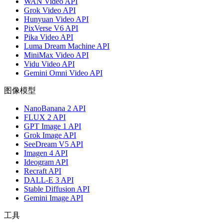
WAN Video API
Grok Video API
Hunyuan Video API
PixVerse V6 API
Pika Video API
Luma Dream Machine API
MiniMax Video API
Vidu Video API
Gemini Omni Video API
图像模型
NanoBanana 2 API
FLUX 2 API
GPT Image 1 API
Grok Image API
SeeDream V5 API
Imagen 4 API
Ideogram API
Recraft API
DALL-E 3 API
Stable Diffusion API
Gemini Image API
工具