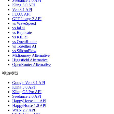
Seedance 2.0 API
Kling 3.0 API
Veo 3.1 API
FLUX API
GPT Image 2 API
vs WaveSpeed
vs fal.ai
vs Replicate
vs KIE.ai
vs OpenRouter
vs Together AI
vs SiliconFlow
Midjourney Alternative
Higgsfield Alternative
OpenRouter Alternative
视频模型
Google Veo 3.1 API
Kling 3.0 API
Kling O3 Pro API
Seedance 2.0 API
HappyHorse 1.1 API
HappyHorse 1.0 API
WAN 2.7 API