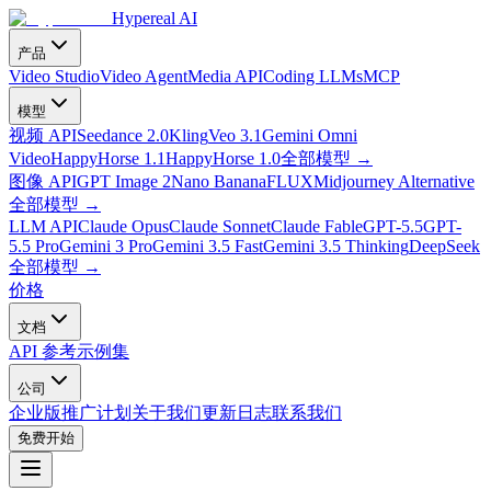
Hypereal AI
产品
Video Studio
Video Agent
Media API
Coding LLMs
MCP
模型
视频 API
Seedance 2.0
Kling
Veo 3.1
Gemini Omni
Video
HappyHorse 1.1
HappyHorse 1.0
全部模型
→
图像 API
GPT Image 2
Nano Banana
FLUX
Midjourney Alternative
全部模型
→
LLM API
Claude Opus
Claude Sonnet
Claude Fable
GPT-5.5
GPT-
5.5 Pro
Gemini 3 Pro
Gemini 3.5 Fast
Gemini 3.5 Thinking
DeepSeek
全部模型
→
价格
文档
API 参考
示例集
公司
企业版
推广计划
关于我们
更新日志
联系我们
免费开始