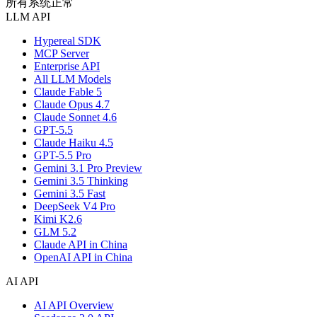
所有系统正常
LLM API
Hypereal SDK
MCP Server
Enterprise API
All LLM Models
Claude Fable 5
Claude Opus 4.7
Claude Sonnet 4.6
GPT-5.5
Claude Haiku 4.5
GPT-5.5 Pro
Gemini 3.1 Pro Preview
Gemini 3.5 Thinking
Gemini 3.5 Fast
DeepSeek V4 Pro
Kimi K2.6
GLM 5.2
Claude API in China
OpenAI API in China
AI API
AI API Overview