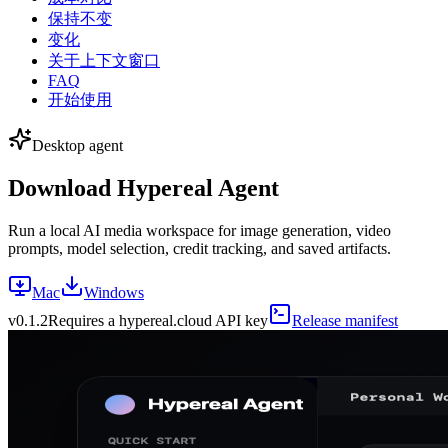
保持不变
变化
关于上下文窗口
FAQ
开始使用
Desktop agent
Download Hypereal Agent
Run a local AI media workspace for image generation, video
prompts, model selection, credit tracking, and saved artifacts.
Mac
Windows
v
0.1.2
Requires a hypereal.cloud API key
Release manifest