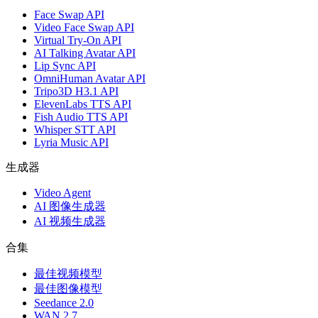
Face Swap API
Video Face Swap API
Virtual Try-On API
AI Talking Avatar API
Lip Sync API
OmniHuman Avatar API
Tripo3D H3.1 API
ElevenLabs TTS API
Fish Audio TTS API
Whisper STT API
Lyria Music API
生成器
Video Agent
AI 图像生成器
AI 视频生成器
合集
最佳视频模型
最佳图像模型
Seedance 2.0
WAN 2.7