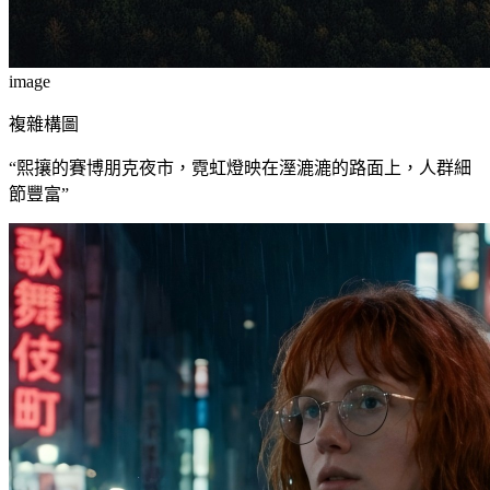
image
複雜構圖
“
熙攘的賽博朋克夜市，霓虹燈映在溼漉漉的路面上，人群細
節豐富
”