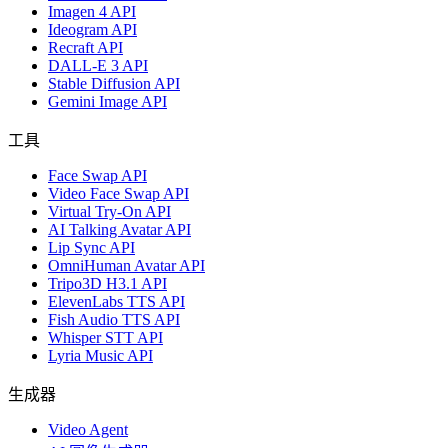
Imagen 4 API
Ideogram API
Recraft API
DALL-E 3 API
Stable Diffusion API
Gemini Image API
工具
Face Swap API
Video Face Swap API
Virtual Try-On API
AI Talking Avatar API
Lip Sync API
OmniHuman Avatar API
Tripo3D H3.1 API
ElevenLabs TTS API
Fish Audio TTS API
Whisper STT API
Lyria Music API
生成器
Video Agent