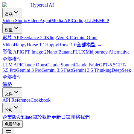
Hypereal AI
產品
Video Studio
Video Agent
Media API
Coding LLMs
MCP
模型
影片 API
Seedance 2.0
Kling
Veo 3.1
Gemini Omni
Video
HappyHorse 1.1
HappyHorse 1.0
全部模型
→
影像 API
GPT Image 2
Nano Banana
FLUX
Midjourney Alternative
全部模型
→
LLM API
Claude Opus
Claude Sonnet
Claude Fable
GPT-5.5
GPT-
5.5 Pro
Gemini 3 Pro
Gemini 3.5 Fast
Gemini 3.5 Thinking
DeepSeek
全部模型
→
價格
文件
API Reference
Cookbook
公司
企業版
Affiliate
關於我們
更新日誌
聯絡我們
免費開始