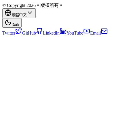
© Copyright 2026。版權所有。
繁體中文
Dark
Twitter
GitHub
LinkedIn
YouTube
Email