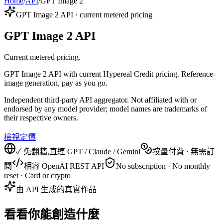
Home
/
API
/
GPT Image 2
GPT Image 2 API · current metered pricing
GPT Image 2 API
Current metered pricing.
GPT Image 2 API with current Hypereal Credit pricing. Reference-
image generation, pay as you go.
Independent third-party API aggregator. Not affiliated with or
endorsed by any model provider; model names are trademarks of
their respective owners.
檢視定價
✓ 免翻牆,直連 GPT / Claude / Gemini
按量付費 · 無需訂
閱
相容 OpenAI REST API
No subscription · No monthly
reset · Card or crypto
由 API 生成的真實作品
看看你能創造什麼