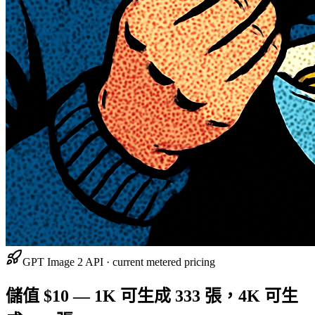
GPT Image 2 API · current metered pricing
儲值 $10 — 1K 可生成 333 張，4K 可生