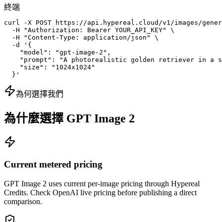
終端
curl -X POST https://api.hypereal.cloud/v1/images/gener
  -H "Authorization: Bearer YOUR_API_KEY" \

  -H "Content-Type: application/json" \

  -d '{

    "model": "gpt-image-2",

    "prompt": "A photorealistic golden retriever in a s
    "size": "1024x1024"

  }'
為何選擇我們
為什麼選擇 GPT Image 2
Current metered pricing
GPT Image 2 uses current per-image pricing through Hypereal
Credits. Check OpenAI live pricing before publishing a direct
comparison.