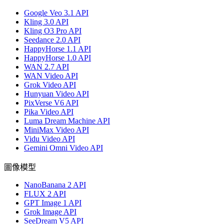
Google Veo 3.1 API
Kling 3.0 API
Kling O3 Pro API
Seedance 2.0 API
HappyHorse 1.1 API
HappyHorse 1.0 API
WAN 2.7 API
WAN Video API
Grok Video API
Hunyuan Video API
PixVerse V6 API
Pika Video API
Luma Dream Machine API
MiniMax Video API
Vidu Video API
Gemini Omni Video API
圖像模型
NanoBanana 2 API
FLUX 2 API
GPT Image 1 API
Grok Image API
SeeDream V5 API