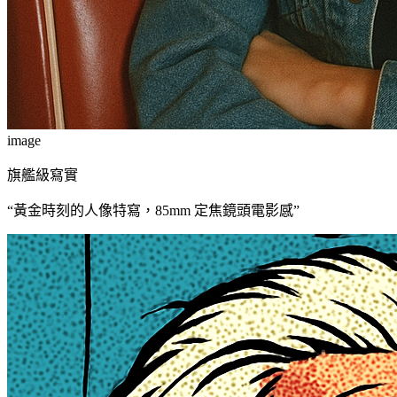
image
旗艦級寫實
“
黃金時刻的人像特寫，85mm 定焦鏡頭電影感
”