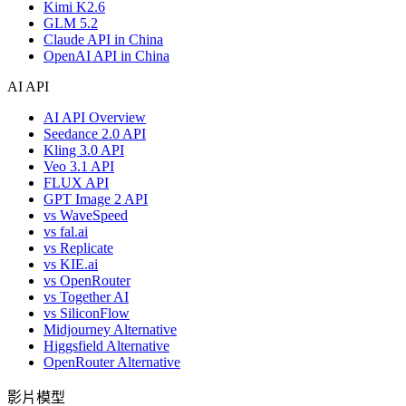
Kimi K2.6
GLM 5.2
Claude API in China
OpenAI API in China
AI API
AI API Overview
Seedance 2.0 API
Kling 3.0 API
Veo 3.1 API
FLUX API
GPT Image 2 API
vs WaveSpeed
vs fal.ai
vs Replicate
vs KIE.ai
vs OpenRouter
vs Together AI
vs SiliconFlow
Midjourney Alternative
Higgsfield Alternative
OpenRouter Alternative
影片模型