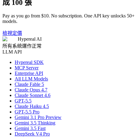
成 100 張
Pay as you go from $10. No subscription. One API key unlocks 50+
models.
檢視定價
Hypereal AI
所有系統運作正常
LLM API
Hypereal SDK
MCP Server
Enterprise API
All LLM Models
Claude Fable 5
Claude Opus 4.7
Claude Sonnet 4.6
GPT-5.5
Claude Haiku 4.5
GPT-5.5 Pro
Gemini 3.1 Pro Preview
Gemini 3.5 Thinking
Gemini 3.5 Fast
DeepSeek V4 Pro