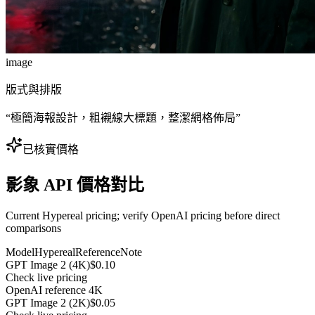
image
版式與排版
“
極簡海報設計，粗襯線大標題，整潔網格佈局
”
已核實價格
影象 API 價格對比
Current Hypereal pricing; verify OpenAI pricing before direct
comparisons
Model
Hypereal
Reference
Note
GPT Image 2 (4K)
$0.10
Check live pricing
OpenAI reference 4K
GPT Image 2 (2K)
$0.05