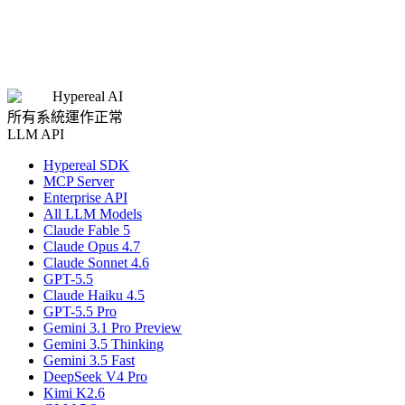
Project Description
Submit Application
Hypereal AI
所有系統運作正常
LLM API
Hypereal SDK
MCP Server
Enterprise API
All LLM Models
Claude Fable 5
Claude Opus 4.7
Claude Sonnet 4.6
GPT-5.5
Claude Haiku 4.5
GPT-5.5 Pro
Gemini 3.1 Pro Preview
Gemini 3.5 Thinking
Gemini 3.5 Fast
DeepSeek V4 Pro
Kimi K2.6