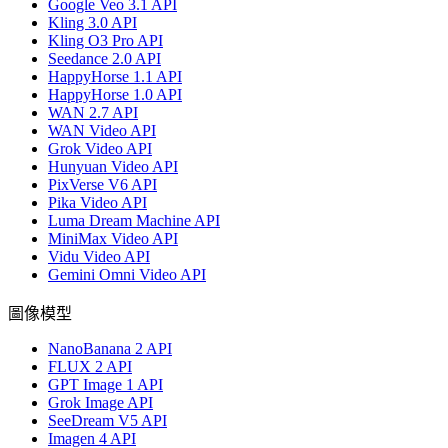
Google Veo 3.1 API
Kling 3.0 API
Kling O3 Pro API
Seedance 2.0 API
HappyHorse 1.1 API
HappyHorse 1.0 API
WAN 2.7 API
WAN Video API
Grok Video API
Hunyuan Video API
PixVerse V6 API
Pika Video API
Luma Dream Machine API
MiniMax Video API
Vidu Video API
Gemini Omni Video API
圖像模型
NanoBanana 2 API
FLUX 2 API
GPT Image 1 API
Grok Image API
SeeDream V5 API
Imagen 4 API