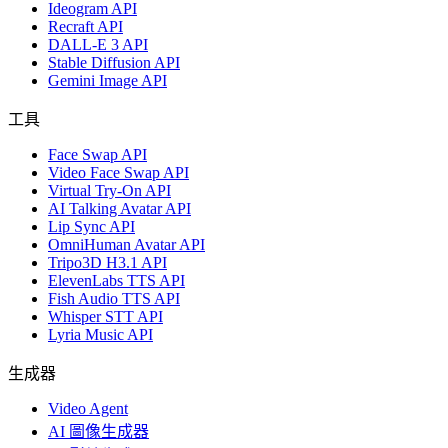
Ideogram API
Recraft API
DALL-E 3 API
Stable Diffusion API
Gemini Image API
工具
Face Swap API
Video Face Swap API
Virtual Try-On API
AI Talking Avatar API
Lip Sync API
OmniHuman Avatar API
Tripo3D H3.1 API
ElevenLabs TTS API
Fish Audio TTS API
Whisper STT API
Lyria Music API
生成器
Video Agent
AI 圖像生成器