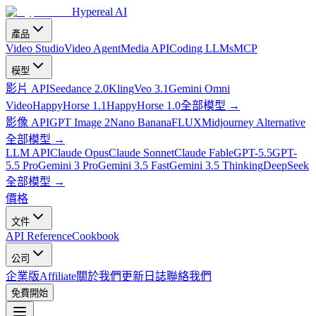
Hypereal AI
產品
Video Studio
Video Agent
Media API
Coding LLMs
MCP
模型
影片 API
Seedance 2.0
Kling
Veo 3.1
Gemini Omni
Video
HappyHorse 1.1
HappyHorse 1.0
全部模型
→
影像 API
GPT Image 2
Nano Banana
FLUX
Midjourney Alternative
全部模型
→
LLM API
Claude Opus
Claude Sonnet
Claude Fable
GPT-5.5
GPT-
5.5 Pro
Gemini 3 Pro
Gemini 3.5 Fast
Gemini 3.5 Thinking
DeepSeek
全部模型
→
價格
文件
API Reference
Cookbook
公司
企業版
Affiliate
關於我們
更新日誌
聯絡我們
免費開始