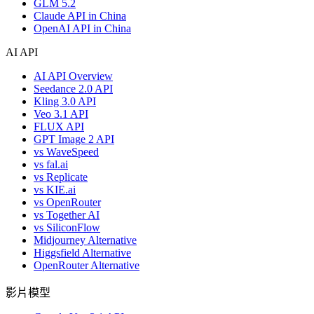
GLM 5.2
Claude API in China
OpenAI API in China
AI API
AI API Overview
Seedance 2.0 API
Kling 3.0 API
Veo 3.1 API
FLUX API
GPT Image 2 API
vs WaveSpeed
vs fal.ai
vs Replicate
vs KIE.ai
vs OpenRouter
vs Together AI
vs SiliconFlow
Midjourney Alternative
Higgsfield Alternative
OpenRouter Alternative
影片模型