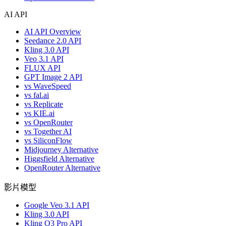
AI API
AI API Overview
Seedance 2.0 API
Kling 3.0 API
Veo 3.1 API
FLUX API
GPT Image 2 API
vs WaveSpeed
vs fal.ai
vs Replicate
vs KIE.ai
vs OpenRouter
vs Together AI
vs SiliconFlow
Midjourney Alternative
Higgsfield Alternative
OpenRouter Alternative
影片模型
Google Veo 3.1 API
Kling 3.0 API
Kling O3 Pro API