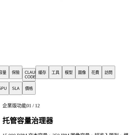
容量
保險
CLAUDE
緩存
工具
模型
圖像
花費
訪問
CODE
GPU
SLA
價格
企業版功能
01
/
12
托管容量治理器