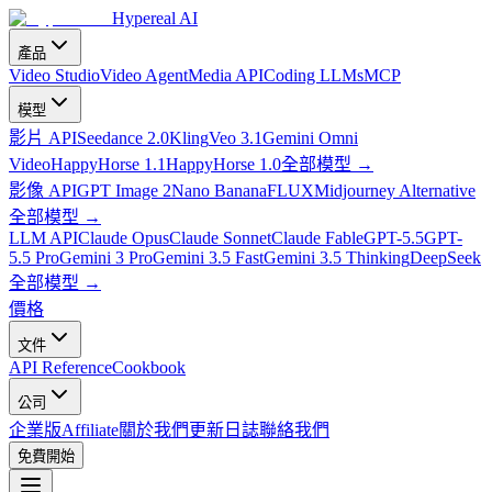
Hypereal AI
產品
Video Studio
Video Agent
Media API
Coding LLMs
MCP
模型
影片 API
Seedance 2.0
Kling
Veo 3.1
Gemini Omni
Video
HappyHorse 1.1
HappyHorse 1.0
全部模型
→
影像 API
GPT Image 2
Nano Banana
FLUX
Midjourney Alternative
全部模型
→
LLM API
Claude Opus
Claude Sonnet
Claude Fable
GPT-5.5
GPT-
5.5 Pro
Gemini 3 Pro
Gemini 3.5 Fast
Gemini 3.5 Thinking
DeepSeek
全部模型
→
價格
文件
API Reference
Cookbook
公司
企業版
Affiliate
關於我們
更新日誌
聯絡我們
免費開始