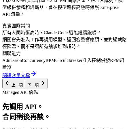
15,000 RPM 文本容量、250 IPM 圖像容量、短准入隊列、模
型級併發槽和熔斷器，會在模型路徑高熱時保護 Enterprise
API 流量。
真實團隊常問
所有人同時衝高時，Claude Code 還能繼續跑嗎？
網關會先准入工作再調用模型，返回容量響應頭，並對過載路
徑降溫，而不是讓所有請求堆到超時。
關聯能力
Admission
Concurrency
RPM
Circuit breaker
准入控制
併發
RPM
熔
斷器
閱讀容量文檔
上一項
下一項
Managed API 優先
先調用 API。
合同稍後再談。