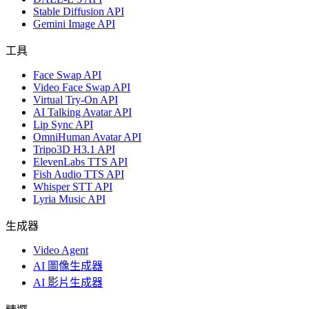
Stable Diffusion API
Gemini Image API
工具
Face Swap API
Video Face Swap API
Virtual Try-On API
AI Talking Avatar API
Lip Sync API
OmniHuman Avatar API
Tripo3D H3.1 API
ElevenLabs TTS API
Fish Audio TTS API
Whisper STT API
Lyria Music API
生成器
Video Agent
AI 圖像生成器
AI 影片生成器