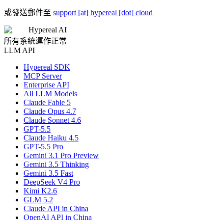
或發送郵件至
support [at] hypereal [dot] cloud
Hypereal AI
所有系統運作正常
LLM API
Hypereal SDK
MCP Server
Enterprise API
All LLM Models
Claude Fable 5
Claude Opus 4.7
Claude Sonnet 4.6
GPT-5.5
Claude Haiku 4.5
GPT-5.5 Pro
Gemini 3.1 Pro Preview
Gemini 3.5 Thinking
Gemini 3.5 Fast
DeepSeek V4 Pro
Kimi K2.6
GLM 5.2
Claude API in China
OpenAI API in China