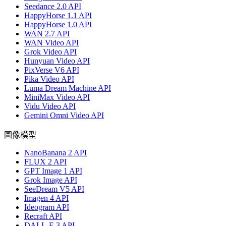
Seedance 2.0 API
HappyHorse 1.1 API
HappyHorse 1.0 API
WAN 2.7 API
WAN Video API
Grok Video API
Hunyuan Video API
PixVerse V6 API
Pika Video API
Luma Dream Machine API
MiniMax Video API
Vidu Video API
Gemini Omni Video API
圖像模型
NanoBanana 2 API
FLUX 2 API
GPT Image 1 API
Grok Image API
SeeDream V5 API
Imagen 4 API
Ideogram API
Recraft API
DALL-E 3 API