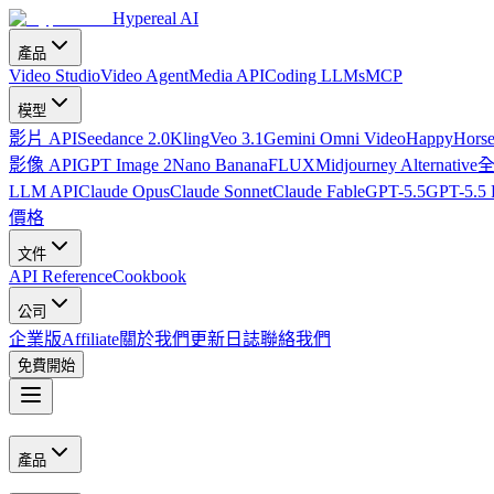
Hypereal AI
產品
Video Studio
Video Agent
Media API
Coding LLMs
MCP
模型
影片 API
Seedance 2.0
Kling
Veo 3.1
Gemini Omni Video
HappyHorse
影像 API
GPT Image 2
Nano Banana
FLUX
Midjourney Alternative
LLM API
Claude Opus
Claude Sonnet
Claude Fable
GPT-5.5
GPT-5.5 
價格
文件
API Reference
Cookbook
公司
企業版
Affiliate
關於我們
更新日誌
聯絡我們
免費開始
產品