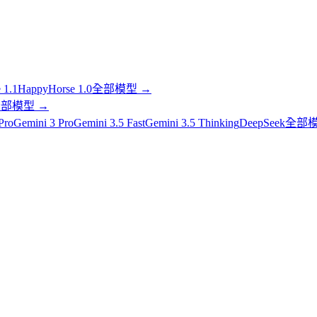
 1.1
HappyHorse 1.0
全部模型
→
全部模型
→
Pro
Gemini 3 Pro
Gemini 3.5 Fast
Gemini 3.5 Thinking
DeepSeek
全部