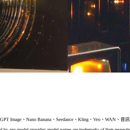
age、Nano Banana、Seedance、Kling、Veo、WAN、音
sed by any model provider; model names are trademarks of their respect