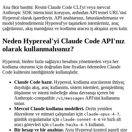
Ana fikir basittir. Resmi Claude Code CLI'yi veya mevcut
Anthropic SDK istemcinizi koruyun, ardından API temel URL'sini
Hypereal olarak işaretleyin. API anahtarınız, faturalandırmanız ve
model yönlendirmeniz Hypereal'ye taşınırken istemleriniz, araç
çağrılarınız, akış mantığınız ve kodlama aracısı iş akışınız aynı kalır.
Neden Hypereal'yi Claude Code API'nız
olarak kullanmalısınız?
Hypereal, birden fazla sağlayıcı hesabını yönetmeden veya her
kodlama oturumu için doğrudan liste fiyatları ödemeden Claude
Code kalitesini istediğinizde kullanışlıdır.
Claude Code hazır.
Hypereal, kodlama aracılarının ihtiyaç
duyduğu akış, araç kullanımı, sistem istemleri, genişletilmiş
düşünme ve istemi önbelleğe alma davranışı içeren bir
Anthropic-compatible
API'sini kullanıma
/v1/messages
sunar.
Mevcut Claude kodlama modelleri.
Derin yeniden
düzenleme ve mimari çalışmaları için
,
claude-opus-4-7
günlük uygulamalar için
ve hızlı alt
claude-sonnet-4-6
aracı görevleri için
kullanın.
claude-haiku-4-5
Bir hesap ve bir anahtar.
Aynı Hypereal kontrol paneli size