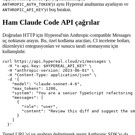
'yi aynı Hypereal anahtarına ayarlayın ve
ANTHROPIC_AUTH_TOKEN
'yi boş bırakın.
ANTHROPIC_API_KEY
Ham Claude Code API çağrılar
Doğrudan HTTP için Hypereal'nin Anthropic-compatible Messages
uç noktasını arayın. Bu, özel kodlama aracıları, CI inceleme botları,
düzenleyici entegrasyonları ve sunucu tarafı otomasyonu için
kullanışlıdır.
curl https://api.hypereal.cloud/v1/messages \

  -H "x-api-key: $HYPEREAL_API_KEY" \

  -H "anthropic-version: 2023-06-01" \

  -H "Content-Type: application/json" \

  -d '{

    "model": "claude-sonnet-4-6",

    "max_tokens": 1200,

    "system": "You are a senior TypeScript refactoring 
    "messages": [

      {

        "role": "user",

        "content": "Review this diff and suggest the sm
      }

    ]

Temel URL'yi ve anahtarı değiştirerek resmi Anthropic SDK'yı da