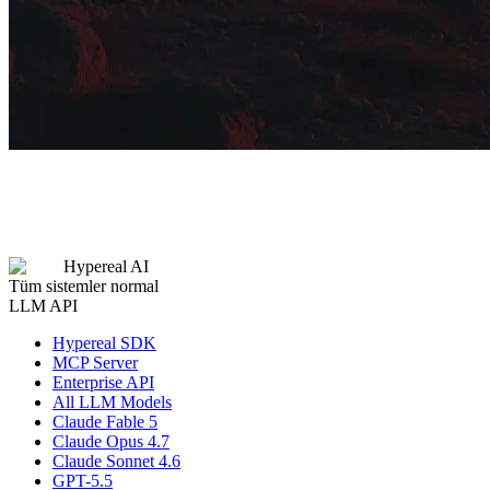
Hypereal AI
Tüm sistemler normal
LLM API
Hypereal SDK
MCP Server
Enterprise API
All LLM Models
Claude Fable 5
Claude Opus 4.7
Claude Sonnet 4.6
GPT-5.5