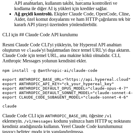
API anahtarları, kullanım takibi, harcama kontrolleri ve
kodlama ile diğer AI iş yükleri için krediler sağlar.
Ağ geçidi kontrolü.
Ekipler Claude Code, OpenCode, Cline,
Aider, özel komut dosyalarını ve ham HTTP çağrılarını tek bir
kararlı API yüzeyi üzerinden yönlendirebilir.
CLI için ## Claude Code API kurulumu
Resmi Claude Code CLI'yi yükleyin, bir Hypereal API anahtarı
oluşturun ve
'yi başlatmadan önce temel URL'yi dışa aktarın.
claude
Claude Code için temel URL, ana makine kökü olmalıdır. CLI,
Anthropic Messages yolunun kendisini ekler.
npm install -g @anthropic-ai/claude-code

export ANTHROPIC_BASE_URL="https://api.hypereal.cloud"

export ANTHROPIC_API_KEY="ck_your_hypereal_key"

export ANTHROPIC_DEFAULT_OPUS_MODEL="claude-opus-4-7"

export ANTHROPIC_DEFAULT_SONNET_MODEL="claude-sonnet-4-
export CLAUDE_CODE_SUBAGENT_MODEL="claude-sonnet-4-6"

Claude Code CLI için
öğesine
ANTHROPIC_BASE_URL
/v1
eklemeyin.
kodunu yalnızca ham HTTP uç noktasını
/v1/messages
kendiniz aradığınızda kullanın. Yerel Claude Code kurulumunuz
taşıyıcı belirteç modu için yapılandırılmışsa,