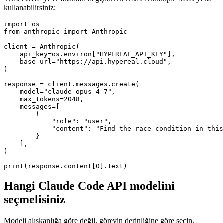
kullanabilirsiniz:
import os

from anthropic import Anthropic

client = Anthropic(

    api_key=os.environ["HYPEREAL_API_KEY"],

    base_url="https://api.hypereal.cloud",

)

response = client.messages.create(

    model="claude-opus-4-7",

    max_tokens=2048,

    messages=[

        {

            "role": "user",

            "content": "Find the race condition in this
        }

    ],

)

Hangi Claude Code API modelini
seçmelisiniz
Modeli alışkanlığa göre değil, görevin derinliğine göre seçin.