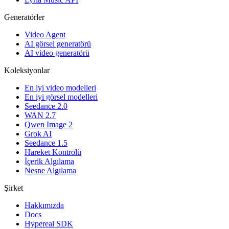
Generatörler
Video Agent
AI görsel generatörü
AI video generatörü
Koleksiyonlar
En iyi video modelleri
En iyi görsel modelleri
Seedance 2.0
WAN 2.7
Qwen Image 2
Grok AI
Seedance 1.5
Hareket Kontrolü
İçerik Algılama
Nesne Algılama
Şirket
Hakkımızda
Docs
Hypereal SDK