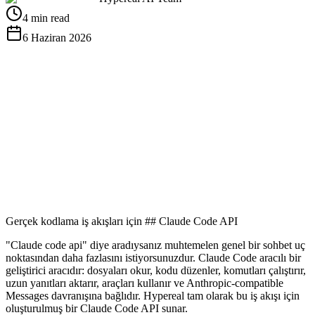
4 min read
6 Haziran 2026
Ücretsiz API Anahtarı Alın
Belgeleri Görüntüle
Gerçek kodlama iş akışları için ## Claude Code API
"Claude code api" diye aradıysanız muhtemelen genel bir sohbet uç
noktasından daha fazlasını istiyorsunuzdur. Claude Code aracılı bir
geliştirici aracıdır: dosyaları okur, kodu düzenler, komutları çalıştırır,
uzun yanıtları aktarır, araçları kullanır ve Anthropic-compatible
Messages davranışına bağlıdır. Hypereal tam olarak bu iş akışı için
oluşturulmuş bir Claude Code API sunar.