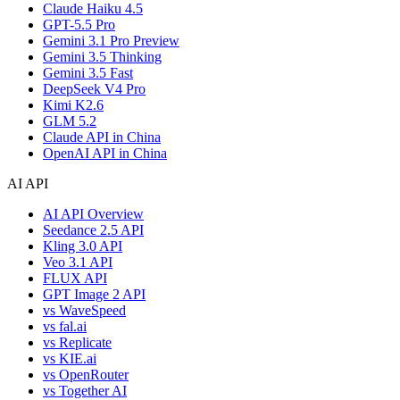
Claude Haiku 4.5
GPT-5.5 Pro
Gemini 3.1 Pro Preview
Gemini 3.5 Thinking
Gemini 3.5 Fast
DeepSeek V4 Pro
Kimi K2.6
GLM 5.2
Claude API in China
OpenAI API in China
AI API
AI API Overview
Seedance 2.5 API
Kling 3.0 API
Veo 3.1 API
FLUX API
GPT Image 2 API
vs WaveSpeed
vs fal.ai
vs Replicate
vs KIE.ai
vs OpenRouter
vs Together AI