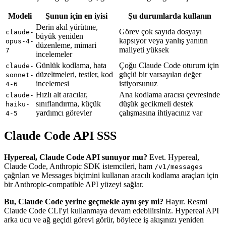
Modeli
Şunun için en iyisi
Şu durumlarda kullanın
Derin akıl yürütme,
Görev çok sayıda dosyayı
claude-
büyük yeniden
kapsıyor veya yanlış yanıtın
opus-4-
düzenleme, mimari
maliyeti yüksek
7
incelemeler
Günlük kodlama, hata
Çoğu Claude Code oturum için
claude-
düzeltmeleri, testler, kod
güçlü bir varsayılan değer
sonnet-
incelemesi
istiyorsunuz
4-6
Hızlı alt aracılar,
Ana kodlama aracısı çevresinde
claude-
sınıflandırma, küçük
düşük gecikmeli destek
haiku-
yardımcı görevler
çalışmasına ihtiyacınız var
4-5
Claude Code API SSS
Hypereal, Claude Code API sunuyor mu?
Evet. Hypereal,
Claude Code, Anthropic SDK istemcileri, ham
/v1/messages
çağrıları ve Messages biçimini kullanan aracılı kodlama araçları için
bir Anthropic-compatible API yüzeyi sağlar.
Bu, Claude Code yerine geçmekle aynı şey mi?
Hayır. Resmi
Claude Code CLI'yi kullanmaya devam edebilirsiniz. Hypereal API
arka ucu ve ağ geçidi görevi görür, böylece iş akışınızı yeniden