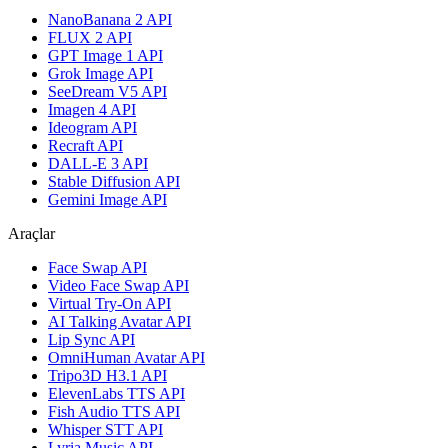
NanoBanana 2 API
FLUX 2 API
GPT Image 1 API
Grok Image API
SeeDream V5 API
Imagen 4 API
Ideogram API
Recraft API
DALL-E 3 API
Stable Diffusion API
Gemini Image API
Araçlar
Face Swap API
Video Face Swap API
Virtual Try-On API
AI Talking Avatar API
Lip Sync API
OmniHuman Avatar API
Tripo3D H3.1 API
ElevenLabs TTS API
Fish Audio TTS API
Whisper STT API
Lyria Music API