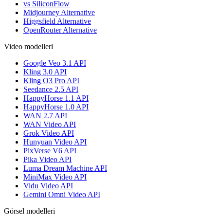
vs SiliconFlow
Midjourney Alternative
Higgsfield Alternative
OpenRouter Alternative
Video modelleri
Google Veo 3.1 API
Kling 3.0 API
Kling O3 Pro API
Seedance 2.5 API
HappyHorse 1.1 API
HappyHorse 1.0 API
WAN 2.7 API
WAN Video API
Grok Video API
Hunyuan Video API
PixVerse V6 API
Pika Video API
Luma Dream Machine API
MiniMax Video API
Vidu Video API
Gemini Omni Video API
Görsel modelleri