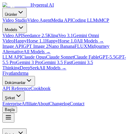
Hypereal AI
Ürünler
Video Studio
Video Agent
Media API
Coding LLMs
MCP
Models
Video API
Seedance 2.5
Kling
Veo 3.1
Gemini Omni
Video
HappyHorse 1.1
HappyHorse 1.0
All Models
→
Image API
GPT Image 2
Nano Banana
FLUX
Midjourney
Alternative
All Models
→
LLM API
Claude Opus
Claude Sonnet
Claude Fable
GPT-5.5
GPT-
5.5 Pro
Gemini 3 Pro
Gemini 3.5 Fast
Gemini 3.5
Thinking
DeepSeek
All Models
→
Fiyatlandırma
Dokümanlar
API Reference
Cookbook
Şirket
Enterprise
Affiliate
About
Changelog
Contact
Başla