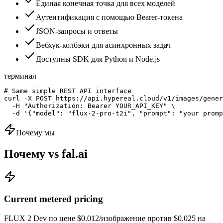
Единая конечная точка для всех моделей
Аутентификация с помощью Bearer-токена
JSON-запросы и ответы
Вебхук-колбэки для асинхронных задач
Доступны SDK для Python и Node.js
терминал
# Same simple REST API interface

curl -X POST https://api.hypereal.cloud/v1/images/gener
  -H "Authorization: Bearer YOUR_API_KEY" \

  -d '{"model": "flux-2-pro-t2i", "prompt": "your promp
Почему мы
Почему vs fal.ai
Current metered pricing
FLUX 2 Dev по цене $0.012/изображение против $0.025 на