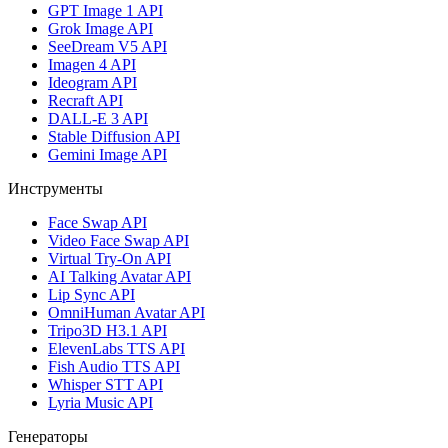
GPT Image 1 API
Grok Image API
SeeDream V5 API
Imagen 4 API
Ideogram API
Recraft API
DALL-E 3 API
Stable Diffusion API
Gemini Image API
Инструменты
Face Swap API
Video Face Swap API
Virtual Try-On API
AI Talking Avatar API
Lip Sync API
OmniHuman Avatar API
Tripo3D H3.1 API
ElevenLabs TTS API
Fish Audio TTS API
Whisper STT API
Lyria Music API
Генераторы