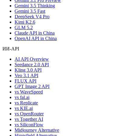
Gemini 3.1 Pro Preview
Gemini 3.5 Thinking
Gemini 3.5 Fast
DeepSeek V4 Pro
Kimi K2.6
GLM 5.2
Claude API in China
OpenAI API in China
ИИ-API
AI API Overview
Seedance 2.0 API
Kling 3.0 API
Veo 3.1 API
FLUX API
GPT Image 2 API
vs WaveSpeed
vs fal.ai
vs Replicate
vs KIE.ai
vs OpenRouter
vs Together AI
vs SiliconFlow
Midjourney Alternative
Higgsfield Alternative