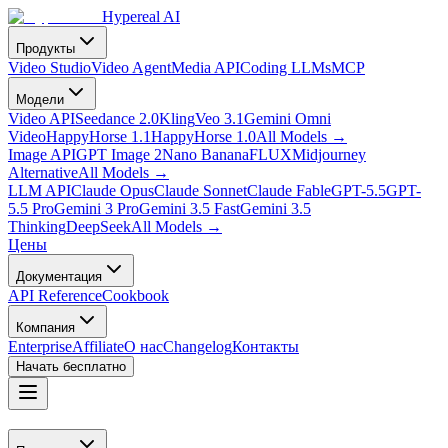
Hypereal AI
Продукты
Video Studio
Video Agent
Media API
Coding LLMs
MCP
Модели
Video API
Seedance 2.0
Kling
Veo 3.1
Gemini Omni
Video
HappyHorse 1.1
HappyHorse 1.0
All Models
→
Image API
GPT Image 2
Nano Banana
FLUX
Midjourney
Alternative
All Models
→
LLM API
Claude Opus
Claude Sonnet
Claude Fable
GPT-5.5
GPT-
5.5 Pro
Gemini 3 Pro
Gemini 3.5 Fast
Gemini 3.5
Thinking
DeepSeek
All Models
→
Цены
Документация
API Reference
Cookbook
Компания
Enterprise
Affiliate
О нас
Changelog
Контакты
Начать бесплатно