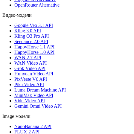
OpenRouter Alternative
Видео-модели
Google Veo 3.1 API
Kling 3.0 API
Kling O3 Pro API
Seedance 2.0 API
HappyHorse 1.1 API
HappyHorse 1.0 API
WAN 2.7 API
WAN Video API
Grok Video API
Hunyuan Video API
PixVerse V6 API
Pika Video API
Luma Dream Machine API
MiniMax Video API
Vidu Video API
Gemini Omni Video API
Image-модели
NanoBanana 2 API
FLUX 2 API