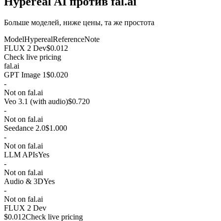
Hypereal AI против fal.ai
Больше моделей, ниже цены, та же простота
Model
Hypereal
Reference
Note
FLUX 2 Dev
$0.012
Check live pricing
fal.ai
GPT Image 1
$0.020
-
Not on fal.ai
Veo 3.1 (with audio)
$0.720
-
Not on fal.ai
Seedance 2.0
$1.000
-
Not on fal.ai
LLM APIs
Yes
-
Not on fal.ai
Audio & 3D
Yes
-
Not on fal.ai
FLUX 2 Dev
$0.012
Check live pricing