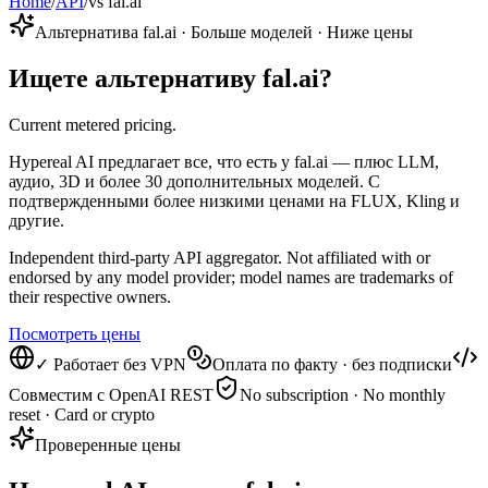
Home
/
API
/
vs fal.ai
Альтернатива fal.ai · Больше моделей · Ниже цены
Ищете альтернативу fal.ai?
Current metered pricing.
Hypereal AI предлагает все, что есть у fal.ai — плюс LLM,
аудио, 3D и более 30 дополнительных моделей. С
подтвержденными более низкими ценами на FLUX, Kling и
другие.
Independent third-party API aggregator. Not affiliated with or
endorsed by any model provider; model names are trademarks of
their respective owners.
Посмотреть цены
✓ Работает без VPN
Оплата по факту · без подписки
Совместим с OpenAI REST
No subscription · No monthly
reset · Card or crypto
Проверенные цены