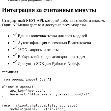
Интеграция за считанные минуты
Стандартный REST API, который работает с любым языком.
Один API-ключ дает вам доступ ко всем моделям.
Единая конечная точка для всех моделей
Аутентификация с помощью Bearer-токена
JSON-запросы и ответы
Вебхук-колбэки для асинхронных задач
Доступны SDK для Python и Node.js
терминал
from openai import OpenAI

client = OpenAI(

    api_key="hyp-...",

    base_url="https://api.hypereal.cloud/v1",

)

resp = client.chat.completions.create(

    model="gemini-3.5-thinking",
