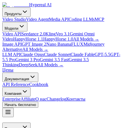
Hypereal AI
Продукты
Video Studio
Video Agent
Media API
Coding LLMs
MCP
Модели
Video API
Seedance 2.0
Kling
Veo 3.1
Gemini Omni
Video
HappyHorse 1.1
HappyHorse 1.0
All Models
→
Image API
GPT Image 2
Nano Banana
FLUX
Midjourney
Alternative
All Models
→
LLM API
Claude Opus
Claude Sonnet
Claude Fable
GPT-5.5
GPT-
5.5 Pro
Gemini 3 Pro
Gemini 3.5 Fast
Gemini 3.5
Thinking
DeepSeek
All Models
→
Цены
Документация
API Reference
Cookbook
Компания
Enterprise
Affiliate
О нас
Changelog
Контакты
Начать бесплатно