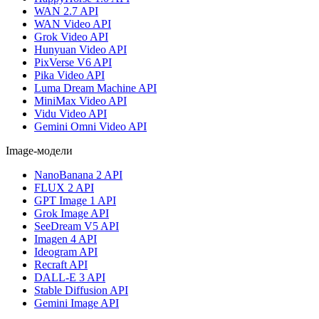
WAN 2.7 API
WAN Video API
Grok Video API
Hunyuan Video API
PixVerse V6 API
Pika Video API
Luma Dream Machine API
MiniMax Video API
Vidu Video API
Gemini Omni Video API
Image-модели
NanoBanana 2 API
FLUX 2 API
GPT Image 1 API
Grok Image API
SeeDream V5 API
Imagen 4 API
Ideogram API
Recraft API
DALL-E 3 API
Stable Diffusion API
Gemini Image API