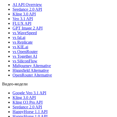
AI API Overview
Seedance 2.0 API
Kling 3.0 API
Veo 3.1 API
FLUX API
GPT Image 2 API
vs WaveSpeed
vs fal.ai
vs Replicate
vs KIE.ai
vs OpenRouter
vs Together AI
vs SiliconFlow
Midjourney Alternative
Higgsfield Alternative
OpenRouter Alternative
Видео-модели
Google Veo 3.1 API
Kling 3.0 API
Kling O3 Pro API
Seedance 2.0 API
HappyHorse 1.1 API
HappyHorse 1.0 API