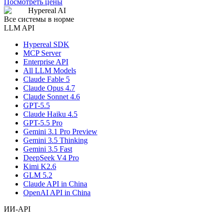
Посмотреть цены
Hypereal AI
Все системы в норме
LLM API
Hypereal SDK
MCP Server
Enterprise API
All LLM Models
Claude Fable 5
Claude Opus 4.7
Claude Sonnet 4.6
GPT-5.5
Claude Haiku 4.5
GPT-5.5 Pro
Gemini 3.1 Pro Preview
Gemini 3.5 Thinking
Gemini 3.5 Fast
DeepSeek V4 Pro
Kimi K2.6
GLM 5.2
Claude API in China
OpenAI API in China
ИИ-API