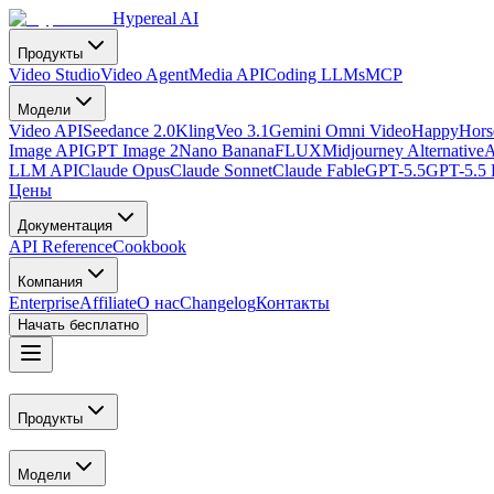
Hypereal AI
Продукты
Video Studio
Video Agent
Media API
Coding LLMs
MCP
Модели
Video API
Seedance 2.0
Kling
Veo 3.1
Gemini Omni Video
HappyHorse
Image API
GPT Image 2
Nano Banana
FLUX
Midjourney Alternative
A
LLM API
Claude Opus
Claude Sonnet
Claude Fable
GPT-5.5
GPT-5.5 
Цены
Документация
API Reference
Cookbook
Компания
Enterprise
Affiliate
О нас
Changelog
Контакты
Начать бесплатно
Продукты
Модели