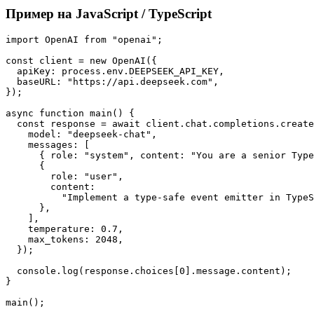
Пример на JavaScript / TypeScript
import OpenAI from "openai";

const client = new OpenAI({

  apiKey: process.env.DEEPSEEK_API_KEY,

  baseURL: "https://api.deepseek.com",

});

async function main() {

  const response = await client.chat.completions.create
    model: "deepseek-chat",

    messages: [

      { role: "system", content: "You are a senior Type
      {

        role: "user",

        content:

          "Implement a type-safe event emitter in TypeS
      },

    ],

    temperature: 0.7,

    max_tokens: 2048,

  });

  console.log(response.choices[0].message.content);

}
