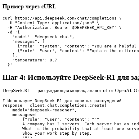
Пример через cURL
curl https://api.deepseek.com/chat/completions \

  -H "Content-Type: application/json" \

  -H "Authorization: Bearer $DEEPSEEK_API_KEY" \

  -d '{

    "model": "deepseek-chat",

    "messages": [

      {"role": "system", "content": "You are a helpful 
      {"role": "user", "content": "Explain the differen
    ],

    "temperature": 0.7

Шаг 4: Используйте DeepSeek-R1 для з
DeepSeek-R1 — рассуждающая модель, аналог o1 от OpenAI. Он
# Используем DeepSeek-R1 для сложных рассуждений

response = client.chat.completions.create(

    model="deepseek-reasoner",

    messages=[

        {"role": "user", "content": """

        A company has 3 servers. Each server has an ind
        What is the probability that at least one serve
        Show your work step by step.

        """}
