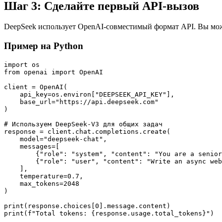
Шаг 3: Сделайте первый API-вызов
DeepSeek использует OpenAI-совместимый формат API. Вы може
Пример на Python
import os

from openai import OpenAI

client = OpenAI(

    api_key=os.environ["DEEPSEEK_API_KEY"],

    base_url="https://api.deepseek.com"

)

# Используем DeepSeek-V3 для общих задач

response = client.chat.completions.create(

    model="deepseek-chat",

    messages=[

        {"role": "system", "content": "You are a senior
        {"role": "user", "content": "Write an async web
    ],

    temperature=0.7,

    max_tokens=2048

)

print(response.choices[0].message.content)
