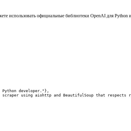
те использовать официальные библиотеки OpenAI для Python или
 Python developer."},

 scraper using aiohttp and BeautifulSoup that respects r