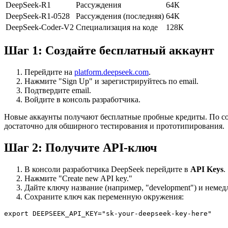
DeepSeek-R1
Рассуждения
64К
DeepSeek-R1-0528
Рассуждения (последняя)
64К
DeepSeek-Coder-V2
Специализация на коде
128К
Шаг 1: Создайте бесплатный аккаунт
Перейдите на
platform.deepseek.com
.
Нажмите "Sign Up" и зарегистрируйтесь по email.
Подтвердите email.
Войдите в консоль разработчика.
Новые аккаунты получают бесплатные пробные кредиты. По со
достаточно для обширного тестирования и прототипирования.
Шаг 2: Получите API-ключ
В консоли разработчика DeepSeek перейдите в
API Keys
.
Нажмите "Create new API key."
Дайте ключу название (например, "development") и немед
Сохраните ключ как переменную окружения: