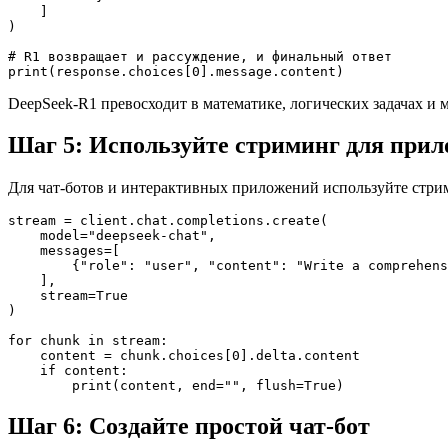
    ]

)

# R1 возвращает и рассуждение, и финальный ответ

DeepSeek-R1 превосходит в математике, логических задачах и м
Шаг 5: Используйте стриминг для прил
Для чат-ботов и интерактивных приложений используйте стрим
stream = client.chat.completions.create(

    model="deepseek-chat",

    messages=[

        {"role": "user", "content": "Write a comprehens
    ],

    stream=True

)

for chunk in stream:

    content = chunk.choices[0].delta.content

    if content:

Шаг 6: Создайте простой чат-бот