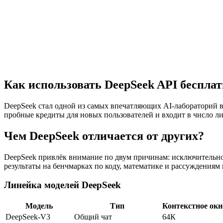
Получить бесплатный API-ключ
Посмотреть документа
Как использовать DeepSeek API бесплатн
DeepSeek стал одной из самых впечатляющих AI-лабораторий в
пробные кредиты для новых пользователей и входит в число ли
Чем DeepSeek отличается от других?
DeepSeek привлёк внимание по двум причинам: исключительно
результаты на бенчмарках по коду, математике и рассуждениям 
Линейка моделей DeepSeek
Модель
Тип
Контекстное окн
DeepSeek-V3
Общий чат
64К