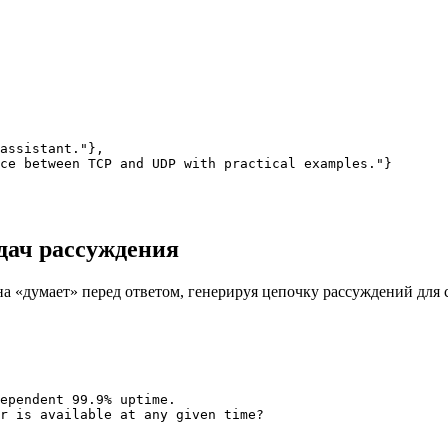
assistant."},

ce between TCP and UDP with practical examples."}

адач рассуждения
а «думает» перед ответом, генерируя цепочку рассуждений для 
ependent 99.9% uptime.

r is available at any given time?
