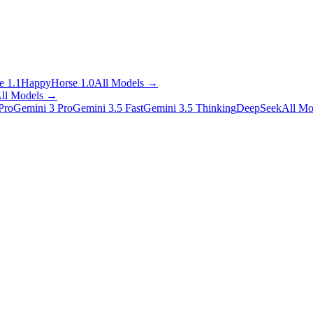
 1.1
HappyHorse 1.0
All Models
→
ll Models
→
Pro
Gemini 3 Pro
Gemini 3.5 Fast
Gemini 3.5 Thinking
DeepSeek
All Mo