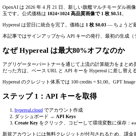
OpenAI は 2026 年 4 月 21 日、新しい旗艦マルチモーダル
玉です。公式価格は
1024×1024 高品質画像で 1 枚 $0.51
。
Hypereal は翌日に統合を完了。価格は
1 枚 $0.03
— ちょうど
本記事ではサインアップから API キーの発行、最初の生成
なぜ Hypereal は最大80%オフなのか
アグリゲーターパートナーを通じて上流の計算能力をまとめ買
だった方は、ベース URL と API キーを Hypereal に
Hypereal のクレジット体系では 100 credits = $1.00。GPT Image
ステップ 1：API キーを取得
hypereal.cloud
でアカウント作成
ダッシュボード →
API Keys
Create Key
をクリック、コピーして環境変数に保存：
e
新規アカウントには無料クレジットが付与されるため、課金