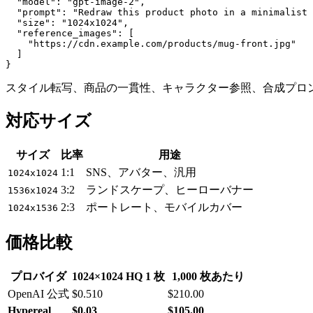
  "model": "gpt-image-2",

  "prompt": "Redraw this product photo in a minimalist 
  "size": "1024x1024",

  "reference_images": [

    "https://cdn.example.com/products/mug-front.jpg"

  ]

スタイル転写、商品の一貫性、キャラクター参照、合成プロ
対応サイズ
サイズ
比率
用途
1:1
SNS、アバター、汎用
1024x1024
3:2
ランドスケープ、ヒーローバナー
1536x1024
2:3
ポートレート、モバイルカバー
1024x1536
価格比較
プロバイダ
1024×1024 HQ 1 枚
1,000 枚あたり
OpenAI 公式
$0.510
$210.00
Hypereal
$0.03
$105.00