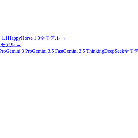
 1.1
HappyHorse 1.0
全モデル
→
全モデル
→
Pro
Gemini 3 Pro
Gemini 3.5 Fast
Gemini 3.5 Thinking
DeepSeek
全モ