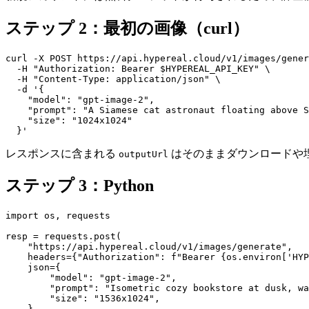
ステップ 2：最初の画像（curl）
curl -X POST https://api.hypereal.cloud/v1/images/gener
  -H "Authorization: Bearer $HYPEREAL_API_KEY" \

  -H "Content-Type: application/json" \

  -d '{

    "model": "gpt-image-2",

    "prompt": "A Siamese cat astronaut floating above S
    "size": "1024x1024"

レスポンスに含まれる
はそのままダウンロードや
outputUrl
ステップ 3：Python
import os, requests

resp = requests.post(

    "https://api.hypereal.cloud/v1/images/generate",

    headers={"Authorization": f"Bearer {os.environ['HYP
    json={

        "model": "gpt-image-2",

        "prompt": "Isometric cozy bookstore at dusk, wa
        "size": "1536x1024",

    },
