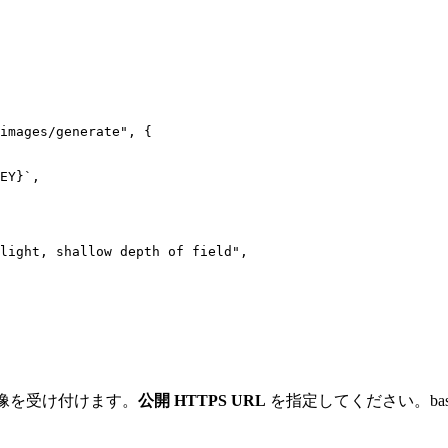
images/generate", {

EY}`,

light, shallow depth of field",

像を受け付けます。
公開 HTTPS URL
を指定してください。bas