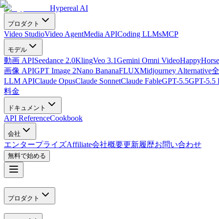
Hypereal AI
プロダクト
Video Studio
Video Agent
Media API
Coding LLMs
MCP
モデル
動画 API
Seedance 2.0
Kling
Veo 3.1
Gemini Omni Video
HappyHorse
画像 API
GPT Image 2
Nano Banana
FLUX
Midjourney Alternative
LLM API
Claude Opus
Claude Sonnet
Claude Fable
GPT-5.5
GPT-5.5 
料金
ドキュメント
API Reference
Cookbook
会社
エンタープライズ
Affiliate
会社概要
更新履歴
お問い合わせ
無料で始める
プロダクト