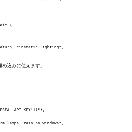
ate \

aturn, cinematic lighting",

埋め込みに使えます。
EREAL_API_KEY']}"},

rm lamps, rain on windows",
