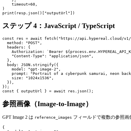
    timeout=60,

)

ステップ 4：JavaScript / TypeScript
const res = await fetch("https://api.hypereal.cloud/v1/
  method: "POST",

  headers: {

    Authorization: `Bearer ${process.env.HYPEREAL_API_K
    "Content-Type": "application/json",

  },

  body: JSON.stringify({

    model: "gpt-image-2",

    prompt: "Portrait of a cyberpunk samurai, neon back
    size: "1024x1536",

  }),

});

参照画像（Image-to-Image）
GPT Image 2 は
フィールドで複数の参照画
reference_images
{
