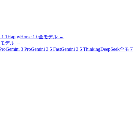
 1.1
HappyHorse 1.0
全モデル
→
全モデル
→
Pro
Gemini 3 Pro
Gemini 3.5 Fast
Gemini 3.5 Thinking
DeepSeek
全モ