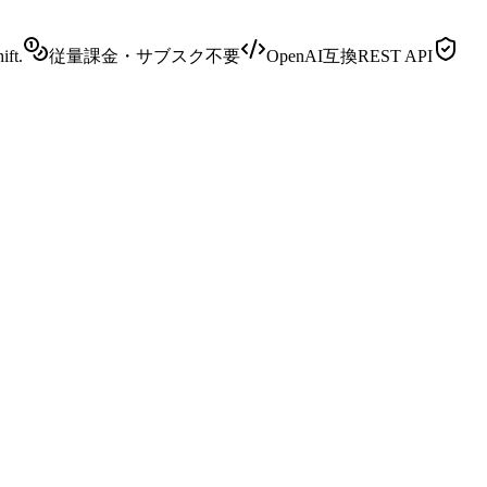
ift.
従量課金・サブスク不要
OpenAI互換REST API