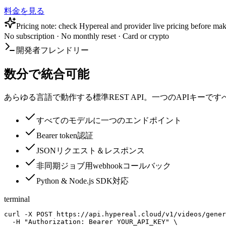
料金を見る
Pricing note: check Hypereal and provider live pricing before mak
No subscription · No monthly reset · Card or crypto
開発者フレンドリー
数分で統合可能
あらゆる言語で動作する標準REST API。一つのAPIキー
すべてのモデルに一つのエンドポイント
Bearer token認証
JSONリクエスト＆レスポンス
非同期ジョブ用webhookコールバック
Python & Node.js SDK対応
terminal
curl -X POST https://api.hypereal.cloud/v1/videos/gener
  -H "Authorization: Bearer YOUR_API_KEY" \
