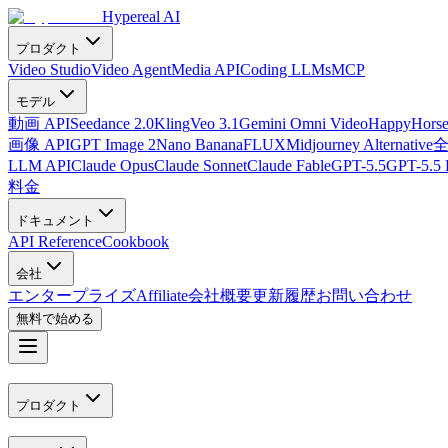
Hypereal AI
プロダクト
Video Studio
Video Agent
Media API
Coding LLMs
MCP
モデル
動画 API
Seedance 2.0
Kling
Veo 3.1
Gemini Omni Video
HappyHorse
画像 API
GPT Image 2
Nano Banana
FLUX
Midjourney Alternative
LLM API
Claude Opus
Claude Sonnet
Claude Fable
GPT-5.5
GPT-5.5 
料金
ドキュメント
API Reference
Cookbook
会社
エンタープライズ
Affiliate
会社概要
更新履歴
お問い合わせ
無料で始める
プロダクト