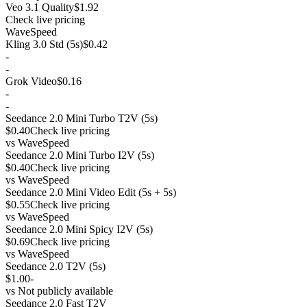
Veo 3.1 Quality
$1.92
Check live pricing
WaveSpeed
Kling 3.0 Std (5s)
$0.42
-
-
Grok Video
$0.16
-
-
Seedance 2.0 Mini Turbo T2V (5s)
$0.40
Check live pricing
vs
WaveSpeed
Seedance 2.0 Mini Turbo I2V (5s)
$0.40
Check live pricing
vs
WaveSpeed
Seedance 2.0 Mini Video Edit (5s + 5s)
$0.55
Check live pricing
vs
WaveSpeed
Seedance 2.0 Mini Spicy I2V (5s)
$0.69
Check live pricing
vs
WaveSpeed
Seedance 2.0 T2V (5s)
$1.00
-
vs
Not publicly available
Seedance 2.0 Fast T2V