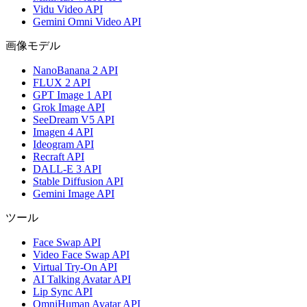
Vidu Video API
Gemini Omni Video API
画像モデル
NanoBanana 2 API
FLUX 2 API
GPT Image 1 API
Grok Image API
SeeDream V5 API
Imagen 4 API
Ideogram API
Recraft API
DALL-E 3 API
Stable Diffusion API
Gemini Image API
ツール
Face Swap API
Video Face Swap API
Virtual Try-On API
AI Talking Avatar API
Lip Sync API
OmniHuman Avatar API