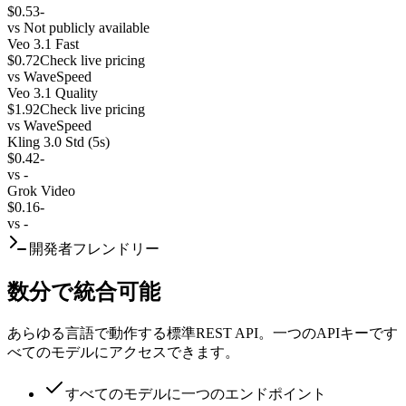
$0.53
-
vs
Not publicly available
Veo 3.1 Fast
$0.72
Check live pricing
vs
WaveSpeed
Veo 3.1 Quality
$1.92
Check live pricing
vs
WaveSpeed
Kling 3.0 Std (5s)
$0.42
-
vs
-
Grok Video
$0.16
-
vs
-
開発者フレンドリー
数分で統合可能
あらゆる言語で動作する標準REST API。一つのAPIキーです
べてのモデルにアクセスできます。
すべてのモデルに一つのエンドポイント