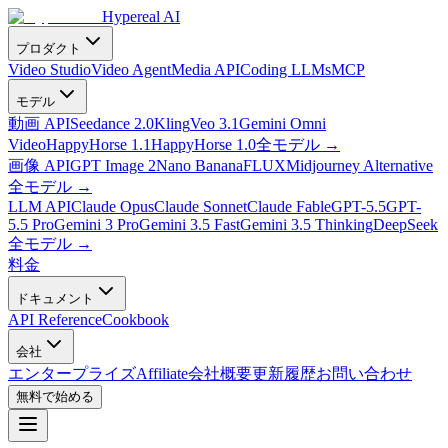
Hypereal AI
プロダクト
Video Studio
Video Agent
Media API
Coding LLMs
MCP
モデル
動画 API
Seedance 2.0
Kling
Veo 3.1
Gemini Omni
Video
HappyHorse 1.1
HappyHorse 1.0
全モデル
→
画像 API
GPT Image 2
Nano Banana
FLUX
Midjourney Alternative
全モデル
→
LLM API
Claude Opus
Claude Sonnet
Claude Fable
GPT-5.5
GPT-
5.5 Pro
Gemini 3 Pro
Gemini 3.5 Fast
Gemini 3.5 Thinking
DeepSeek
全モデル
→
料金
ドキュメント
API Reference
Cookbook
会社
エンタープライズ
Affiliate
会社概要
更新履歴
お問い合わせ
無料で始める