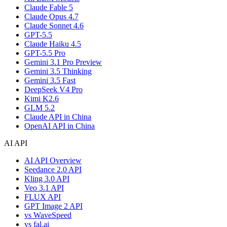
Claude Fable 5
Claude Opus 4.7
Claude Sonnet 4.6
GPT-5.5
Claude Haiku 4.5
GPT-5.5 Pro
Gemini 3.1 Pro Preview
Gemini 3.5 Thinking
Gemini 3.5 Fast
DeepSeek V4 Pro
Kimi K2.6
GLM 5.2
Claude API in China
OpenAI API in China
AI API
AI API Overview
Seedance 2.0 API
Kling 3.0 API
Veo 3.1 API
FLUX API
GPT Image 2 API
vs WaveSpeed
vs fal.ai