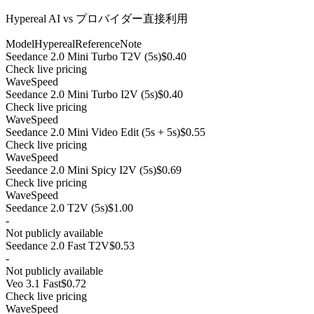
Hypereal AI vs プロバイダー直接利用
Model
Hypereal
Reference
Note
Seedance 2.0 Mini Turbo T2V (5s)
$0.40
Check live pricing
WaveSpeed
Seedance 2.0 Mini Turbo I2V (5s)
$0.40
Check live pricing
WaveSpeed
Seedance 2.0 Mini Video Edit (5s + 5s)
$0.55
Check live pricing
WaveSpeed
Seedance 2.0 Mini Spicy I2V (5s)
$0.69
Check live pricing
WaveSpeed
Seedance 2.0 T2V (5s)
$1.00
-
Not publicly available
Seedance 2.0 Fast T2V
$0.53
-
Not publicly available
Veo 3.1 Fast
$0.72
Check live pricing
WaveSpeed