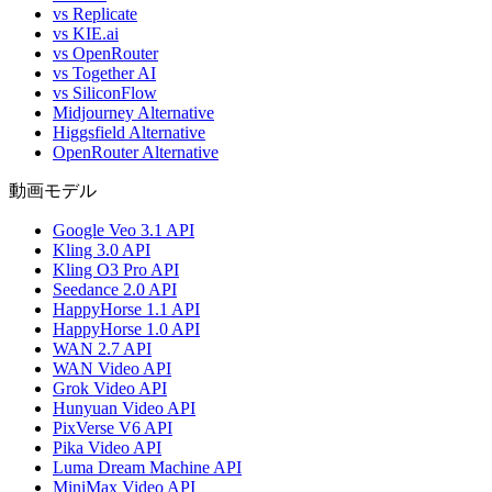
vs Replicate
vs KIE.ai
vs OpenRouter
vs Together AI
vs SiliconFlow
Midjourney Alternative
Higgsfield Alternative
OpenRouter Alternative
動画モデル
Google Veo 3.1 API
Kling 3.0 API
Kling O3 Pro API
Seedance 2.0 API
HappyHorse 1.1 API
HappyHorse 1.0 API
WAN 2.7 API
WAN Video API
Grok Video API
Hunyuan Video API
PixVerse V6 API
Pika Video API
Luma Dream Machine API
MiniMax Video API