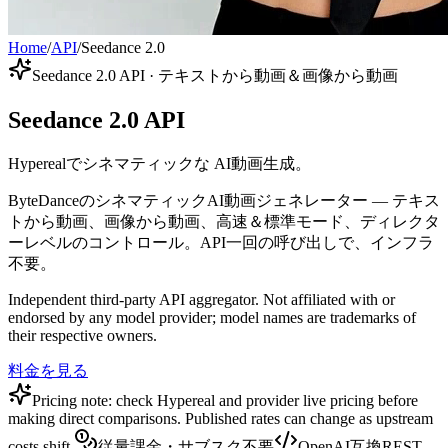
Home
/
API
/
Seedance 2.0
Seedance 2.0 API · テキストから動画＆画像から動画
Seedance 2.0 API
Hyperealでシネマティックな AI動画生成。
ByteDanceのシネマティックAI動画ジェネレーター — テキス
トから動画、画像から動画、高速＆標準モード、ディレクタ
ーレベルのコントロール。API一回の呼び出しで、インフラ
不要。
Independent third-party API aggregator. Not affiliated with or
endorsed by any model provider; model names are trademarks of
their respective owners.
料金を見る
Pricing note: check Hypereal and provider live pricing before
making direct comparisons. Published rates can change as upstream
costs shift.
従量課金・サブスク不要
OpenAI互換REST