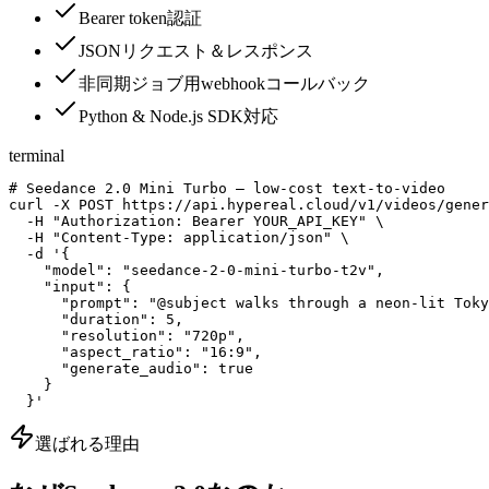
Bearer token認証
JSONリクエスト＆レスポンス
非同期ジョブ用webhookコールバック
Python & Node.js SDK対応
terminal
# Seedance 2.0 Mini Turbo — low-cost text-to-video

curl -X POST https://api.hypereal.cloud/v1/videos/gener
  -H "Authorization: Bearer YOUR_API_KEY" \

  -H "Content-Type: application/json" \

  -d '{

    "model": "seedance-2-0-mini-turbo-t2v",

    "input": {

      "prompt": "@subject walks through a neon-lit Toky
      "duration": 5,

      "resolution": "720p",

      "aspect_ratio": "16:9",

      "generate_audio": true

    }

  }'
選ばれる理由