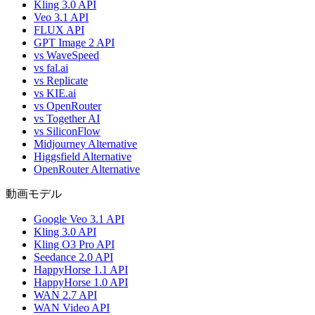
Kling 3.0 API
Veo 3.1 API
FLUX API
GPT Image 2 API
vs WaveSpeed
vs fal.ai
vs Replicate
vs KIE.ai
vs OpenRouter
vs Together AI
vs SiliconFlow
Midjourney Alternative
Higgsfield Alternative
OpenRouter Alternative
動画モデル
Google Veo 3.1 API
Kling 3.0 API
Kling O3 Pro API
Seedance 2.0 API
HappyHorse 1.1 API
HappyHorse 1.0 API
WAN 2.7 API
WAN Video API