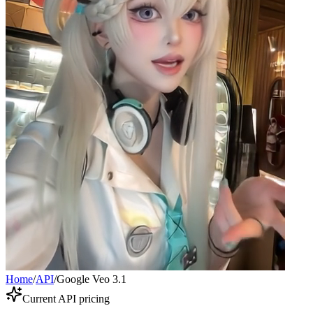
Home
/
API
/
Google Veo 3.1
Current API pricing