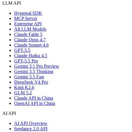
LLM API
Hypereal SDK
MCP Server
Enterprise API
All LLM Models
Claude Fable 5
Claude Opus 4.7
Claude Sonnet 4.6
GPT-5.5
Claude Haiku 4.5
GPT-5.5 Pro
Gemini 3.1 Pro Preview
Gemini 3.5 Thinking
Gemini 3.5 Fast
DeepSeek V4 Pro
Kimi K2.6
GLM 5.2
Claude API in China
OpenAI API in China
AI API
AI API Overview
Seedance 2.0 API