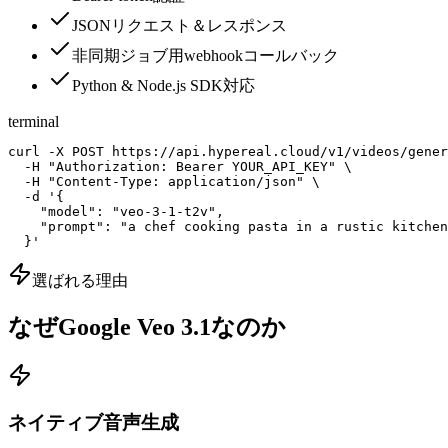
JSONリクエスト＆レスポンス
非同期ジョブ用webhookコールバック
Python & Node.js SDK対応
terminal
curl -X POST https://api.hypereal.cloud/v1/videos/gener
  -H "Authorization: Bearer YOUR_API_KEY" \

  -H "Content-Type: application/json" \

  -d '{

    "model": "veo-3-1-t2v",

    "prompt": "a chef cooking pasta in a rustic kitchen
  }'
選ばれる理由
なぜGoogle Veo 3.1なのか
ネイティブ音声生成