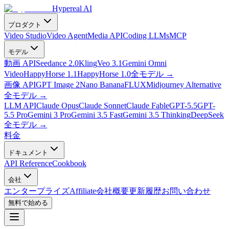
Hypereal AI
プロダクト
Video Studio
Video Agent
Media API
Coding LLMs
MCP
モデル
動画 API
Seedance 2.0
Kling
Veo 3.1
Gemini Omni
Video
HappyHorse 1.1
HappyHorse 1.0
全モデル
→
画像 API
GPT Image 2
Nano Banana
FLUX
Midjourney Alternative
全モデル
→
LLM API
Claude Opus
Claude Sonnet
Claude Fable
GPT-5.5
GPT-
5.5 Pro
Gemini 3 Pro
Gemini 3.5 Fast
Gemini 3.5 Thinking
DeepSeek
全モデル
→
料金
ドキュメント
API Reference
Cookbook
会社
エンタープライズ
Affiliate
会社概要
更新履歴
お問い合わせ
無料で始める