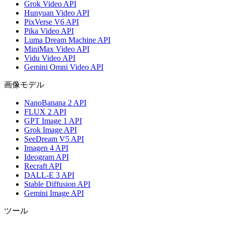
Grok Video API
Hunyuan Video API
PixVerse V6 API
Pika Video API
Luma Dream Machine API
MiniMax Video API
Vidu Video API
Gemini Omni Video API
画像モデル
NanoBanana 2 API
FLUX 2 API
GPT Image 1 API
Grok Image API
SeeDream V5 API
Imagen 4 API
Ideogram API
Recraft API
DALL-E 3 API
Stable Diffusion API
Gemini Image API
ツール