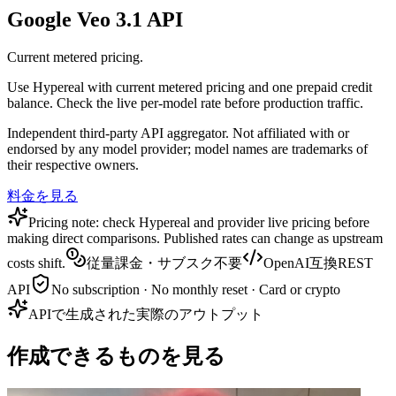
Google Veo 3.1 API
Current metered pricing.
Use Hypereal with current metered pricing and one prepaid credit
balance. Check the live per-model rate before production traffic.
Independent third-party API aggregator. Not affiliated with or
endorsed by any model provider; model names are trademarks of
their respective owners.
料金を見る
Pricing note: check Hypereal and provider live pricing before
making direct comparisons. Published rates can change as upstream
costs shift.
従量課金・サブスク不要
OpenAI互換REST
API
No subscription · No monthly reset · Card or crypto
APIで生成された実際のアウトプット
作成できるものを見る