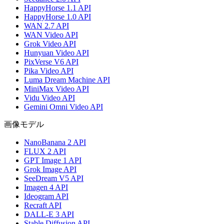
HappyHorse 1.1 API
HappyHorse 1.0 API
WAN 2.7 API
WAN Video API
Grok Video API
Hunyuan Video API
PixVerse V6 API
Pika Video API
Luma Dream Machine API
MiniMax Video API
Vidu Video API
Gemini Omni Video API
画像モデル
NanoBanana 2 API
FLUX 2 API
GPT Image 1 API
Grok Image API
SeeDream V5 API
Imagen 4 API
Ideogram API
Recraft API
DALL-E 3 API
Stable Diffusion API