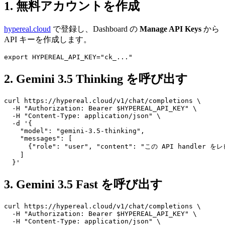
1. 無料アカウントを作成
hypereal.cloud
で登録し、Dashboard の
Manage API Keys
から
API キーを作成します。
2. Gemini 3.5 Thinking を呼び出す
curl https://hypereal.cloud/v1/chat/completions \

  -H "Authorization: Bearer $HYPEREAL_API_KEY" \

  -H "Content-Type: application/json" \

  -d '{

    "model": "gemini-3.5-thinking",

    "messages": [

      {"role": "user", "content": "この API han
    ]

3. Gemini 3.5 Fast を呼び出す
curl https://hypereal.cloud/v1/chat/completions \

  -H "Authorization: Bearer $HYPEREAL_API_KEY" \

  -H "Content-Type: application/json" \
