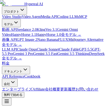
Hypereal AI
プロダクト
Video Studio
Video Agent
Media API
Coding LLMs
MCP
モデル
動画 API
Seedance 2.0
Kling
Veo 3.1
Gemini Omni
Video
HappyHorse 1.1
HappyHorse 1.0
全モデル
→
画像 API
GPT Image 2
Nano Banana
FLUX
Midjourney Alternative
全モデル
→
LLM API
Claude Opus
Claude Sonnet
Claude Fable
GPT-5.5
GPT-
5.5 Pro
Gemini 3 Pro
Gemini 3.5 Fast
Gemini 3.5 Thinking
DeepSeek
全モデル
→
料金
ドキュメント
API Reference
Cookbook
会社
エンタープライズ
Affiliate
会社概要
更新履歴
お問い合わせ
無料で始める