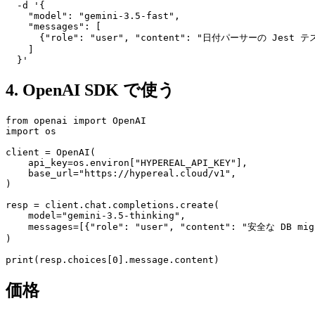
  -d '{

    "model": "gemini-3.5-fast",

    "messages": [

      {"role": "user", "content": "日付パーサーの Jes
    ]

4. OpenAI SDK で使う
from openai import OpenAI

import os

client = OpenAI(

    api_key=os.environ["HYPEREAL_API_KEY"],

    base_url="https://hypereal.cloud/v1",

)

resp = client.chat.completions.create(

    model="gemini-3.5-thinking",

    messages=[{"role": "user", "content": "安全な DB
)

価格