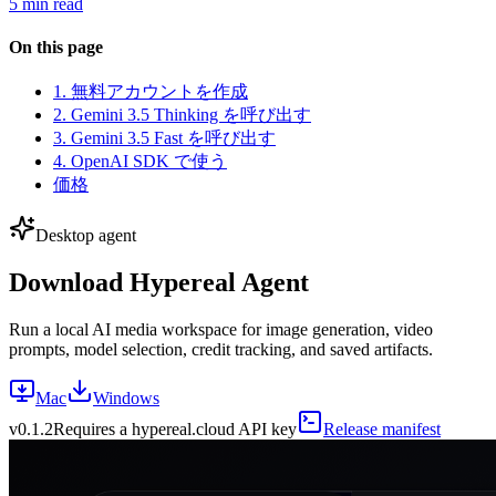
5 min read
On this page
1. 無料アカウントを作成
2. Gemini 3.5 Thinking を呼び出す
3. Gemini 3.5 Fast を呼び出す
4. OpenAI SDK で使う
価格
Desktop agent
Download Hypereal Agent
Run a local AI media workspace for image generation, video
prompts, model selection, credit tracking, and saved artifacts.
Mac
Windows
v
0.1.2
Requires a hypereal.cloud API key
Release manifest