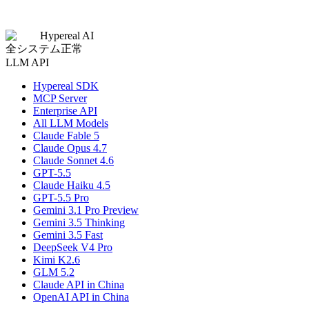
Hypereal AI
全システム正常
LLM API
Hypereal SDK
MCP Server
Enterprise API
All LLM Models
Claude Fable 5
Claude Opus 4.7
Claude Sonnet 4.6
GPT-5.5
Claude Haiku 4.5
GPT-5.5 Pro
Gemini 3.1 Pro Preview
Gemini 3.5 Thinking
Gemini 3.5 Fast
DeepSeek V4 Pro
Kimi K2.6
GLM 5.2
Claude API in China
OpenAI API in China