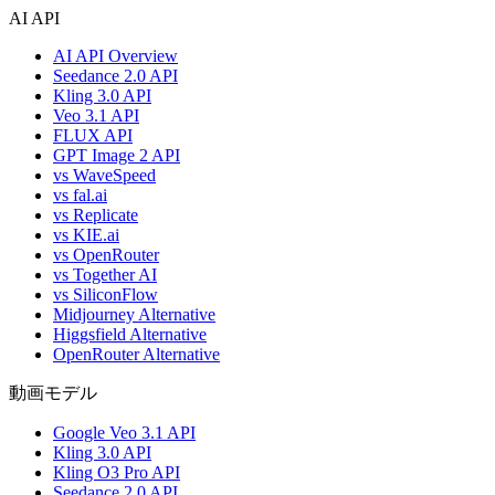
AI API
AI API Overview
Seedance 2.0 API
Kling 3.0 API
Veo 3.1 API
FLUX API
GPT Image 2 API
vs WaveSpeed
vs fal.ai
vs Replicate
vs KIE.ai
vs OpenRouter
vs Together AI
vs SiliconFlow
Midjourney Alternative
Higgsfield Alternative
OpenRouter Alternative
動画モデル
Google Veo 3.1 API
Kling 3.0 API
Kling O3 Pro API
Seedance 2.0 API