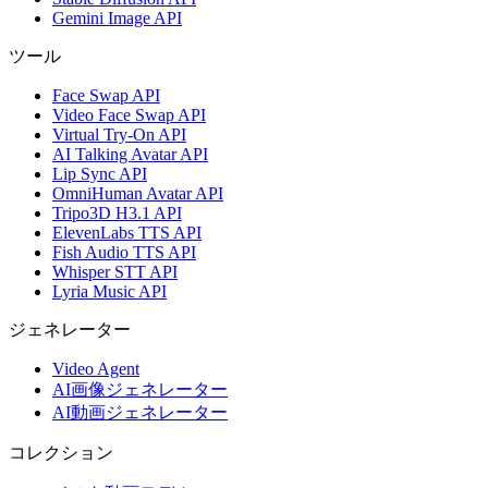
Gemini Image API
ツール
Face Swap API
Video Face Swap API
Virtual Try-On API
AI Talking Avatar API
Lip Sync API
OmniHuman Avatar API
Tripo3D H3.1 API
ElevenLabs TTS API
Fish Audio TTS API
Whisper STT API
Lyria Music API
ジェネレーター
Video Agent
AI画像ジェネレーター
AI動画ジェネレーター
コレクション