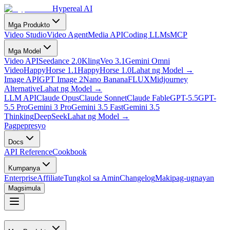
Hypereal AI
Mga Produkto
Video Studio
Video Agent
Media API
Coding LLMs
MCP
Mga Model
Video API
Seedance 2.0
Kling
Veo 3.1
Gemini Omni
Video
HappyHorse 1.1
HappyHorse 1.0
Lahat ng Model
→
Image API
GPT Image 2
Nano Banana
FLUX
Midjourney
Alternative
Lahat ng Model
→
LLM API
Claude Opus
Claude Sonnet
Claude Fable
GPT-5.5
GPT-
5.5 Pro
Gemini 3 Pro
Gemini 3.5 Fast
Gemini 3.5
Thinking
DeepSeek
Lahat ng Model
→
Pagpepresyo
Docs
API Reference
Cookbook
Kumpanya
Enterprise
Affiliate
Tungkol sa Amin
Changelog
Makipag-ugnayan
Magsimula