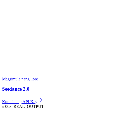
Coding LLMs
Claude, GPT, Gemini
Agent
Video Agent
Shot-by-shot na direksyon
New
MCP
Gumawa sa Claude Code
Magsimula nang libre
Seedance 2.0
Kumuha ng API Key
// 003: REAL_OUTPUT