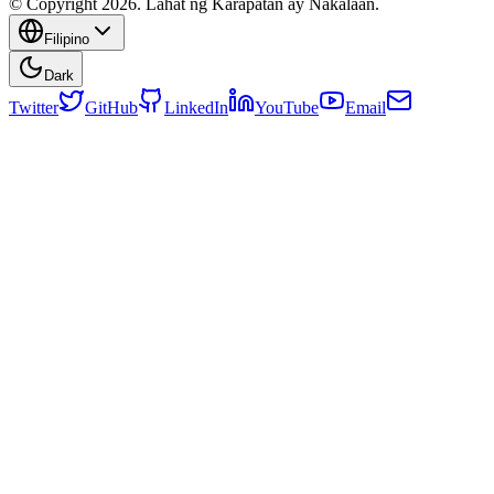
© Copyright 2026. Lahat ng Karapatan ay Nakalaan.
Filipino
Dark
Twitter
GitHub
LinkedIn
YouTube
Email