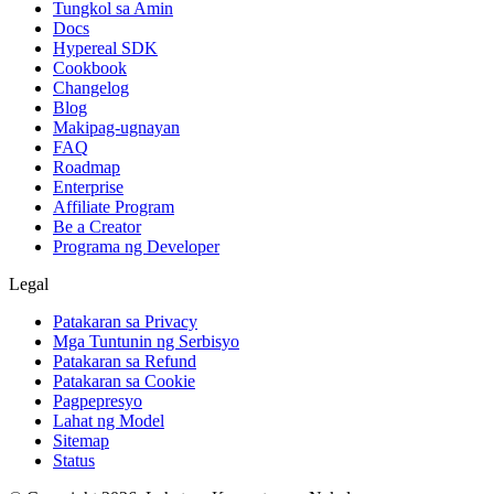
Tungkol sa Amin
Docs
Hypereal SDK
Cookbook
Changelog
Blog
Makipag-ugnayan
FAQ
Roadmap
Enterprise
Affiliate Program
Be a Creator
Programa ng Developer
Legal
Patakaran sa Privacy
Mga Tuntunin ng Serbisyo
Patakaran sa Refund
Patakaran sa Cookie
Pagpepresyo
Lahat ng Model
Sitemap
Status