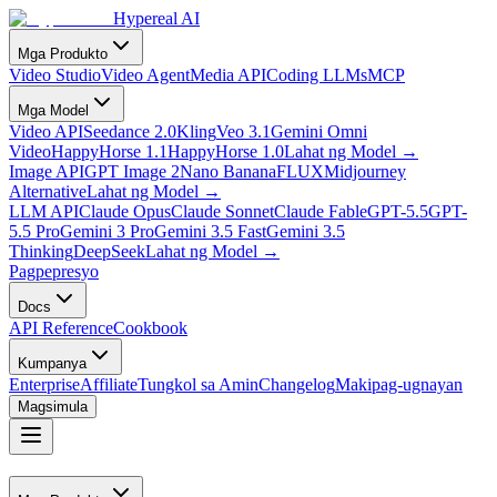
Hypereal AI
Mga Produkto
Video Studio
Video Agent
Media API
Coding LLMs
MCP
Mga Model
Video API
Seedance 2.0
Kling
Veo 3.1
Gemini Omni
Video
HappyHorse 1.1
HappyHorse 1.0
Lahat ng Model
→
Image API
GPT Image 2
Nano Banana
FLUX
Midjourney
Alternative
Lahat ng Model
→
LLM API
Claude Opus
Claude Sonnet
Claude Fable
GPT-5.5
GPT-
5.5 Pro
Gemini 3 Pro
Gemini 3.5 Fast
Gemini 3.5
Thinking
DeepSeek
Lahat ng Model
→
Pagpepresyo
Docs
API Reference
Cookbook
Kumpanya
Enterprise
Affiliate
Tungkol sa Amin
Changelog
Makipag-ugnayan
Magsimula