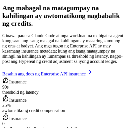
Ang mabagal na matagumpay na
kahilingan ay awtomatikong nagbabalik
ng credits.
Ginawa para sa Claude Code at mga workload na mabigat sa agent
kung saan ang isang matagal na kahilingan ay maaaring sumunog
ng oras at badyet. Ang mga tugon ng Enterprise API ay may
kasamang insurance metadata; kung ang isang matagumpay na
siningil na kahilingan ay lumampas sa threshold ng latency, nagpo-
post ang Hypereal ng credit adjustment sa iyong account ledger.
Basahin ang docs ng Enterprise API insurance
Insurance
90s
threshold ng latency
Insurance
25%
awtomatikong credit compensation
Insurance
0