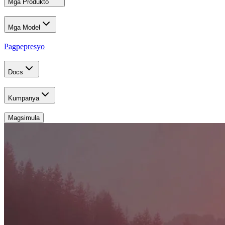
Mga Produkto
Mga Model
Pagpepresyo
Docs
Kumpanya
Magsimula