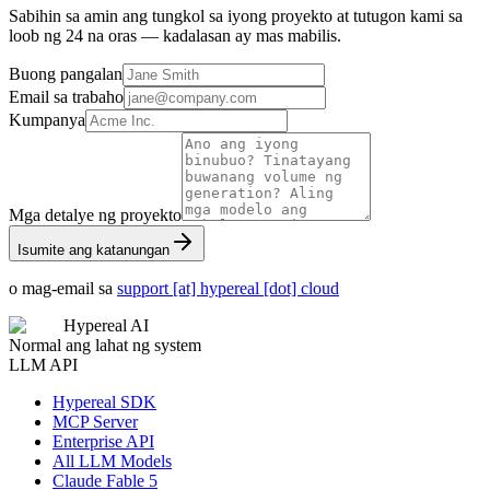
Sabihin sa amin ang tungkol sa iyong proyekto at tutugon kami sa
loob ng 24 na oras — kadalasan ay mas mabilis.
Buong pangalan
Email sa trabaho
Kumpanya
Mga detalye ng proyekto
Isumite ang katanungan
o mag-email sa
support [at] hypereal [dot] cloud
Hypereal AI
Normal ang lahat ng system
LLM API
Hypereal SDK
MCP Server
Enterprise API
All LLM Models
Claude Fable 5