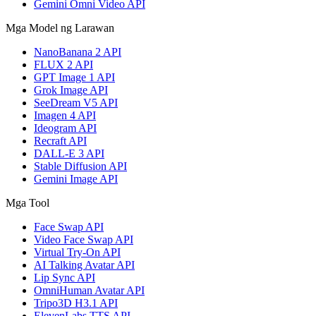
Gemini Omni Video API
Mga Model ng Larawan
NanoBanana 2 API
FLUX 2 API
GPT Image 1 API
Grok Image API
SeeDream V5 API
Imagen 4 API
Ideogram API
Recraft API
DALL-E 3 API
Stable Diffusion API
Gemini Image API
Mga Tool
Face Swap API
Video Face Swap API
Virtual Try-On API
AI Talking Avatar API
Lip Sync API
OmniHuman Avatar API
Tripo3D H3.1 API
ElevenLabs TTS API