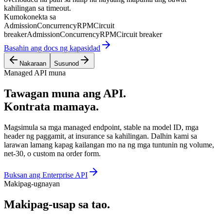
kahilingan sa timeout.
Kumokonekta sa
Admission
Concurrency
RPM
Circuit
breaker
Admission
Concurrency
RPM
Circuit breaker
Basahin ang docs ng kapasidad
Nakaraan
Susunod
Managed API muna
Tawagan muna ang API.
Kontrata mamaya.
Magsimula sa mga managed endpoint, stable na model ID, mga
header ng paggamit, at insurance sa kahilingan. Dalhin kami sa
larawan lamang kapag kailangan mo na ng mga tuntunin ng volume,
net-30, o custom na order form.
Buksan ang Enterprise API
Makipag-ugnayan
Makipag-usap sa tao.