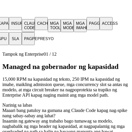
KAPASIDAD
INSURANCE
CLAUDE
CACHE
MGA
MGA
MGA
PAGGASTOS
ACCESS
CODE
TOOL
MODELO
IMAHE
GPU
SLA
PAGPEPRESYO
Tampok ng Enterprise
01
/
12
Managed na gobernador ng kapasidad
15,000 RPM na kapasidad ng teksto, 250 IPM na kapasidad ng
imahe, maikling admission queue, mga concurrency slot sa antas ng
modelo, at mga circuit breaker na nagpoprotekta sa trapiko ng
Enterprise API kapag naging mainit ang mga model path.
Narinig sa labas
Maaari bang patuloy na gumana ang Claude Code kapag nag-spike
nang sabay-sabay ang lahat?
Inaamin ng gateway ang trabaho bago tumawag sa modelo,
nagbabalik ng mga header ng kapasidad, at nagpapalamig ng mga
overloaded na path sa halip na hayaang mapunta ang bawat