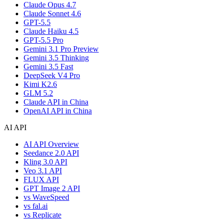
Claude Opus 4.7
Claude Sonnet 4.6
GPT-5.5
Claude Haiku 4.5
GPT-5.5 Pro
Gemini 3.1 Pro Preview
Gemini 3.5 Thinking
Gemini 3.5 Fast
DeepSeek V4 Pro
Kimi K2.6
GLM 5.2
Claude API in China
OpenAI API in China
AI API
AI API Overview
Seedance 2.0 API
Kling 3.0 API
Veo 3.1 API
FLUX API
GPT Image 2 API
vs WaveSpeed
vs fal.ai
vs Replicate