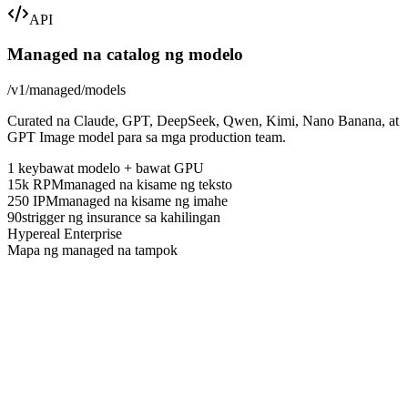
API
Managed na catalog ng modelo
/v1/managed/models
Curated na Claude, GPT, DeepSeek, Qwen, Kimi, Nano Banana, at
GPT Image model para sa mga production team.
1 key
bawat modelo + bawat GPU
15k RPM
managed na kisame ng teksto
250 IPM
managed na kisame ng imahe
90s
trigger ng insurance sa kahilingan
Hypereal Enterprise
Mapa ng managed na tampok