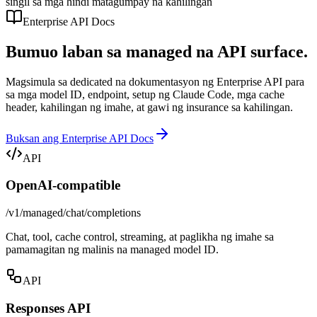
singil sa mga hindi matagumpay na kahilingan
Enterprise API Docs
Bumuo laban sa managed na API surface.
Magsimula sa dedicated na dokumentasyon ng Enterprise API para
sa mga model ID, endpoint, setup ng Claude Code, mga cache
header, kahilingan ng imahe, at gawi ng insurance sa kahilingan.
Buksan ang Enterprise API Docs
API
OpenAI-compatible
/v1/managed/chat/completions
Chat, tool, cache control, streaming, at paglikha ng imahe sa
pamamagitan ng malinis na managed model ID.
API
Responses API