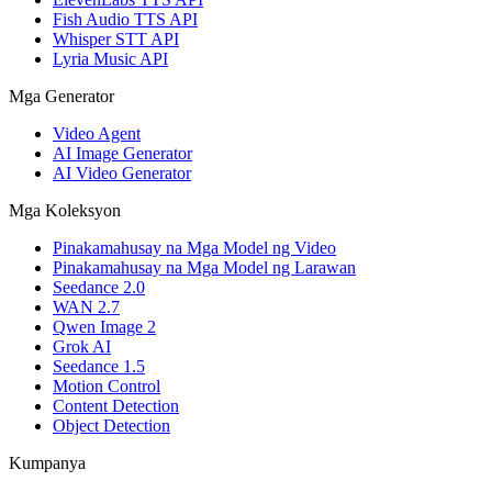
Fish Audio TTS API
Whisper STT API
Lyria Music API
Mga Generator
Video Agent
AI Image Generator
AI Video Generator
Mga Koleksyon
Pinakamahusay na Mga Model ng Video
Pinakamahusay na Mga Model ng Larawan
Seedance 2.0
WAN 2.7
Qwen Image 2
Grok AI
Seedance 1.5
Motion Control
Content Detection
Object Detection
Kumpanya