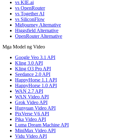
vs KIE.ai
vs OpenRouter
vs Together AI
vs SiliconFlow
Midjourney Alternative
Higgsfield Alternative
OpenRouter Alternative
Mga Model ng Video
Google Veo 3.1 API
Kling 3.0 API
Kling O3 Pro API
Seedance 2.0 API
HappyHorse 1.1 API
HappyHorse 1.0 API
WAN 2.7 API
WAN Video API
Grok Video API
Hunyuan Video API
PixVerse V6 API
Pika Video API
Luma Dream Machine API
MiniMax Video API
Vidu Video API