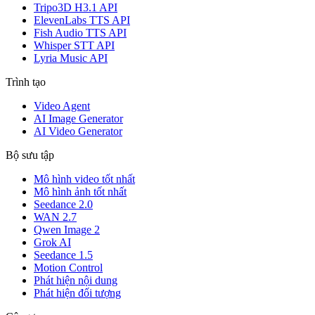
Tripo3D H3.1 API
ElevenLabs TTS API
Fish Audio TTS API
Whisper STT API
Lyria Music API
Trình tạo
Video Agent
AI Image Generator
AI Video Generator
Bộ sưu tập
Mô hình video tốt nhất
Mô hình ảnh tốt nhất
Seedance 2.0
WAN 2.7
Qwen Image 2
Grok AI
Seedance 1.5
Motion Control
Phát hiện nội dung
Phát hiện đối tượng