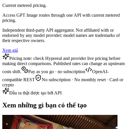
Current metered pricing.
Access GPT Image routes through one API with current metered
pricing.
Independent third-party API aggregator. Not affiliated with or
endorsed by any model provider; model names are trademarks of
their respective owners.
Xem giá
Pricing note: check Hypereal and provider live pricing before
making direct comparisons. Published rates can change as upstream
costs shift.
Pay as you go · no subscription
OpenAI-
compatible REST
No subscription · No monthly reset · Card or
crypto
Đầu ra thật được tạo bởi API
Xem những gì bạn có thể tạo