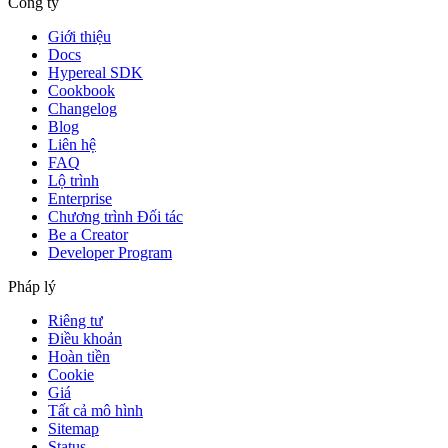
Công ty
Giới thiệu
Docs
Hypereal SDK
Cookbook
Changelog
Blog
Liên hệ
FAQ
Lộ trình
Enterprise
Chương trình Đối tác
Be a Creator
Developer Program
Pháp lý
Riêng tư
Điều khoản
Hoàn tiền
Cookie
Giá
Tất cả mô hình
Sitemap
Status