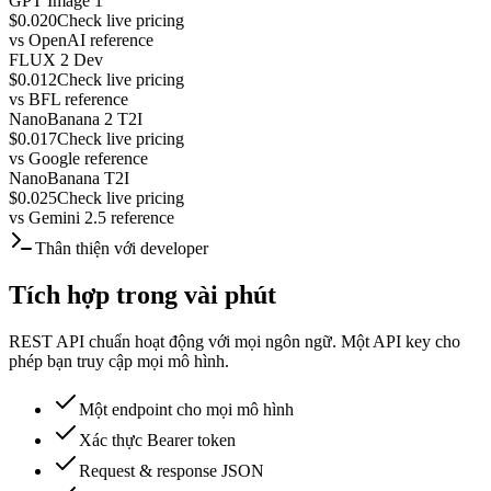
GPT Image 1
$0.020
Check live pricing
vs
OpenAI reference
FLUX 2 Dev
$0.012
Check live pricing
vs
BFL reference
NanoBanana 2 T2I
$0.017
Check live pricing
vs
Google reference
NanoBanana T2I
$0.025
Check live pricing
vs
Gemini 2.5 reference
Thân thiện với developer
Tích hợp trong vài phút
REST API chuẩn hoạt động với mọi ngôn ngữ. Một API key cho
phép bạn truy cập mọi mô hình.
Một endpoint cho mọi mô hình
Xác thực Bearer token
Request & response JSON