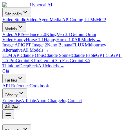
Hypereal AI
Sản phẩm
Video Studio
Video Agent
Media API
Coding LLMs
MCP
Models
Video API
Seedance 2.0
Kling
Veo 3.1
Gemini Omni
Video
HappyHorse 1.1
HappyHorse 1.0
All Models
→
Image API
GPT Image 2
Nano Banana
FLUX
Midjourney
Alternative
All Models
→
LLM API
Claude Opus
Claude Sonnet
Claude Fable
GPT-5.5
GPT-
5.5 Pro
Gemini 3 Pro
Gemini 3.5 Fast
Gemini 3.5
Thinking
DeepSeek
All Models
→
Giá
Tài liệu
API Reference
Cookbook
Công ty
Enterprise
Affiliate
About
Changelog
Contact
Bắt đầu