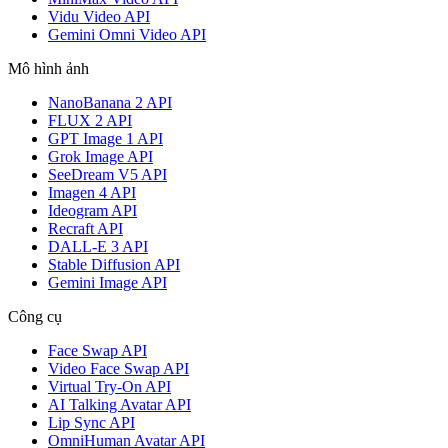
Vidu Video API
Gemini Omni Video API
Mô hình ảnh
NanoBanana 2 API
FLUX 2 API
GPT Image 1 API
Grok Image API
SeeDream V5 API
Imagen 4 API
Ideogram API
Recraft API
DALL-E 3 API
Stable Diffusion API
Gemini Image API
Công cụ
Face Swap API
Video Face Swap API
Virtual Try-On API
AI Talking Avatar API
Lip Sync API
OmniHuman Avatar API