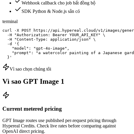
Webhook callback cho job bất đồng bộ
SDK Python & Node.js sẵn có
terminal
curl -X POST https://api.hypereal.cloud/v1/images/gener
  -H "Authorization: Bearer YOUR_API_KEY" \

  -H "Content-Type: application/json" \

  -d '{

    "model": "gpt-4o-image",

    "prompt": "a watercolor painting of a Japanese gard
  }'
Vì sao chọn chúng tôi
Vì sao GPT Image 1
Current metered pricing
GPT Image routes use published per-request pricing through
Hypereal Credits. Check live rates before comparing against
OpenAI direct pricing.