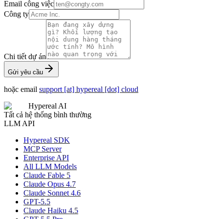
Email công việc
Công ty
Chi tiết dự án
Gửi yêu cầu
hoặc email
support [at] hypereal [dot] cloud
Hypereal AI
Tất cả hệ thống bình thường
LLM API
Hypereal SDK
MCP Server
Enterprise API
All LLM Models
Claude Fable 5
Claude Opus 4.7
Claude Sonnet 4.6
GPT-5.5
Claude Haiku 4.5