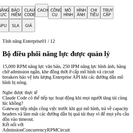
NĂNG
BẢO
CLAUDE
CACHE
CÔNG
MÔ
HÌNH
CHI
TRUY
LỰC
HIỂM
CODE
CỤ
HÌNH
ẢNH
TIÊU
CẬP
GPU
SLA
GIÁ
Tính năng Enterprise
01
/
12
Bộ điều phối năng lực được quản lý
15,000 RPM năng lực văn bản, 250 IPM năng lực hình ảnh, hàng
chờ admission ngắn, khe đồng thời ở cấp mô hình và circuit
breakers bảo vệ lưu lượng Enterprise API khi các đường dẫn mô
hình bị nóng.
Nghe được thực tế
Claude Code có thể tiếp tục hoạt động khi mọi người tăng tải cùng
lúc không?
Gateway tiếp nhận công việc trước khi gọi mô hình, trả về capacity
headers và làm mát các đường dẫn bị quá tải thay vì để mọi yêu cầu
dồn vào timeout.
Kết nối với
Admission
Concurrency
RPM
Circuit