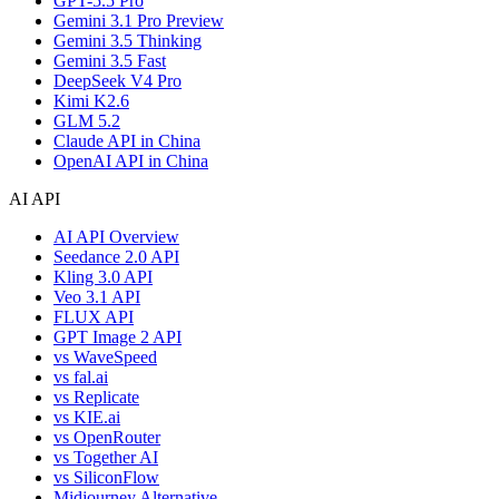
GPT-5.5 Pro
Gemini 3.1 Pro Preview
Gemini 3.5 Thinking
Gemini 3.5 Fast
DeepSeek V4 Pro
Kimi K2.6
GLM 5.2
Claude API in China
OpenAI API in China
AI API
AI API Overview
Seedance 2.0 API
Kling 3.0 API
Veo 3.1 API
FLUX API
GPT Image 2 API
vs WaveSpeed
vs fal.ai
vs Replicate
vs KIE.ai
vs OpenRouter
vs Together AI
vs SiliconFlow
Midjourney Alternative