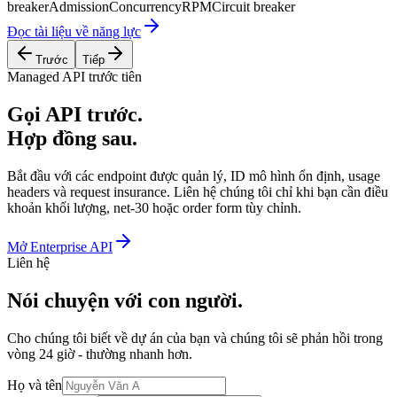
breaker
Admission
Concurrency
RPM
Circuit breaker
Đọc tài liệu về năng lực
Trước
Tiếp
Managed API trước tiên
Gọi API trước.
Hợp đồng sau.
Bắt đầu với các endpoint được quản lý, ID mô hình ổn định, usage
headers và request insurance. Liên hệ chúng tôi chỉ khi bạn cần điều
khoản khối lượng, net-30 hoặc order form tùy chỉnh.
Mở Enterprise API
Liên hệ
Nói chuyện với con người.
Cho chúng tôi biết về dự án của bạn và chúng tôi sẽ phản hồi trong
vòng 24 giờ - thường nhanh hơn.
Họ và tên