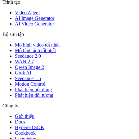
Trình tạo
Video Agent
AI Image Generator
AI Video Generator
Bộ sưu tập
Mô hình video tốt nhất
Mô hình ảnh tốt nhất
Seedance 2.0
WAN 2.7
Qwen Image 2
Grok AI
Seedance 1.5
Motion Control
Phát hiện nội dung
Phát hiện đối tượng
Công ty
Giới thiệu
Docs
Hypereal SDK
Cookbook
Changelog