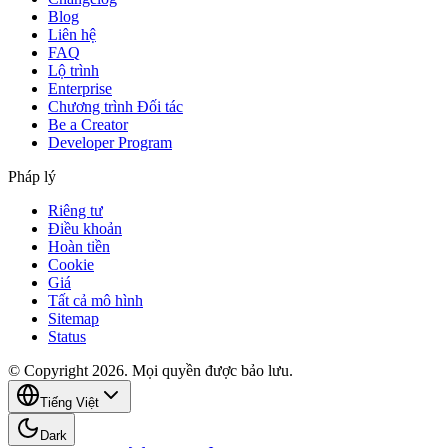
Blog
Liên hệ
FAQ
Lộ trình
Enterprise
Chương trình Đối tác
Be a Creator
Developer Program
Pháp lý
Riêng tư
Điều khoản
Hoàn tiền
Cookie
Giá
Tất cả mô hình
Sitemap
Status
© Copyright 2026. Mọi quyền được bảo lưu.
Tiếng Việt
Dark