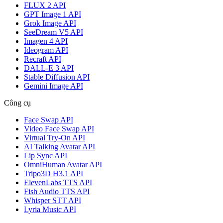
FLUX 2 API
GPT Image 1 API
Grok Image API
SeeDream V5 API
Imagen 4 API
Ideogram API
Recraft API
DALL-E 3 API
Stable Diffusion API
Gemini Image API
Công cụ
Face Swap API
Video Face Swap API
Virtual Try-On API
AI Talking Avatar API
Lip Sync API
OmniHuman Avatar API
Tripo3D H3.1 API
ElevenLabs TTS API
Fish Audio TTS API
Whisper STT API
Lyria Music API