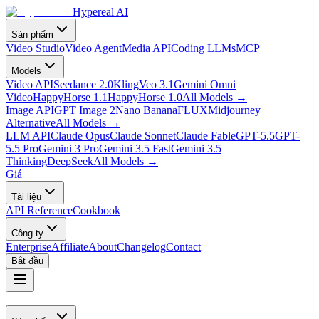
Hypereal AI
Sản phẩm
Video Studio
Video Agent
Media API
Coding LLMs
MCP
Models
Video API
Seedance 2.0
Kling
Veo 3.1
Gemini Omni
Video
HappyHorse 1.1
HappyHorse 1.0
All Models
→
Image API
GPT Image 2
Nano Banana
FLUX
Midjourney
Alternative
All Models
→
LLM API
Claude Opus
Claude Sonnet
Claude Fable
GPT-5.5
GPT-
5.5 Pro
Gemini 3 Pro
Gemini 3.5 Fast
Gemini 3.5
Thinking
DeepSeek
All Models
→
Giá
Tài liệu
API Reference
Cookbook
Công ty
Enterprise
Affiliate
About
Changelog
Contact
Bắt đầu