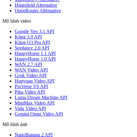
Higgsfield Alternative
OpenRouter Alternative
Mô hình video
Google Veo 3.1 API
Kling 3.0 API
Kling O3 Pro API
Seedance 2.0 API
HappyHorse 1.1 API
HappyHorse 1.0 API
WAN 2.7 API
WAN Video API
Grok Video API
Hunyuan Video API
PixVerse V6 API
Pika Video API
Luma Dream Machine API
MiniMax Video API
Vidu Video API
Gemini Omni Video API
Mô hình ảnh
NanoBanana 2 API