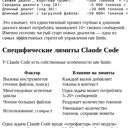
Свежий диалог, короткий промпт:      ~500 токенов  = ~1
Середина диалога (ход 10):            ~5 000 токенов = 
Длинный диалог (ход 30):              ~20 000 токенов =
Это означает, что единственный промпт глубоко в длинном
диалоге может потреблять эквивалент 10+ свежих сообщений.
Именно поэтому частый старт новых диалогов — одна из
самых эффективных стратегий управления rate limits.
Специфические лимиты Claude Code
У Claude Code есть собственные особенности rate limits:
Фактор
Влияние на лимиты
Вызовы инструментов
Каждый вызов добавляет
(чтение файлов, поиск)
токены в контекст
Многоходовые агентные
Одна задача может потреблять
циклы
5–20+ сообщений
Чтение больших файлов
Раздувает количество токенов
Уменьшает количество
Использование
/compact
токенов, сохраняя лимиты
Одна задача Claude Code вроде «отрефакторь этот модуль»