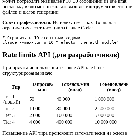
может потреблять эквивалент 10–30 сообщений из rate limit,
поскольку включает несколько вызовов инструментов, чтений
файлов и шагов генерации.
Совет профессионала:
Используйте
для
--max-turns
ограничения агентного цикла Claude Code:
# Ограничить 10 агентными ходами

Rate limits API (для разработчиков)
При прямом использовании Claude API rate limits
структурированы иначе:
Запросов/
Токенов/мин
Токенов/день
Тир
мин
(ввод)
(ввод)
Tier 1
50
40 000
1 000 000
(новый)
Tier 2
1 000
80 000
2 500 000
Tier 3
2 000
160 000
5 000 000
Tier 4
4 000
400 000
10 000 000
Повышение API-тира происходит автоматически на основе