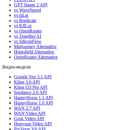
GPT Image 2 API
vs WaveSpeed
vs fal.ai
vs Replicate
vs KIE.ai
vs OpenRouter
vs Together AI
vs SiliconFlow
Midjourney Alternative
Higgsfield Alternative
OpenRouter Alternative
Видео-модели
Google Veo 3.1 API
Kling 3.0 API
Kling O3 Pro API
Seedance 2.0 API
HappyHorse 1.1 API
HappyHorse 1.0 API
WAN 2.7 API
WAN Video API
Grok Video API
Hunyuan Video API
PixVerse V6 API