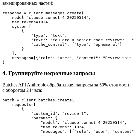
закэшированных частей:
response = client.messages.create(

    model="claude-sonnet-4-20250514",

    max_tokens=1024,

    system=[

        {

            "type": "text",

            "text": "You are a senior code reviewer..."
            "cache_control": {"type": "ephemeral"}

        }

    ],

    messages=[{"role": "user", "content": "Review this 
4. Группируйте несрочные запросы
Batches API Anthropic обрабатывает запросы за 50% стоимости
с оборотом 24 часа:
batch = client.batches.create(

    requests=[

        {

            "custom_id": "review-1",

            "params": {

                "model": "claude-sonnet-4-20250514",

                "max_tokens": 1024,

                "messages": [{"role": "user", "content"