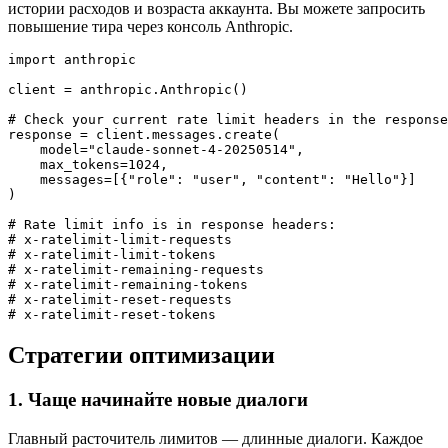
истории расходов и возраста аккаунта. Вы можете запросить
повышение тира через консоль Anthropic.
import anthropic

client = anthropic.Anthropic()

# Check your current rate limit headers in the response

response = client.messages.create(

    model="claude-sonnet-4-20250514",

    max_tokens=1024,

    messages=[{"role": "user", "content": "Hello"}]

)

# Rate limit info is in response headers:

# x-ratelimit-limit-requests

# x-ratelimit-limit-tokens

# x-ratelimit-remaining-requests

# x-ratelimit-remaining-tokens

# x-ratelimit-reset-requests

Стратегии оптимизации
1. Чаще начинайте новые диалоги
Главный расточитель лимитов — длинные диалоги. Каждое