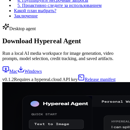
4. Группируйте несрочные запросы
5. Проактивно следите за использованием
Какой план выбрать?
Заключение
Desktop agent
Download Hypereal Agent
Run a local AI media workspace for image generation, video
prompts, model selection, credit tracking, and saved artifacts.
Mac
Windows
v
0.1.2
Requires a hypereal.cloud API key
Release manifest