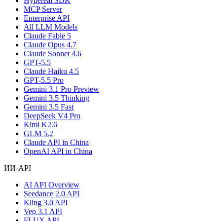
Hypereal SDK
MCP Server
Enterprise API
All LLM Models
Claude Fable 5
Claude Opus 4.7
Claude Sonnet 4.6
GPT-5.5
Claude Haiku 4.5
GPT-5.5 Pro
Gemini 3.1 Pro Preview
Gemini 3.5 Thinking
Gemini 3.5 Fast
DeepSeek V4 Pro
Kimi K2.6
GLM 5.2
Claude API in China
OpenAI API in China
ИИ-API
AI API Overview
Seedance 2.0 API
Kling 3.0 API
Veo 3.1 API
FLUX API