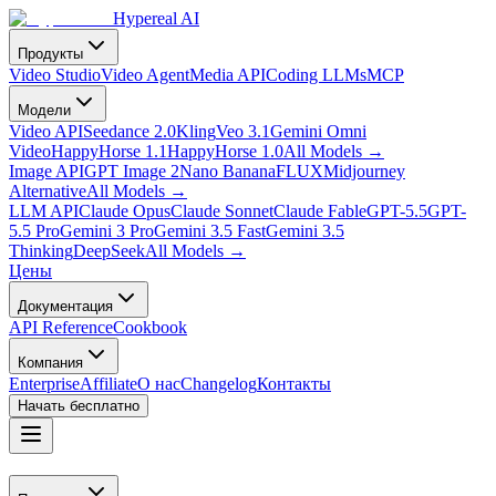
Hypereal AI
Продукты
Video Studio
Video Agent
Media API
Coding LLMs
MCP
Модели
Video API
Seedance 2.0
Kling
Veo 3.1
Gemini Omni
Video
HappyHorse 1.1
HappyHorse 1.0
All Models
→
Image API
GPT Image 2
Nano Banana
FLUX
Midjourney
Alternative
All Models
→
LLM API
Claude Opus
Claude Sonnet
Claude Fable
GPT-5.5
GPT-
5.5 Pro
Gemini 3 Pro
Gemini 3.5 Fast
Gemini 3.5
Thinking
DeepSeek
All Models
→
Цены
Документация
API Reference
Cookbook
Компания
Enterprise
Affiliate
О нас
Changelog
Контакты
Начать бесплатно