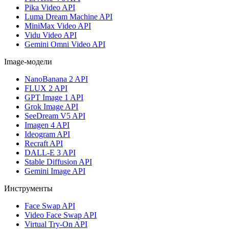
Pika Video API
Luma Dream Machine API
MiniMax Video API
Vidu Video API
Gemini Omni Video API
Image-модели
NanoBanana 2 API
FLUX 2 API
GPT Image 1 API
Grok Image API
SeeDream V5 API
Imagen 4 API
Ideogram API
Recraft API
DALL-E 3 API
Stable Diffusion API
Gemini Image API
Инструменты
Face Swap API
Video Face Swap API
Virtual Try-On API