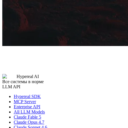
Hypereal AI
Все системы в норме
LLM API
Hypereal SDK
MCP Server
Enterprise API
All LLM Models
Claude Fable 5
Claude Opus 4.7
Claude Sonnet 4.6