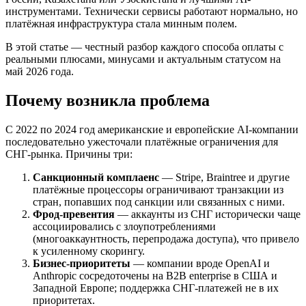
инструментами. Технически сервисы работают нормально, но
платёжная инфраструктура стала минным полем.
В этой статье — честный разбор каждого способа оплаты с
реальными плюсами, минусами и актуальным статусом на
май 2026 года.
Почему возникла проблема
С 2022 по 2024 год американские и европейские AI-компании
последовательно ужесточали платёжные ограничения для
СНГ-рынка. Причины три:
Санкционный комплаенс
— Stripe, Braintree и другие
платёжные процессоры ограничивают транзакции из
стран, попавших под санкции или связанных с ними.
Фрод-превентия
— аккаунты из СНГ исторически чаще
ассоциировались с злоупотреблениями
(многоаккаунтность, перепродажа доступа), что привело
к усиленному скорингу.
Бизнес-приоритеты
— компании вроде OpenAI и
Anthropic сосредоточены на B2B enterprise в США и
Западной Европе; поддержка СНГ-платежей не в их
приоритетах.