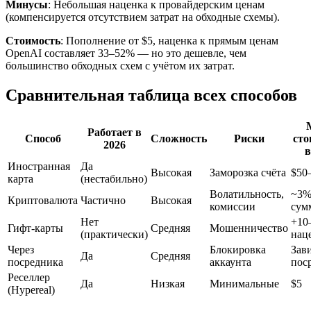
Минусы
: Небольшая наценка к провайдерским ценам
(компенсируется отсутствием затрат на обходные схемы).
Стоимость
: Пополнение от $5, наценка к прямым ценам
OpenAI составляет 33–52% — но это дешевле, чем
большинство обходных схем с учётом их затрат.
Сравнительная таблица всех способов
Работает в
Способ
Сложность
Риски
сто
2026
в
Иностранная
Да
Высокая
Заморозка счёта
$50
карта
(нестабильно)
Волатильность,
~3%
Криптовалюта
Частично
Высокая
комиссии
сум
Нет
+10
Гифт-карты
Средняя
Мошенничество
(практически)
нац
Через
Блокировка
Зав
Да
Средняя
посредника
аккаунта
пос
Реселлер
Да
Низкая
Минимальные
$5
(Hypereal)