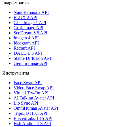
Image-модели
NanoBanana 2 API
FLUX 2 API
GPT Image 1 API
Grok Image API
SeeDream V5 API
Imagen 4 API
Ideogram API
Recraft API
DALL-E 3 API
Stable Diffusion API
Gemini Image API
Инструменты
Face Swap API
Video Face Swap API
Virtual Try-On API
AI Talking Avatar API
Lip Sync API
OmniHuman Avatar API
Tripo3D H3.1 API
ElevenLabs TTS API
Fish Audio TTS API