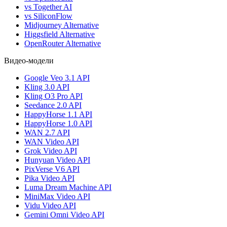
vs Together AI
vs SiliconFlow
Midjourney Alternative
Higgsfield Alternative
OpenRouter Alternative
Видео-модели
Google Veo 3.1 API
Kling 3.0 API
Kling O3 Pro API
Seedance 2.0 API
HappyHorse 1.1 API
HappyHorse 1.0 API
WAN 2.7 API
WAN Video API
Grok Video API
Hunyuan Video API
PixVerse V6 API
Pika Video API
Luma Dream Machine API
MiniMax Video API
Vidu Video API
Gemini Omni Video API