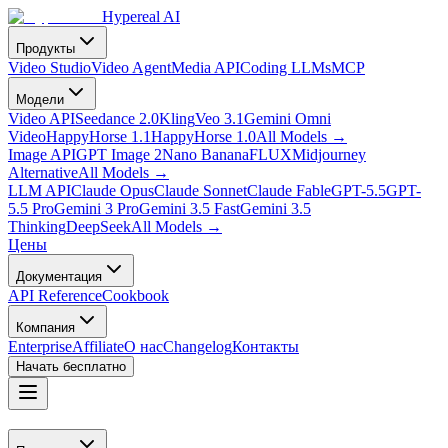
Hypereal AI
Продукты
Video Studio
Video Agent
Media API
Coding LLMs
MCP
Модели
Video API
Seedance 2.0
Kling
Veo 3.1
Gemini Omni
Video
HappyHorse 1.1
HappyHorse 1.0
All Models
→
Image API
GPT Image 2
Nano Banana
FLUX
Midjourney
Alternative
All Models
→
LLM API
Claude Opus
Claude Sonnet
Claude Fable
GPT-5.5
GPT-
5.5 Pro
Gemini 3 Pro
Gemini 3.5 Fast
Gemini 3.5
Thinking
DeepSeek
All Models
→
Цены
Документация
API Reference
Cookbook
Компания
Enterprise
Affiliate
О нас
Changelog
Контакты
Начать бесплатно