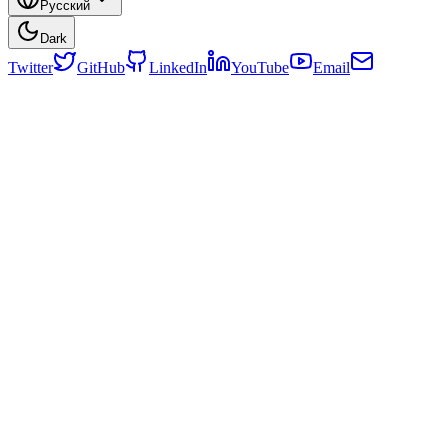
Русский
Dark
Twitter
GitHub
LinkedIn
YouTube
Email