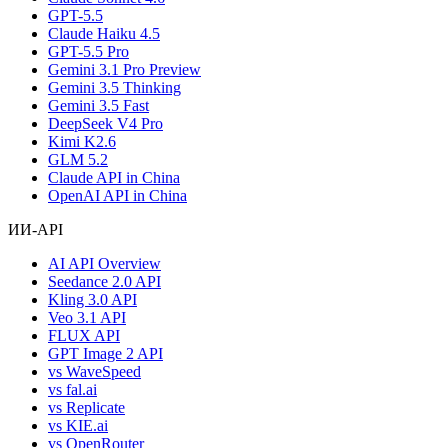
GPT-5.5
Claude Haiku 4.5
GPT-5.5 Pro
Gemini 3.1 Pro Preview
Gemini 3.5 Thinking
Gemini 3.5 Fast
DeepSeek V4 Pro
Kimi K2.6
GLM 5.2
Claude API in China
OpenAI API in China
ИИ-API
AI API Overview
Seedance 2.0 API
Kling 3.0 API
Veo 3.1 API
FLUX API
GPT Image 2 API
vs WaveSpeed
vs fal.ai
vs Replicate
vs KIE.ai
vs OpenRouter