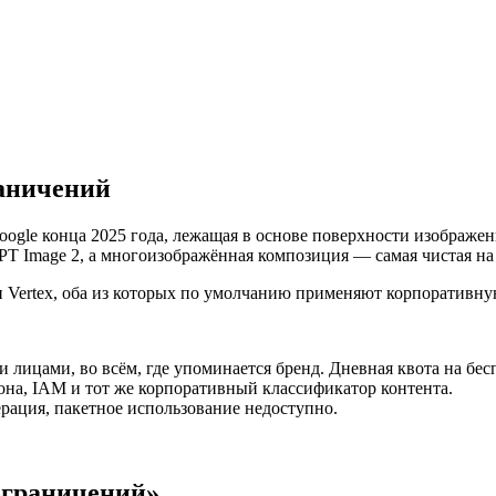
цию
раничений
gle конца 2025 года, лежащая в основе поверхности изображени
PT Image 2, а многоизображённая композиция — самая чистая на
ли Vertex, оба из которых по умолчанию применяют корпоративну
ми лицами, во всём, где упоминается бренд. Дневная квота на бе
иона, IAM и тот же корпоративный классификатор контента.
ерация, пакетное использование недоступно.
ограничений»