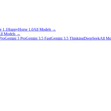
 1.1
HappyHorse 1.0
All Models
→
ll Models
→
Pro
Gemini 3 Pro
Gemini 3.5 Fast
Gemini 3.5 Thinking
DeepSeek
All Mo