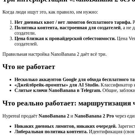
Когда люди ищут это, как правило, им нужно:
Нет дневных квот / нет лимитов бесплатного тарифа.
Р
Политика контента, настроенная для создателей
, а не
создатели.
Цена близкая к провайдерской себестоимости.
Цена Ver
создателей.
Правильная настройка NanoBanana 2 даёт всё три.
Что не работает
Несколько аккаунтов Google для обхода бесплатного т
«Джейлбрейк-промпты» для AI Studio.
Классификатор и
Слитые ключи NanoBanana в Telegram.
Общие, заблоки
Что реально работает: маршрутизация ч
Hypereal продаёт
NanoBanana 2
и
NanoBanana 2 Pro
через еди
Никаких дневных лимитов, никаких очередей.
Зарегист
Либеральная политика контента.
Идентификация (своя 