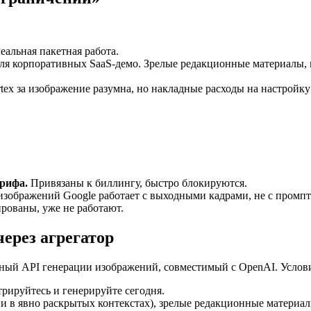
еальная пакетная работа.
 для корпоративных SaaS-демо. Зрелые редакционные материалы,
tex за изображение разумна, но накладные расходы на настройк
арифа.
Привязаны к биллингу, быстро блокируются.
зображений Google работает с выходными кадрами, не с промп
рованы, уже не работают.
ерез агрегатор
ный API генерации изображений, совместимый с OpenAI. Услов
рируйтесь и генерируйте сегодня.
и в явно раскрытых контекстах), зрелые редакционные материал