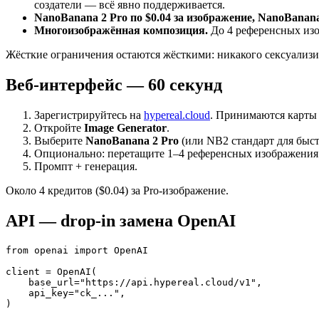
создатели — всё явно поддерживается.
NanoBanana 2 Pro по $0.04 за изображение, NanoBanana
Многоизображённая композиция.
До 4 референсных изо
Жёсткие ограничения остаются жёсткими: никакого сексуализ
Веб-интерфейс — 60 секунд
Зарегистрируйтесь на
hypereal.cloud
. Принимаются карты 
Откройте
Image Generator
.
Выберите
NanoBanana 2 Pro
(или NB2 стандарт для быст
Опционально: перетащите 1–4 референсных изображения
Промпт + генерация.
Около 4 кредитов ($0.04) за Pro-изображение.
API — drop-in замена OpenAI
from openai import OpenAI

client = OpenAI(

    base_url="https://api.hypereal.cloud/v1",

    api_key="ck_...",

)
