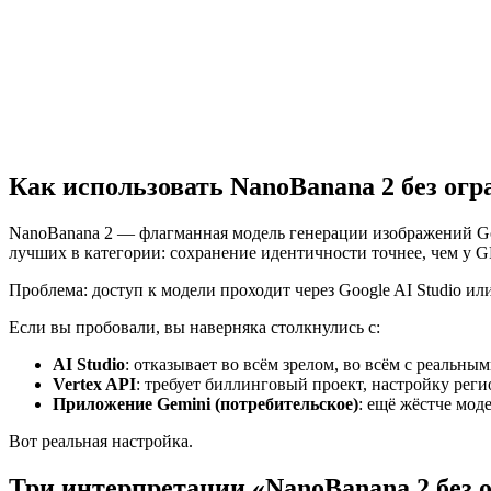
Получить бесплатный API-ключ
Посмотреть документа
Как использовать NanoBanana 2 без ог
NanoBanana 2 — флагманная модель генерации изображений Goo
лучших в категории: сохранение идентичности точнее, чем у G
Проблема: доступ к модели проходит через Google AI Studio и
Если вы пробовали, вы наверняка столкнулись с:
AI Studio
: отказывает во всём зрелом, во всём с реальны
Vertex API
: требует биллинговый проект, настройку рег
Приложение Gemini (потребительское)
: ещё жёстче мод
Вот реальная настройка.
Три интерпретации «NanoBanana 2 без 