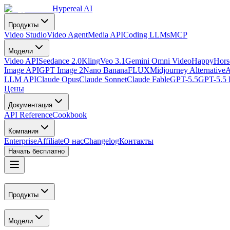
Hypereal AI
Продукты
Video Studio
Video Agent
Media API
Coding LLMs
MCP
Модели
Video API
Seedance 2.0
Kling
Veo 3.1
Gemini Omni Video
HappyHorse
Image API
GPT Image 2
Nano Banana
FLUX
Midjourney Alternative
A
LLM API
Claude Opus
Claude Sonnet
Claude Fable
GPT-5.5
GPT-5.5 
Цены
Документация
API Reference
Cookbook
Компания
Enterprise
Affiliate
О нас
Changelog
Контакты
Начать бесплатно
Продукты
Модели