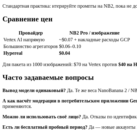
Стандартная практика: итерируйте промпты на NB2, пока не доб
Сравнение цен
Провайдер
NB2 Pro / изображение
Vertex AI напрямую
~$0.07 + накладные расходы GCP
Большинство агрегаторов
$0.06–0.10
Hypereal
$0.04
Для пакета из 1000 изображений: $70 на Vertex против
$40 на H
Часто задаваемые вопросы
Вывод модели одинаковый?
Да. Те же веса NanoBanana 2 / NB2
А как насчёт модерации в потребительском приложении Ge
применяются.
Можно ли использовать своё лицо?
Да. Отказы по идентифик
Есть ли бесплатный пробный период?
Да — новые аккаунты H