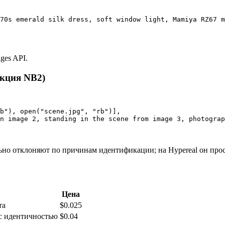
70s emerald silk dress, soft window light, Mamiya RZ67 m
ges API.
кция NB2)
b"), open("scene.jpg", "rb")],

n image 2, standing in the scene from image 3, photograp
ьно отклоняют по причинам идентификации; на Hypereal он прос
Цена
та
$0.025
с идентичностью
$0.04