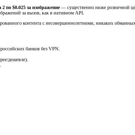
 2 по $0.025 за изображение
— существенно ниже розничной це
бражений за вызов, как в нативном API.
ированного контента с несовершеннолетними, никаких обманны
российских банков без VPN.
рее/дешевле).
.