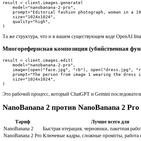
result = client.images.generate(

    model="nanobanana-2-pro",

    prompt="Editorial fashion photograph, woman in a 19
    size="1024x1024",

    quality="high",

Та же структура, что и в вашем существующем коде OpenAI Ima
Многорефернсная композиция (убийственная фун
result = client.images.edit(

    model="nanobanana-2-pro",

    image=[open("face.jpg", "rb"), open("dress.jpg", "r
    prompt="The person from image 1 wearing the dress i
    size="1024x1024",

Это рабочий процесс, который ChatGPT и Gemini последовател
NanoBanana 2 против NanoBanana 2 Pro
Тариф
Лучше всего для
NanoBanana 2
Быстрая итерация, черновики, пакетная рабо
NanoBanana 2 Pro
Ключевые кадры, сложные промпты, работа 