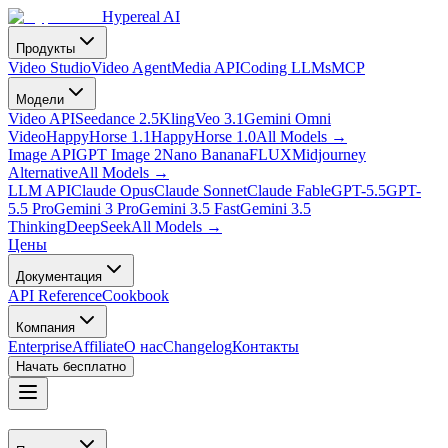
Hypereal AI
Продукты
Video Studio
Video Agent
Media API
Coding LLMs
MCP
Модели
Video API
Seedance 2.5
Kling
Veo 3.1
Gemini Omni
Video
HappyHorse 1.1
HappyHorse 1.0
All Models
→
Image API
GPT Image 2
Nano Banana
FLUX
Midjourney
Alternative
All Models
→
LLM API
Claude Opus
Claude Sonnet
Claude Fable
GPT-5.5
GPT-
5.5 Pro
Gemini 3 Pro
Gemini 3.5 Fast
Gemini 3.5
Thinking
DeepSeek
All Models
→
Цены
Документация
API Reference
Cookbook
Компания
Enterprise
Affiliate
О нас
Changelog
Контакты
Начать бесплатно