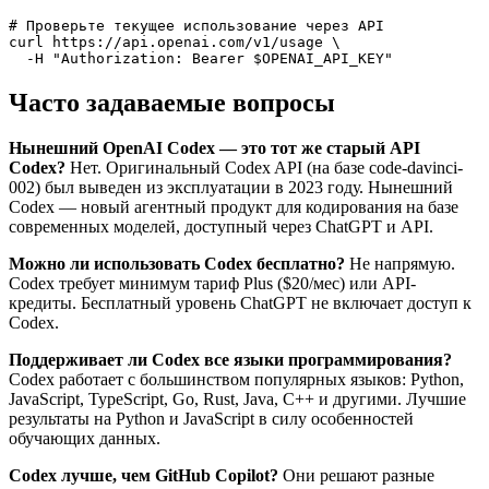
# Проверьте текущее использование через API

curl https://api.openai.com/v1/usage \

Часто задаваемые вопросы
Нынешний OpenAI Codex — это тот же старый API
Codex?
Нет. Оригинальный Codex API (на базе code-davinci-
002) был выведен из эксплуатации в 2023 году. Нынешний
Codex — новый агентный продукт для кодирования на базе
современных моделей, доступный через ChatGPT и API.
Можно ли использовать Codex бесплатно?
Не напрямую.
Codex требует минимум тариф Plus ($20/мес) или API-
кредиты. Бесплатный уровень ChatGPT не включает доступ к
Codex.
Поддерживает ли Codex все языки программирования?
Codex работает с большинством популярных языков: Python,
JavaScript, TypeScript, Go, Rust, Java, C++ и другими. Лучшие
результаты на Python и JavaScript в силу особенностей
обучающих данных.
Codex лучше, чем GitHub Copilot?
Они решают разные