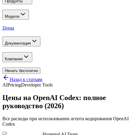
Продукты
Модели
Цены
Документация
Компания
Начать бесплатно
Назад к статьям
AI
Pricing
Developer Tools
Цены на OpenAI Codex: полное
руководство (2026)
Все расходы при использовании агента кодирования OpenAI
Codex
Hypereal AI Team