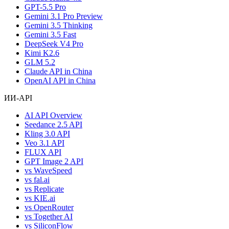
GPT-5.5 Pro
Gemini 3.1 Pro Preview
Gemini 3.5 Thinking
Gemini 3.5 Fast
DeepSeek V4 Pro
Kimi K2.6
GLM 5.2
Claude API in China
OpenAI API in China
ИИ-API
AI API Overview
Seedance 2.5 API
Kling 3.0 API
Veo 3.1 API
FLUX API
GPT Image 2 API
vs WaveSpeed
vs fal.ai
vs Replicate
vs KIE.ai
vs OpenRouter
vs Together AI
vs SiliconFlow