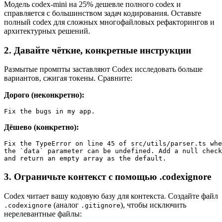
Модель codex-mini на 25% дешевле полного codex и
справляется с большинством задач кодирования. Оставьте
полный codex для сложных многофайловых рефакторингов и
архитектурных решений.
2. Давайте чёткие, конкретные инструкции
Размытые промпты заставляют Codex исследовать больше
вариантов, сжигая токены. Сравните:
Дорого (неконкретно):
Дёшево (конкретно):
Fix the TypeError on line 45 of src/utils/parser.ts whe
the `data` parameter can be undefined. Add a null check

3. Ограничьте контекст с помощью .codexignore
Codex читает вашу кодовую базу для контекста. Создайте файл
(аналог
), чтобы исключить
.codexignore
.gitignore
нерелевантные файлы: