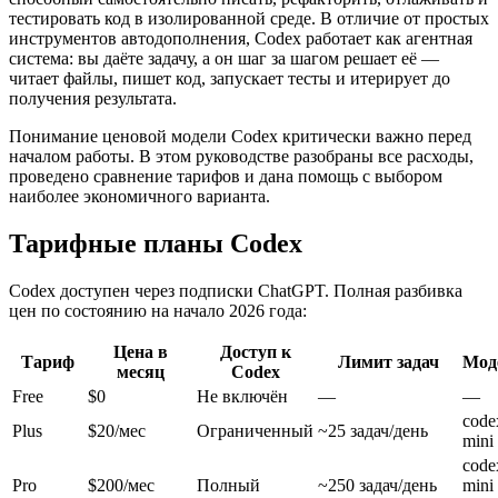
тестировать код в изолированной среде. В отличие от простых
инструментов автодополнения, Codex работает как агентная
система: вы даёте задачу, а он шаг за шагом решает её —
читает файлы, пишет код, запускает тесты и итерирует до
получения результата.
Понимание ценовой модели Codex критически важно перед
началом работы. В этом руководстве разобраны все расходы,
проведено сравнение тарифов и дана помощь с выбором
наиболее экономичного варианта.
Тарифные планы Codex
Codex доступен через подписки ChatGPT. Полная разбивка
цен по состоянию на начало 2026 года:
Цена в
Доступ к
Тариф
Лимит задач
Мод
месяц
Codex
Free
$0
Не включён
—
—
code
Plus
$20/мес
Ограниченный
~25 задач/день
mini
code
Pro
$200/мес
Полный
~250 задач/день
mini