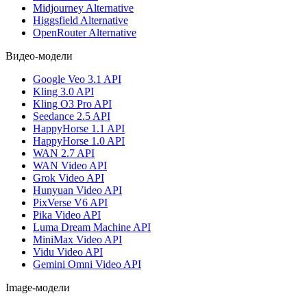
Midjourney Alternative
Higgsfield Alternative
OpenRouter Alternative
Видео-модели
Google Veo 3.1 API
Kling 3.0 API
Kling O3 Pro API
Seedance 2.5 API
HappyHorse 1.1 API
HappyHorse 1.0 API
WAN 2.7 API
WAN Video API
Grok Video API
Hunyuan Video API
PixVerse V6 API
Pika Video API
Luma Dream Machine API
MiniMax Video API
Vidu Video API
Gemini Omni Video API
Image-модели