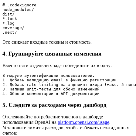
# .codexignore

node_modules/

dist/

*.lock

*.log

coverage/

Это снижает входные токены и стоимость.
4. Группируйте связанные изменения
Вместо пяти отдельных задач объедините их в одну:
В модуле аутентификации пользователей:

1. Добавь валидацию email в функцию регистрации

2. Добавь rate limiting на эндпоинт входа (макс. 5 попы
3. Напиши unit-тесты для обоих изменений

5. Следите за расходами через дашборд
Отслеживайте потребление токенов в дашборде
использования OpenAI на
platform.openai.com/usage
.
Установите лимиты расходов, чтобы избежать неожиданных
счетов: