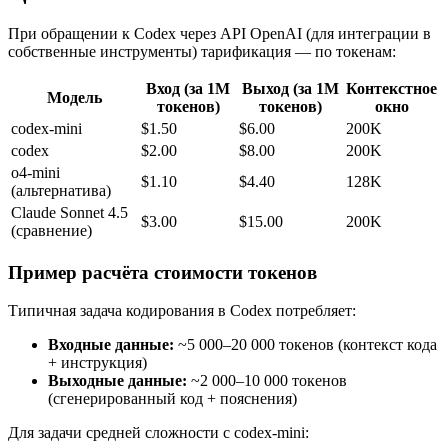
При обращении к Codex через API OpenAI (для интеграции в
собственные инструменты) тарификация — по токенам:
Вход (за 1М
Выход (за 1М
Контекстное
Модель
токенов)
токенов)
окно
codex-mini
$1.50
$6.00
200K
codex
$2.00
$8.00
200K
o4-mini
$1.10
$4.40
128K
(альтернатива)
Claude Sonnet 4.5
$3.00
$15.00
200K
(сравнение)
Пример расчёта стоимости токенов
Типичная задача кодирования в Codex потребляет:
Входные данные:
~5 000–20 000 токенов (контекст кода
+ инструкция)
Выходные данные:
~2 000–10 000 токенов
(сгенерированный код + пояснения)
Для задачи средней сложности с codex-mini: