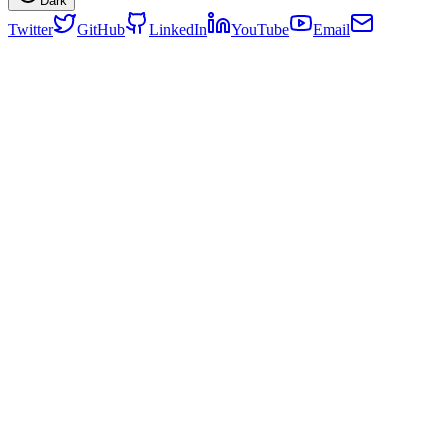
Dark
Twitter
GitHub
LinkedIn
YouTube
Email