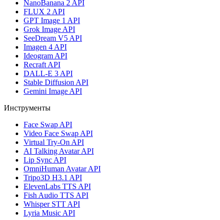
NanoBanana 2 API
FLUX 2 API
GPT Image 1 API
Grok Image API
SeeDream V5 API
Imagen 4 API
Ideogram API
Recraft API
DALL-E 3 API
Stable Diffusion API
Gemini Image API
Инструменты
Face Swap API
Video Face Swap API
Virtual Try-On API
AI Talking Avatar API
Lip Sync API
OmniHuman Avatar API
Tripo3D H3.1 API
ElevenLabs TTS API
Fish Audio TTS API
Whisper STT API
Lyria Music API