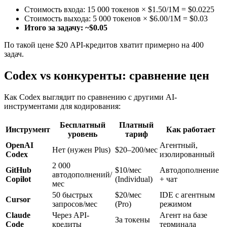
Стоимость входа: 15 000 токенов × $1.50/1М = $0.0225
Стоимость выхода: 5 000 токенов × $6.00/1М = $0.03
Итого за задачу: ~$0.05
По такой цене $20 API-кредитов хватит примерно на 400
задач.
Codex vs конкуренты: сравнение цен
Как Codex выглядит по сравнению с другими AI-
инструментами для кодирования:
Бесплатный
Платный
Инструмент
Как работает
уровень
тариф
OpenAI
Агентный,
Нет (нужен Plus)
$20–200/мес
Codex
изолированный
2 000
GitHub
$10/мес
Автодополнение
автодополнений/
Copilot
(Individual)
+ чат
мес
50 быстрых
$20/мес
IDE с агентным
Cursor
запросов/мес
(Pro)
режимом
Claude
Через API-
Агент на базе
За токены
Code
кредиты
терминала