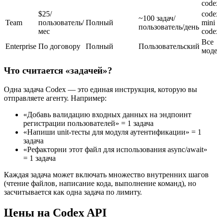
code
$25/
code
~100 задач/
Team
пользователь/
Полный
mini
пользователь/день
мес
code
Все
Enterprise
По договору
Полный
Пользовательский
мод
Что считается «задачей»?
Одна задача Codex — это единая инструкция, которую вы
отправляете агенту. Например:
«Добавь валидацию входных данных на эндпоинт
регистрации пользователей» = 1 задача
«Напиши unit-тесты для модуля аутентификации» = 1
задача
«Рефакторни этот файл для использования async/await»
= 1 задача
Каждая задача может включать множество внутренних шагов
(чтение файлов, написание кода, выполнение команд), но
засчитывается как одна задача по лимиту.
Цены на Codex API