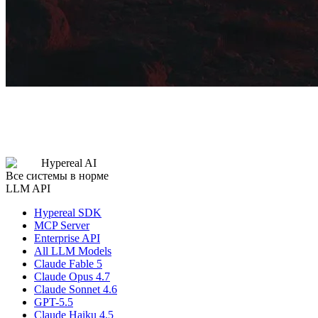
Hypereal AI
Все системы в норме
LLM API
Hypereal SDK
MCP Server
Enterprise API
All LLM Models
Claude Fable 5
Claude Opus 4.7
Claude Sonnet 4.6
GPT-5.5
Claude Haiku 4.5