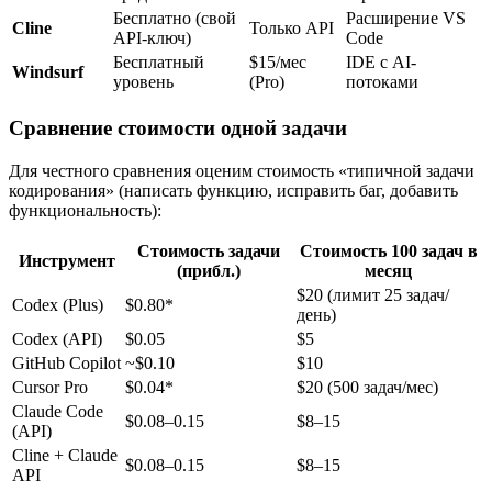
Бесплатно (свой
Расширение VS
Cline
Только API
API-ключ)
Code
Бесплатный
$15/мес
IDE с AI-
Windsurf
уровень
(Pro)
потоками
Сравнение стоимости одной задачи
Для честного сравнения оценим стоимость «типичной задачи
кодирования» (написать функцию, исправить баг, добавить
функциональность):
Стоимость задачи
Стоимость 100 задач в
Инструмент
(прибл.)
месяц
$20 (лимит 25 задач/
Codex (Plus)
$0.80*
день)
Codex (API)
$0.05
$5
GitHub Copilot
~$0.10
$10
Cursor Pro
$0.04*
$20 (500 задач/мес)
Claude Code
$0.08–0.15
$8–15
(API)
Cline + Claude
$0.08–0.15
$8–15
API