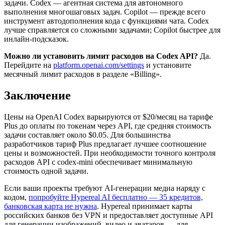
задачи. Codex — агентная система для автономного
выполнения многошаговых задач. Copilot — прежде всего
инструмент автодополнения кода с функциями чата. Codex
лучше справляется со сложными задачами; Copilot быстрее для
инлайн-подсказок.
Можно ли установить лимит расходов на Codex API?
Да.
Перейдите на
platform.openai.com/settings
и установите
месячный лимит расходов в разделе «Billing».
Заключение
Цены на OpenAI Codex варьируются от $20/месяц на тарифе
Plus до оплаты по токенам через API, где средняя стоимость
задачи составляет около $0.05. Для большинства
разработчиков тариф Plus предлагает лучшее соотношение
цены и возможностей. При необходимости точного контроля
расходов API с codex-mini обеспечивает минимальную
стоимость одной задачи.
Если ваши проекты требуют AI-генерации медиа наряду с
кодом,
попробуйте Hypereal AI бесплатно — 35 кредитов,
банковская карта не нужна
. Hypereal принимает карты
российских банков без VPN и предоставляет доступные API
для генерации изображений, видео и аватаров — для