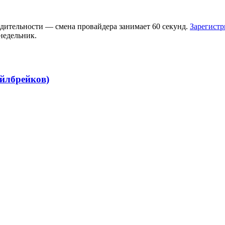
одительности — смена провайдера занимает 60 секунд.
Зарегистр
недельник.
ейлбрейков)