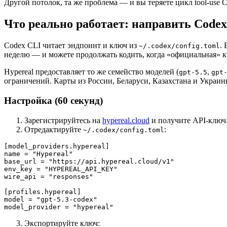
Другой потолок, та же проблема — и вы теряете цикл tool-use 
Что реально работает: направить Code
Codex CLI читает эндпоинт и ключ из
.
~/.codex/config.toml
неделю — и можете продолжать кодить, когда «официальная» к
Hypereal предоставляет то же семейство моделей (
,
gpt-5.5
gpt
ограничений. Карты из России, Беларуси, Казахстана и Украи
Настройка (60 секунд)
Зарегистрируйтесь на
hypereal.cloud
и получите API-ключ
Отредактируйте
:
~/.codex/config.toml
[model_providers.hypereal]

name = "Hypereal"

base_url = "https://api.hypereal.cloud/v1"

env_key = "HYPEREAL_API_KEY"

wire_api = "responses"

[profiles.hypereal]

model = "gpt-5.3-codex"

Экспортируйте ключ: