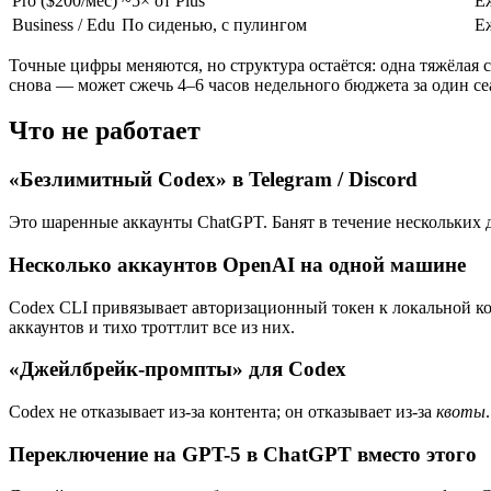
Pro ($200/мес)
~5× от Plus
Е
Business / Edu
По сиденью, с пулингом
Е
Точные цифры меняются, но структура остаётся: одна тяжёлая 
снова — может сжечь 4–6 часов недельного бюджета за один се
Что не работает
«Безлимитный Codex» в Telegram / Discord
Это шаренные аккаунты ChatGPT. Банят в течение нескольких д
Несколько аккаунтов OpenAI на одной машине
Codex CLI привязывает авторизационный токен к локальной к
аккаунтов и тихо троттлит все из них.
«Джейлбрейк-промпты» для Codex
Codex не отказывает из-за контента; он отказывает из-за
квоты
Переключение на GPT-5 в ChatGPT вместо этого