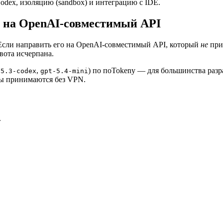
Codex, изоляцию (sandbox) и интеграцию с IDE.
x на OpenAI-совместимый API
 Если направить его на OpenAI-совместимый API, который
не
прив
вота исчерпана.
,
) по поTokenу — для большинства разр
-5.3-codex
gpt-5.4-mini
ны принимаются без VPN.
.