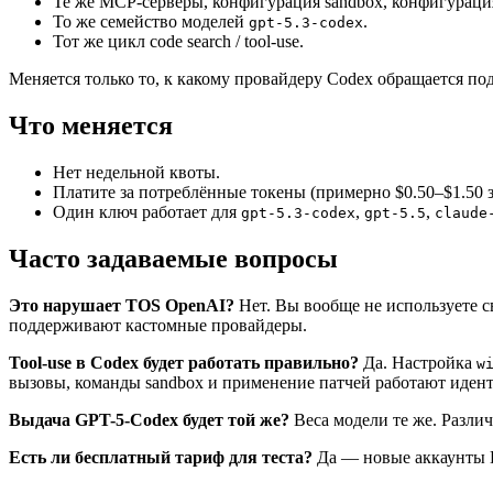
Те же MCP-серверы, конфигурация sandbox, конфигураци
То же семейство моделей
.
gpt-5.3-codex
Тот же цикл code search / tool-use.
Меняется только то, к какому провайдеру Codex обращается по
Что меняется
Нет недельной квоты.
Платите за потреблённые токены (примерно $0.50–$1.50 
Один ключ работает для
,
,
gpt-5.3-codex
gpt-5.5
claude
Часто задаваемые вопросы
Это нарушает TOS OpenAI?
Нет. Вы вообще не используете с
поддерживают кастомные провайдеры.
Tool-use в Codex будет работать правильно?
Да. Настройка
w
вызовы, команды sandbox и применение патчей работают иден
Выдача GPT-5-Codex будет той же?
Веса модели те же. Различ
Есть ли бесплатный тариф для теста?
Да — новые аккаунты H