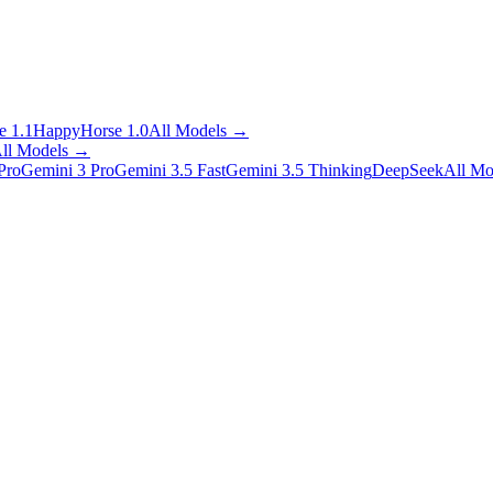
 1.1
HappyHorse 1.0
All Models
→
ll Models
→
Pro
Gemini 3 Pro
Gemini 3.5 Fast
Gemini 3.5 Thinking
DeepSeek
All Mo