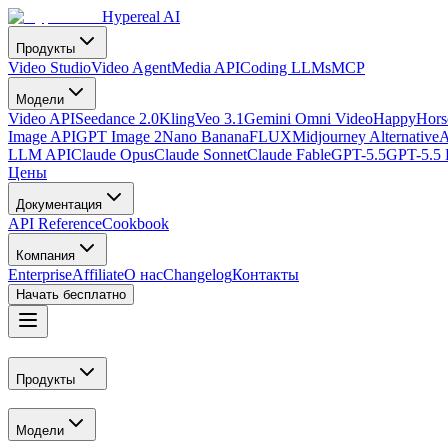
Hypereal AI
Продукты
Video Studio
Video Agent
Media API
Coding LLMs
MCP
Модели
Video API
Seedance 2.0
Kling
Veo 3.1
Gemini Omni Video
HappyHorse
Image API
GPT Image 2
Nano Banana
FLUX
Midjourney Alternative
A
LLM API
Claude Opus
Claude Sonnet
Claude Fable
GPT-5.5
GPT-5.5 
Цены
Документация
API Reference
Cookbook
Компания
Enterprise
Affiliate
О нас
Changelog
Контакты
Начать бесплатно
Продукты
Модели