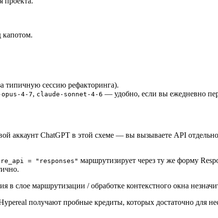
я проекта.
д капотом.
за типичную сессию рефакторинга).
,
— удобно, если вы ежедневно пер
-opus-4-7
claude-sonnet-4-6
вой аккаунт ChatGPT в этой схеме — вы вызываете API отдельн
маршрутизирует через ту же форму Resp
ire_api = "responses"
тично.
ия в слое маршрутизации / обработке контекстного окна незначи
ypereal получают пробные кредиты, которых достаточно для не