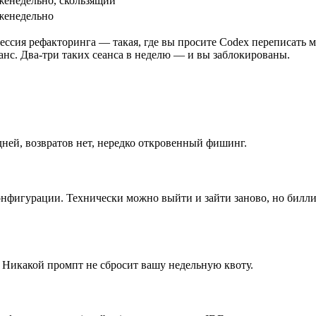
женедельно, скользящий
женедельно
сессия рефакторинга — такая, где вы просите Codex переписать 
анс. Два-три таких сеанса в неделю — и вы заблокированы.
ней, возвратов нет, нередко откровенный фишинг.
онфигурации. Технически можно выйти и зайти заново, но билл
. Никакой промпт не сбросит вашу недельную квоту.