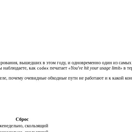
цию
рования, вышедших в этом году, и одновременно один из самых 
вы наблюдаете, как
печатает
«You've hit your usage limit»
в те
codex
м деле, почему очевидные обходные пути не работают и к какой
Сброс
женедельно, скользящий