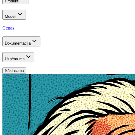
Produkti
Modeļi
Cenas
Dokumentācija
Uzņēmums
Sākt darbu