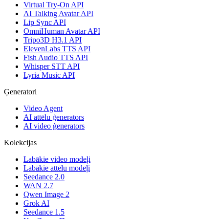
Virtual Try-On API
AI Talking Avatar API
Lip Sync API
OmniHuman Avatar API
Tripo3D H3.1 API
ElevenLabs TTS API
Fish Audio TTS API
Whisper STT API
Lyria Music API
Ģeneratori
Video Agent
AI attēlu ģenerators
AI video ģenerators
Kolekcijas
Labākie video modeļi
Labākie attēlu modeļi
Seedance 2.0
WAN 2.7
Qwen Image 2
Grok AI
Seedance 1.5