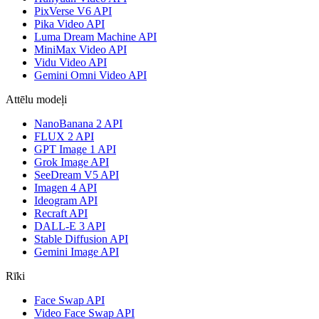
PixVerse V6 API
Pika Video API
Luma Dream Machine API
MiniMax Video API
Vidu Video API
Gemini Omni Video API
Attēlu modeļi
NanoBanana 2 API
FLUX 2 API
GPT Image 1 API
Grok Image API
SeeDream V5 API
Imagen 4 API
Ideogram API
Recraft API
DALL-E 3 API
Stable Diffusion API
Gemini Image API
Rīki
Face Swap API
Video Face Swap API