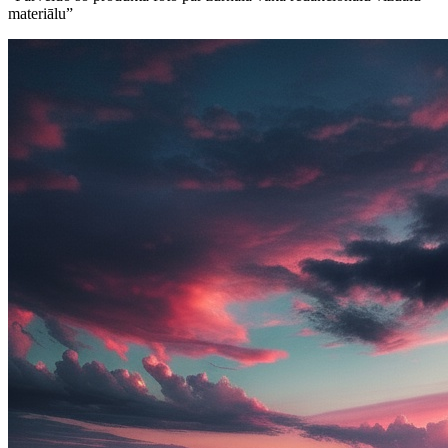
materiālu
”