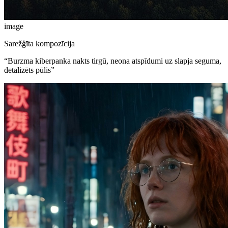
image
Sarežģīta kompozīcija
“
Burzma kiberpanka nakts tirgū, neona atspīdumi uz slapja seguma,
detalizēts pūlis
”