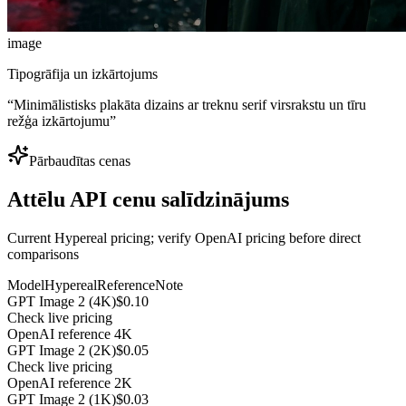
image
Tipogrāfija un izkārtojums
“
Minimālistisks plakāta dizains ar treknu serif virsrakstu un tīru
režģa izkārtojumu
”
Pārbaudītas cenas
Attēlu API cenu salīdzinājums
Current Hypereal pricing; verify OpenAI pricing before direct
comparisons
Model
Hypereal
Reference
Note
GPT Image 2 (4K)
$0.10
Check live pricing
OpenAI reference 4K
GPT Image 2 (2K)
$0.05
Check live pricing
OpenAI reference 2K
GPT Image 2 (1K)
$0.03