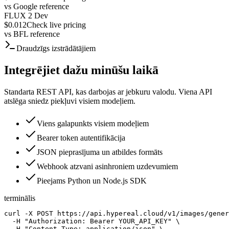
vs
Google reference
FLUX 2 Dev
$0.012
Check live pricing
vs
BFL reference
Draudzīgs izstrādātājiem
Integrējiet dažu minūšu laikā
Standarta REST API, kas darbojas ar jebkuru valodu. Viena API
atslēga sniedz piekļuvi visiem modeļiem.
Viens galapunkts visiem modeļiem
Bearer token autentifikācija
JSON pieprasījuma un atbildes formāts
Webhook atzvani asinhroniem uzdevumiem
Pieejams Python un Node.js SDK
terminālis
curl -X POST https://api.hypereal.cloud/v1/images/gener
  -H "Authorization: Bearer YOUR_API_KEY" \

  -H "Content-Type: application/json" \
