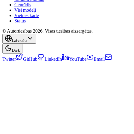
Cenrādis
Visi modeļi
Vietnes karte
Status
© Autortiesības 2026. Visas tiesības aizsargātas.
Latviešu
Dark
Twitter
GitHub
LinkedIn
YouTube
Email