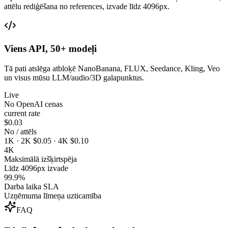
attēlu rediģēšana no references, izvade līdz 4096px.
Viens API, 50+ modeļi
Tā pati atslēga atbloķē NanoBanana, FLUX, Seedance, Kling, Veo
un visus mūsu LLM/audio/3D galapunktus.
Live
No OpenAI cenas
current rate
$0.03
No / attēls
1K · 2K $0.05 · 4K $0.10
4K
Maksimālā izšķirtspēja
Līdz 4096px izvade
99.9%
Darba laika SLA
Uzņēmuma līmeņa uzticamība
FAQ