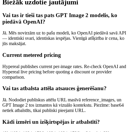
Biežāk uzdotie jautājumi
Vai tas ir tieši tas pats GPT Image 2 modelis, ko
piedāvā OpenAI?
Jā. Mēs novirzām uz to pašu modeli, ko OpenAI piedāvā savā API
— identiski svari, identiskas iespējas. Vienīgā atšķirība ir cena, ko
jūs maksājat.
Current metered pricing
Hypereal publishes current per-image rates. Re-check OpenAI and
Hypereal live pricing before quoting a discount or provider
comparison.
Vai tas atbalsta attēla atsauces ģenerēšanu?
Jā. Nododiet publiskus attēlu URL masīvā reference_images, un
GPT Image 2 tos izmantos kā vizuālo kontekstu. Piezīme: base64
netiek atbalstīts, tikai publiski pieejami URL.
Kādi izmēri un izšķirtspējas ir atbalstīti?