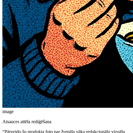
image
Atsauces attēla rediģēšana
“
Pārveido šo produkta foto par žurnāla vāka redakcionālu vizuālu