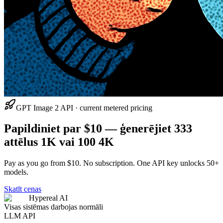
GPT Image 2 API · current metered pricing
Papildiniet par $10 — ģenerējiet 333
attēlus 1K vai 100 4K
Pay as you go from $10. No subscription. One API key unlocks 50+
models.
Skatīt cenas
Hypereal AI
Visas sistēmas darbojas normāli
LLM API