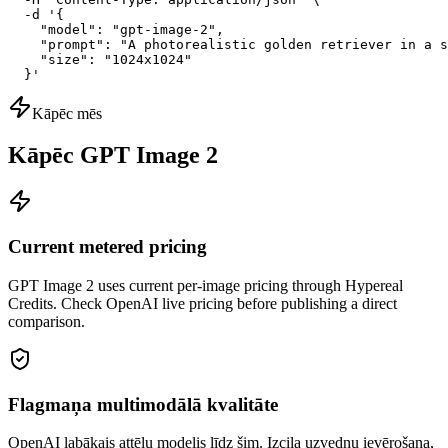
  -d '{

    "model": "gpt-image-2",

    "prompt": "A photorealistic golden retriever in a s
    "size": "1024x1024"

  }'
Kāpēc mēs
Kāpēc GPT Image 2
Current metered pricing
GPT Image 2 uses current per-image pricing through Hypereal
Credits. Check OpenAI live pricing before publishing a direct
comparison.
Flagmaņa multimodālā kvalitāte
OpenAI labākais attēlu modelis līdz šim. Izcila uzvedņu ievērošana,