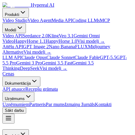
Hypereal AI
Produkti
Video Studio
Video Agent
Media API
Coding LLMs
MCP
Modeļi
Video API
Seedance 2.0
Kling
Veo 3.1
Gemini Omni
Video
HappyHorse 1.1
HappyHorse 1.0
Visi modeļi
→
Attēlu API
GPT Image 2
Nano Banana
FLUX
Midjourney
Alternative
Visi modeļi
→
LLM API
Claude Opus
Claude Sonnet
Claude Fable
GPT-5.5
GPT-
5.5 Pro
Gemini 3 Pro
Gemini 3.5 Fast
Gemini 3.5
Thinking
DeepSeek
Visi modeļi
→
Cenas
Dokumentācija
API atsauce
Recepšu grāmata
Uzņēmums
Uzņēmumiem
Partneris
Par mums
Izmaiņu žurnāls
Kontakti
Sākt darbu