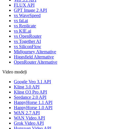
FLUX API
GPT Image 2 API
vs WaveSpeed
vs fal.ai
vs Replicate
vs KIE.ai
vs OpenRouter
vs Together AI
vs SiliconFlow
Midjourney Alternative
Higgsfield Alternative
OpenRouter Alternative
Video modeļi
Google Veo 3.1 API
Kling 3.0 API
Kling O3 Pro API
Seedance 2.0 API
HappyHorse 1.1 API
HappyHorse 1.0 API
WAN 2.7 API
WAN Video API
Grok Video API
Hunyuan Video API