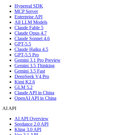
Hypereal SDK
MCP Server
Enterprise API
All LLM Models
Claude Fable 5
Claude Opus 4.7
Claude Sonnet 4.6
GPT-5.5
Claude Haiku 4.5
GPT-5.5 Pro
Gemini 3.1 Pro Preview
Gemini 3.5 Thinking
Gemini 3.5 Fast
DeepSeek V4 Pro
Kimi K2.6
GLM 5.2
Claude API in China
OpenAI API in China
AI API
AI API Overview
Seedance 2.0 API
Kling 3.0 API
Veo 3.1 API