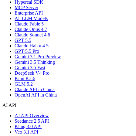
Hypereal SDK
MCP Server
Enterprise API
All LLM Models
Claude Fable 5
Claude Opus 4.7
Claude Sonnet 4.6
GPT-5.5
Claude Haiku 4.5
GPT-5.5 Pro
Gemini 3.1 Pro Preview
Gemini 3.5 Thinking
Gemini 3.5 Fast
DeepSeek V4 Pro
Kimi K2.6
GLM 5.2
Claude API in China
OpenAI API in China
AI API
AI API Overview
Seedance 2.5 API
Kling 3.0 API
Veo 3.1 API