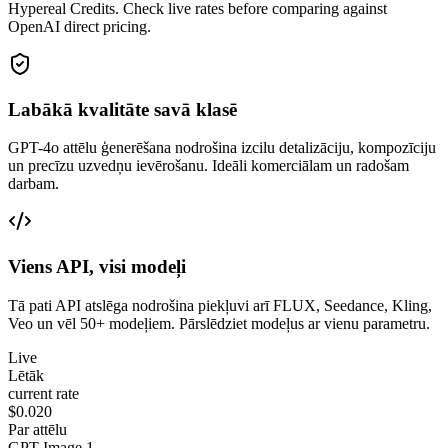
Hypereal Credits. Check live rates before comparing against
OpenAI direct pricing.
Labākā kvalitāte savā klasē
GPT-4o attēlu ģenerēšana nodrošina izcilu detalizāciju, kompozīciju
un precīzu uzvedņu ievērošanu. Ideāli komerciālam un radošam
darbam.
Viens API, visi modeļi
Tā pati API atslēga nodrošina piekļuvi arī FLUX, Seedance, Kling,
Veo un vēl 50+ modeļiem. Pārslēdziet modeļus ar vienu parametru.
Live
Lētāk
current rate
$0.020
Par attēlu
GPT Image 1