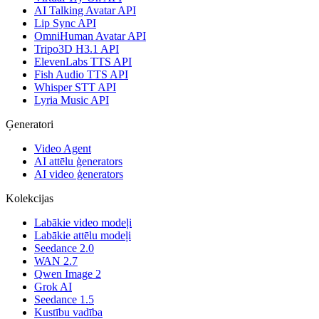
AI Talking Avatar API
Lip Sync API
OmniHuman Avatar API
Tripo3D H3.1 API
ElevenLabs TTS API
Fish Audio TTS API
Whisper STT API
Lyria Music API
Ģeneratori
Video Agent
AI attēlu ģenerators
AI video ģenerators
Kolekcijas
Labākie video modeļi
Labākie attēlu modeļi
Seedance 2.0
WAN 2.7
Qwen Image 2
Grok AI
Seedance 1.5
Kustību vadība