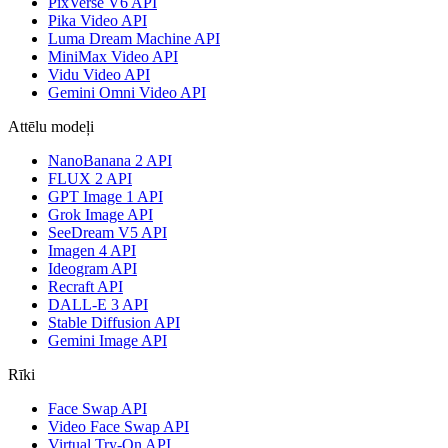
PixVerse V6 API
Pika Video API
Luma Dream Machine API
MiniMax Video API
Vidu Video API
Gemini Omni Video API
Attēlu modeļi
NanoBanana 2 API
FLUX 2 API
GPT Image 1 API
Grok Image API
SeeDream V5 API
Imagen 4 API
Ideogram API
Recraft API
DALL-E 3 API
Stable Diffusion API
Gemini Image API
Rīki
Face Swap API
Video Face Swap API
Virtual Try-On API