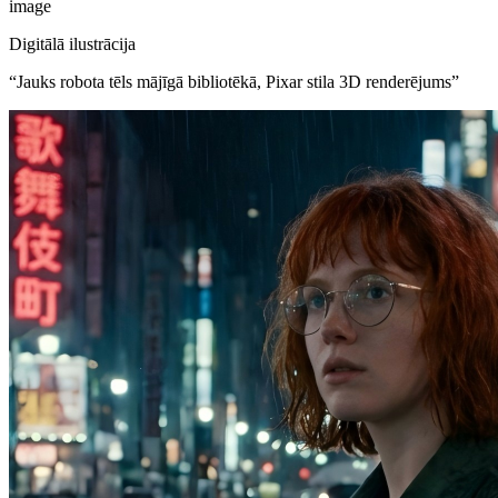
image
Digitālā ilustrācija
“
Jauks robota tēls mājīgā bibliotēkā, Pixar stila 3D renderējums
”