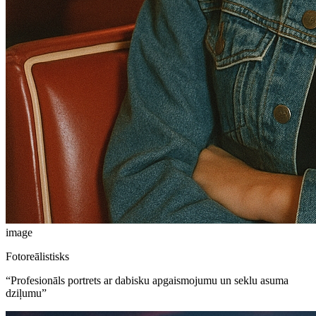
image
Fotoreālistisks
“
Profesionāls portrets ar dabisku apgaismojumu un seklu asuma
dziļumu
”