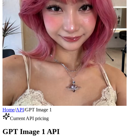
Home
/
API
/
GPT Image 1
Current API pricing
GPT Image 1 API