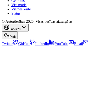
Cenrādis
Visi modeļi
Vietnes karte
Status
© Autortiesības 2026. Visas tiesības aizsargātas.
Latviešu
Dark
Twitter
GitHub
LinkedIn
YouTube
Email