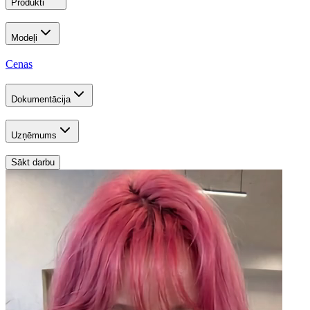
Produkti
Modeļi
Cenas
Dokumentācija
Uzņēmums
Sākt darbu