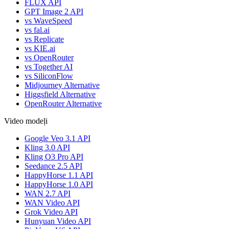
FLUX API
GPT Image 2 API
vs WaveSpeed
vs fal.ai
vs Replicate
vs KIE.ai
vs OpenRouter
vs Together AI
vs SiliconFlow
Midjourney Alternative
Higgsfield Alternative
OpenRouter Alternative
Video modeļi
Google Veo 3.1 API
Kling 3.0 API
Kling O3 Pro API
Seedance 2.5 API
HappyHorse 1.1 API
HappyHorse 1.0 API
WAN 2.7 API
WAN Video API
Grok Video API
Hunyuan Video API