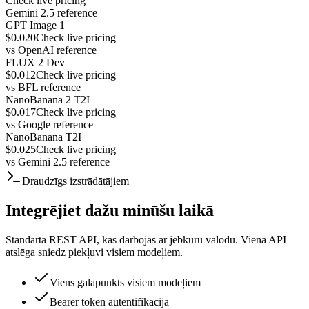
Check live pricing
Gemini 2.5 reference
GPT Image 1
$0.020
Check live pricing
vs
OpenAI reference
FLUX 2 Dev
$0.012
Check live pricing
vs
BFL reference
NanoBanana 2 T2I
$0.017
Check live pricing
vs
Google reference
NanoBanana T2I
$0.025
Check live pricing
vs
Gemini 2.5 reference
Draudzīgs izstrādātājiem
Integrējiet dažu minūšu laikā
Standarta REST API, kas darbojas ar jebkuru valodu. Viena API
atslēga sniedz piekļuvi visiem modeļiem.
Viens galapunkts visiem modeļiem
Bearer token autentifikācija