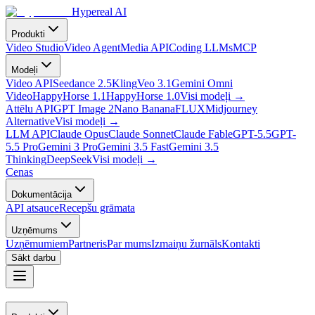
Hypereal AI
Produkti
Video Studio
Video Agent
Media API
Coding LLMs
MCP
Modeļi
Video API
Seedance 2.5
Kling
Veo 3.1
Gemini Omni
Video
HappyHorse 1.1
HappyHorse 1.0
Visi modeļi
→
Attēlu API
GPT Image 2
Nano Banana
FLUX
Midjourney
Alternative
Visi modeļi
→
LLM API
Claude Opus
Claude Sonnet
Claude Fable
GPT-5.5
GPT-
5.5 Pro
Gemini 3 Pro
Gemini 3.5 Fast
Gemini 3.5
Thinking
DeepSeek
Visi modeļi
→
Cenas
Dokumentācija
API atsauce
Recepšu grāmata
Uzņēmums
Uzņēmumiem
Partneris
Par mums
Izmaiņu žurnāls
Kontakti
Sākt darbu