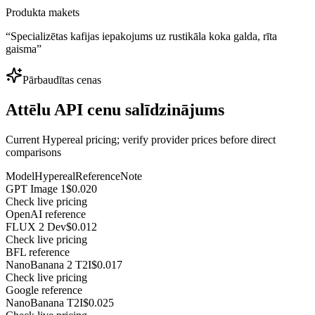
Produkta makets
“
Specializētas kafijas iepakojums uz rustikāla koka galda, rīta
gaisma
”
Pārbaudītas cenas
Attēlu API cenu salīdzinājums
Current Hypereal pricing; verify provider prices before direct
comparisons
Model
Hypereal
Reference
Note
GPT Image 1
$0.020
Check live pricing
OpenAI reference
FLUX 2 Dev
$0.012
Check live pricing
BFL reference
NanoBanana 2 T2I
$0.017
Check live pricing
Google reference
NanoBanana T2I
$0.025