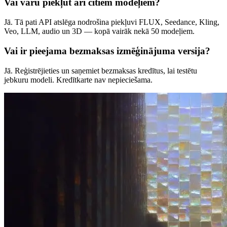
Vai varu piekļūt arī citiem modeļiem?
Jā. Tā pati API atslēga nodrošina piekļuvi FLUX, Seedance, Kling,
Veo, LLM, audio un 3D — kopā vairāk nekā 50 modeļiem.
Vai ir pieejama bezmaksas izmēģinājuma versija?
Jā. Reģistrējieties un saņemiet bezmaksas kredītus, lai testētu
jebkuru modeli. Kredītkarte nav nepieciešama.