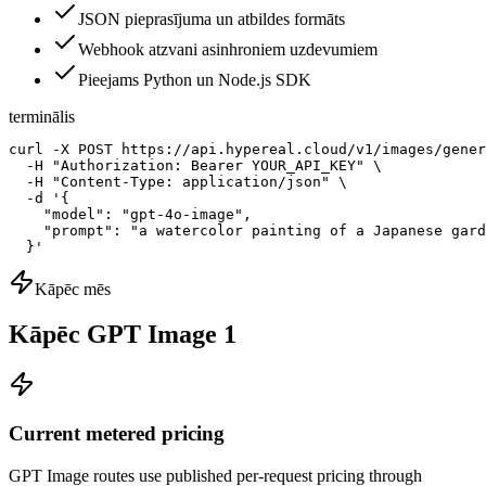
JSON pieprasījuma un atbildes formāts
Webhook atzvani asinhroniem uzdevumiem
Pieejams Python un Node.js SDK
terminālis
curl -X POST https://api.hypereal.cloud/v1/images/gener
  -H "Authorization: Bearer YOUR_API_KEY" \

  -H "Content-Type: application/json" \

  -d '{

    "model": "gpt-4o-image",

    "prompt": "a watercolor painting of a Japanese gard
  }'
Kāpēc mēs
Kāpēc GPT Image 1
Current metered pricing
GPT Image routes use published per-request pricing through