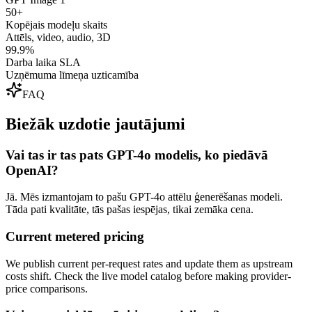
50+
Kopējais modeļu skaits
Attēls, video, audio, 3D
99.9%
Darba laika SLA
Uzņēmuma līmeņa uzticamība
FAQ
Biežāk uzdotie jautājumi
Vai tas ir tas pats GPT-4o modelis, ko piedāvā
OpenAI?
Jā. Mēs izmantojam to pašu GPT-4o attēlu ģenerēšanas modeli.
Tāda pati kvalitāte, tās pašas iespējas, tikai zemāka cena.
Current metered pricing
We publish current per-request rates and update them as upstream
costs shift. Check the live model catalog before making provider-
price comparisons.