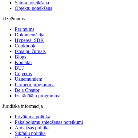
Satura noteikšana
Objektu noteikšana
Uzņēmums
Par mums
Dokumentācija
Hypereal SDK
Cookbook
Izmaiņu žurnāls
Blogs
Kontakti
BUJ
Ceļvedis
Uzņēmumiem
Partneru programma
Be a Creator
Izstrādātāju programma
Juridiskā informācija
Privātuma politika
Pakalpojumu sniegšanas noteikumi
Atmaksas politika
Sīkfailu politika