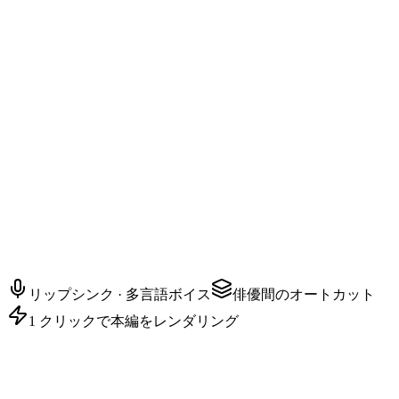
AYAKA — 親友
この後何が起きても、あいつの視界には絶対に入らないと約
束して。
リップシンク · 多言語ボイス
俳優間のオートカット
1 クリックで本編をレンダリング