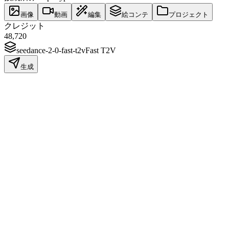
画像
動画
編集
絵コンテ
プロジェクト
クレジット
48,720
seedance-2-0-fast-t2v
Fast T2V
生成