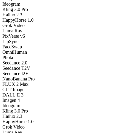
Ideogram
Kling 3.0 Pro
Hailuo 2.3
HappyHorse 1.0
Grok Video
Luma Ray
PixVerse v6
LipSync
FaceSwap
OmniHuman
Phota
Seedance 2.0
Seedance T2V
Seedance I2V
NanoBanana Pro
FLUX 2 Max
GPT Image
DALL·E 3
Imagen 4
Ideogram
Kling 3.0 Pro
Hailuo 2.3
HappyHorse 1.0
Grok Video
Luma Ray