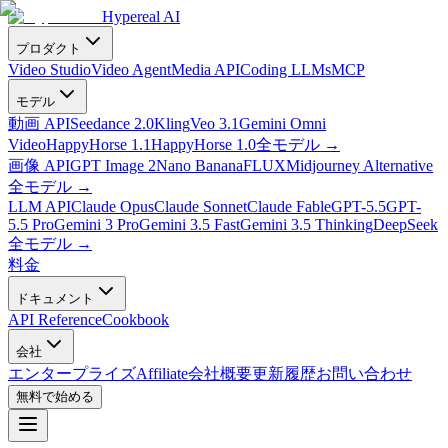
Hypereal AI
プロダクト
Video Studio
Video Agent
Media API
Coding LLMs
MCP
モデル
動画 API
Seedance 2.0
Kling
Veo 3.1
Gemini Omni
Video
HappyHorse 1.1
HappyHorse 1.0
全モデル
→
画像 API
GPT Image 2
Nano Banana
FLUX
Midjourney Alternative
全モデル
→
LLM API
Claude Opus
Claude Sonnet
Claude Fable
GPT-5.5
GPT-
5.5 Pro
Gemini 3 Pro
Gemini 3.5 Fast
Gemini 3.5 Thinking
DeepSeek
全モデル
→
料金
ドキュメント
API Reference
Cookbook
会社
エンタープライズ
Affiliate
会社概要
更新履歴
お問い合わせ
無料で始める