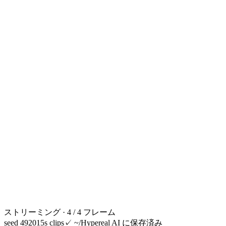
ストリーミング · 4 / 4 フレーム
seed 49201
5s clips
✓
~/Hypereal AI に保存済み