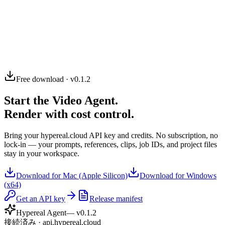
04
Free download · v0.1.2
Start the Video Agent.
Render with cost control.
Bring your hypereal.cloud API key and credits. No subscription, no
lock-in — your prompts, references, clips, job IDs, and project files
stay in your workspace.
Download for Mac (Apple Silicon)
Download for Windows
(x64)
Get an API key
Release manifest
Hypereal Agent
— v
0.1.2
接続済み · api.hypereal.cloud