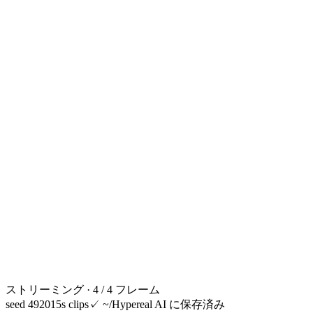
ストリーミング · 4 / 4 フレーム
seed 49201
5s clips
✓
~/Hypereal AI に保存済み