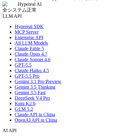
Hypereal AI
全システム正常
LLM API
Hypereal SDK
MCP Server
Enterprise API
All LLM Models
Claude Fable 5
Claude Opus 4.7
Claude Sonnet 4.6
GPT-5.5
Claude Haiku 4.5
GPT-5.5 Pro
Gemini 3.1 Pro Preview
Gemini 3.5 Thinking
Gemini 3.5 Fast
DeepSeek V4 Pro
Kimi K2.6
GLM 5.2
Claude API in China
OpenAI API in China
AI API