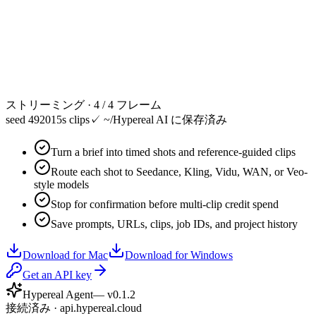
ストリーミング · 4 / 4 フレーム
seed 49201
5s clips
✓
~/Hypereal AI に保存済み
Turn a brief into timed shots and reference-guided clips
Route each shot to Seedance, Kling, Vidu, WAN, or Veo-
style models
Stop for confirmation before multi-clip credit spend
Save prompts, URLs, clips, job IDs, and project history
Download for Mac
Download for Windows
Get an API key
Hypereal Agent
— v
0.1.2
接続済み · api.hypereal.cloud