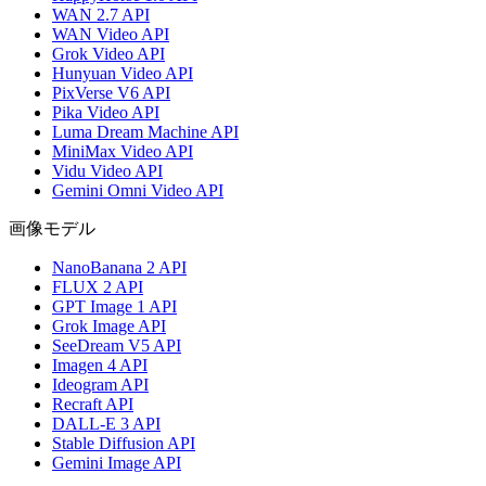
WAN 2.7 API
WAN Video API
Grok Video API
Hunyuan Video API
PixVerse V6 API
Pika Video API
Luma Dream Machine API
MiniMax Video API
Vidu Video API
Gemini Omni Video API
画像モデル
NanoBanana 2 API
FLUX 2 API
GPT Image 1 API
Grok Image API
SeeDream V5 API
Imagen 4 API
Ideogram API
Recraft API
DALL-E 3 API
Stable Diffusion API
Gemini Image API