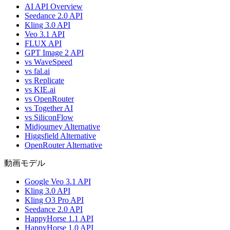
AI API Overview
Seedance 2.0 API
Kling 3.0 API
Veo 3.1 API
FLUX API
GPT Image 2 API
vs WaveSpeed
vs fal.ai
vs Replicate
vs KIE.ai
vs OpenRouter
vs Together AI
vs SiliconFlow
Midjourney Alternative
Higgsfield Alternative
OpenRouter Alternative
動画モデル
Google Veo 3.1 API
Kling 3.0 API
Kling O3 Pro API
Seedance 2.0 API
HappyHorse 1.1 API
HappyHorse 1.0 API