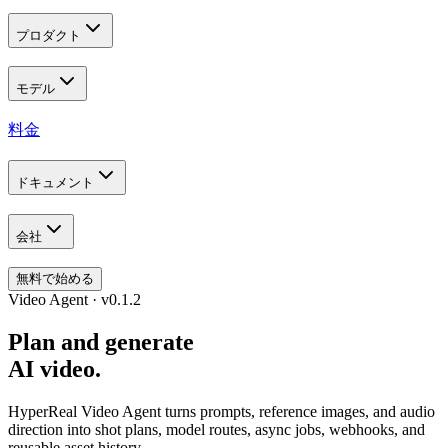
プロダクト
モデル
料金
ドキュメント
会社
無料で始める
Video Agent · v0.1.2
Plan and generate
AI video.
HyperReal Video Agent turns prompts, reference images, and audio
direction into shot plans, model routes, async jobs, webhooks, and
reusable asset history.