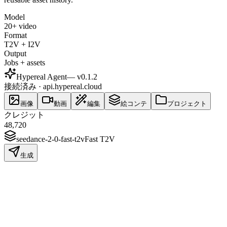
Model
20+ video
Format
T2V + I2V
Output
Jobs + assets
Hypereal Agent
— v
0.1.2
接続済み · api.hypereal.cloud
画像
動画
編集
絵コンテ
プロジェクト
クレジット
48,720
seedance-2-0-fast-t2v
Fast T2V
生成