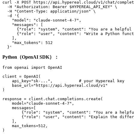
curl -X POST https://api.hypereal.cloud/v1/chat/complet
  -H "Authorization: Bearer $HYPEREAL_API_KEY" \

  -H "Content-Type: application/json" \

  -d '{

    "model": "claude-sonnet-4-7",

    "messages": [

      {"role": "system", "content": "You are a helpful 
      {"role": "user", "content": "Write a Python funct
    ],

    "max_tokens": 512

Python（OpenAI SDK）：
from openai import OpenAI

client = OpenAI(

    api_key="sk-...",           # your Hypereal key

    base_url="https://api.hypereal.cloud/v1"

)

response = client.chat.completions.create(

    model="claude-sonnet-4-7",

    messages=[

        {"role": "system", "content": "You are a helpfu
        {"role": "user", "content": "Explain the differ
    ],

    max_tokens=512,

)
