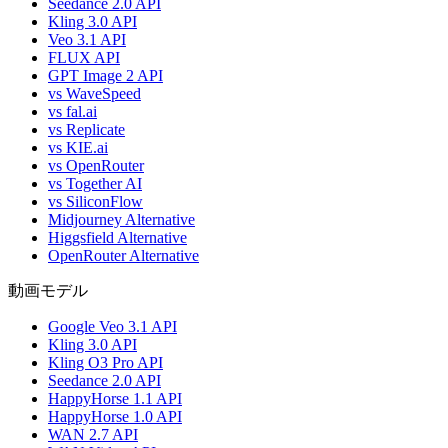
Seedance 2.0 API
Kling 3.0 API
Veo 3.1 API
FLUX API
GPT Image 2 API
vs WaveSpeed
vs fal.ai
vs Replicate
vs KIE.ai
vs OpenRouter
vs Together AI
vs SiliconFlow
Midjourney Alternative
Higgsfield Alternative
OpenRouter Alternative
動画モデル
Google Veo 3.1 API
Kling 3.0 API
Kling O3 Pro API
Seedance 2.0 API
HappyHorse 1.1 API
HappyHorse 1.0 API
WAN 2.7 API