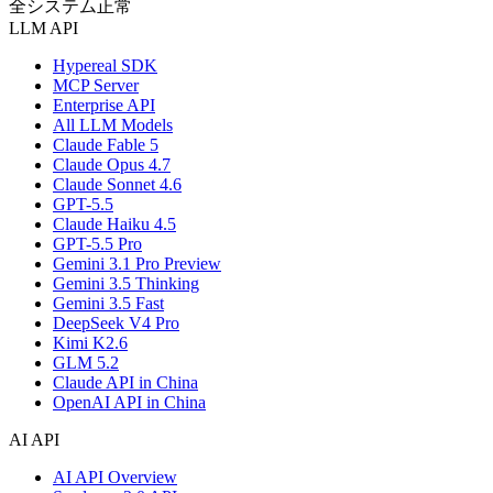
全システム正常
LLM API
Hypereal SDK
MCP Server
Enterprise API
All LLM Models
Claude Fable 5
Claude Opus 4.7
Claude Sonnet 4.6
GPT-5.5
Claude Haiku 4.5
GPT-5.5 Pro
Gemini 3.1 Pro Preview
Gemini 3.5 Thinking
Gemini 3.5 Fast
DeepSeek V4 Pro
Kimi K2.6
GLM 5.2
Claude API in China
OpenAI API in China
AI API
AI API Overview