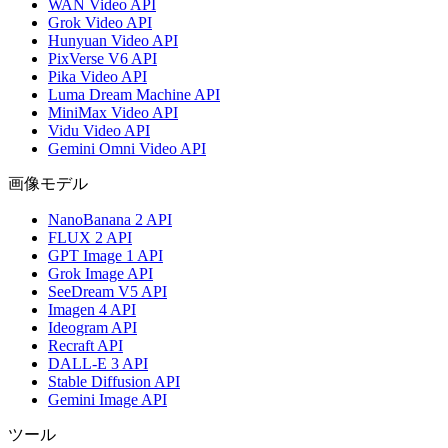
WAN Video API
Grok Video API
Hunyuan Video API
PixVerse V6 API
Pika Video API
Luma Dream Machine API
MiniMax Video API
Vidu Video API
Gemini Omni Video API
画像モデル
NanoBanana 2 API
FLUX 2 API
GPT Image 1 API
Grok Image API
SeeDream V5 API
Imagen 4 API
Ideogram API
Recraft API
DALL-E 3 API
Stable Diffusion API
Gemini Image API
ツール