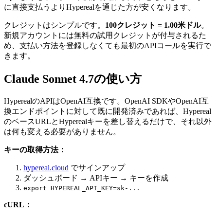
に直接支払うよりHyperealを通じた方が安くなります。
クレジットはシンプルです。
100クレジット = 1.00米ドル
。
新規アカウントには無料の試用クレジットが付与されるた
め、支払い方法を登録しなくても最初のAPIコールを実行で
きます。
Claude Sonnet 4.7の使い方
HyperealのAPIはOpenAI互換です。OpenAI SDKやOpenAI互
換エンドポイントに対して既に開発済みであれば、Hypereal
のベースURLとHyperealキーを差し替えるだけで、それ以外
は何も変える必要がありません。
キーの取得方法：
hypereal.cloud
でサインアップ
ダッシュボード → APIキー → キーを作成
export HYPEREAL_API_KEY=sk-...
cURL：