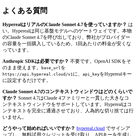
よくある質問
HyperealはリアルのClaude Sonnet 4.7を使っていますか？
は
い。Hyperealは同じ基盤モデルへのゲートウェイです。本物
のClaude Sonnet 4.7を呼び出しており、弊社がプロバイダー
の容量を一括購入しているため、1回あたりの料金が安くな
っています。
Anthropic SDKは必要ですか？
不要です。OpenAI SDKをそ
のまま使えます。
を
base_url
に、
をHyperealキー
https://api.hypereal.cloud/v1
api_key
に設定するだけです。
Claude Sonnet 4.7のコンテキストウィンドウはどのくらいで
すか？
Sonnet 4.7はClaude 4ファミリーと一貫した大きなコ
ンテキストウィンドウをサポートしています。Hyperealはコ
ンテキストを完全に通過させており、人為的な切り捨ては行
いません。
どうやって始めればいいですか？
hypereal.cloud
でサインア
ップし、無料試用クレジットを受け取り、APIキーを生成し