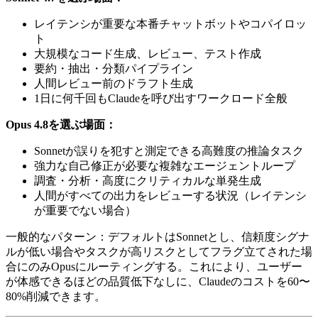
レイテンシが重要な本番チャットボットやコパイロッ
ト
大規模なコード生成、レビュー、テスト作成
要約・抽出・分類パイプライン
人間レビュー前のドラフト生成
1日に何千回もClaudeを呼び出すワークロード全般
Opus 4.8を選ぶ場面：
Sonnetが誤りを犯すと測定できる高難度の推論タスク
強力な自己修正が必要な複雑なエージェントループ
調査・分析・高度にクリティカルな単発生成
人間がすべての出力をレビューする状況（レイテンシ
が重要でない場合）
一般的なパターン：デフォルトはSonnetとし、信頼度シグナ
ルが低い場合やタスクが高リスクとしてフラグ立てされた場
合にのみOpusにルーティングする。これにより、ユーザー
が体感できるほどの品質低下なしに、Claudeのコストを60〜
80%削減できます。