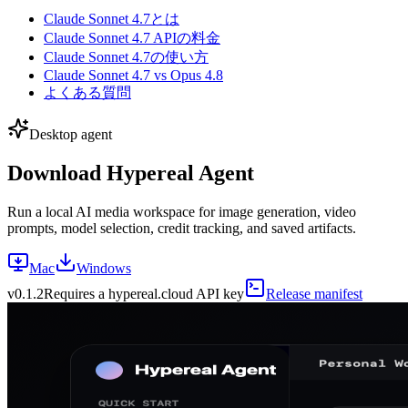
Claude Sonnet 4.7とは
Claude Sonnet 4.7 APIの料金
Claude Sonnet 4.7の使い方
Claude Sonnet 4.7 vs Opus 4.8
よくある質問
Desktop agent
Download Hypereal Agent
Run a local AI media workspace for image generation, video
prompts, model selection, credit tracking, and saved artifacts.
Mac
Windows
v
0.1.2
Requires a hypereal.cloud API key
Release manifest