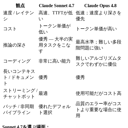
観点
Claude Sonnet 4.7
Claude Opus 4.8
速度 / レイテン
高速、TTFTが低
低速；速度より深さを
シ
い
優先
トークン単価が
コスト
トークン単価が高い
低い
優秀 — 大半の実
最高水準；難しい多段
推論の深さ
用タスクをこな
階問題に強い
す
難しいアルゴリズムタ
コーディング
非常に高い能力
スクでわずかに優位
長いコンテキス
ト / ドキュメン
優秀
優秀
ト
ストリーミング /
最適
使用可能だがコスト高
チャットボット
品質のエラー率がコス
バッチ / 非同期
優れたデフォル
トより重要な場合に使
パイプライン
ト選択
用
Sonnet 4.7を選ぶ場面：