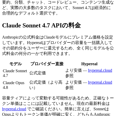
要約、分類、チャット、コードレビュー、コンテンツ生成な
ど、実際の大多数のタスクにおいて、Sonnet 4.7は経済的に
合理的なデフォルト選択です。
Claude Sonnet 4.7 APIの料金
Anthropicの公式料金はClaudeモデルにプレミアム価格を設定
しています。Hyperealはプロバイダーの容量を一括購入して
その節約分をユーザーに還元するため、全く同じモデルを公
式料金の何分の一かで利用できます。
モデル
プロバイダー直接
Hypereal
より安価 —
hypereal.cloud
Claude Sonnet
公式定価
4.7
参照
公式定価（より高
より安価 —
hypereal.cloud
Claude Opus
4.8
い）
参照
容量ティアによって変動する可能性があるため、正確なトー
クン単価はここには記載していません。現在の最新料金は
hypereal.cloud
でご確認ください。簡単に言えば、Sonnetは
Opusよりもトークン単価が明確に安く、どちらもAnthropic