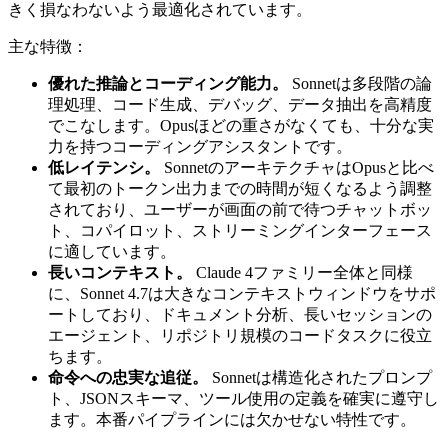
きく損なわないよう最適化されています。
主な特徴：
優れた推論とコーディング能力。
Sonnetは多段階の論
理処理、コード生成、デバッグ、データ抽出を高精度
でこなします。Opusほどの重さがなくても、十分な実
力を持つコーディングアシスタントです。
低レイテンシ。
SonnetのアーキテクチャはOpusと比べ
て最初のトークン出力までの時間が短くなるよう調整
されており、ユーザーが画面の前で待つチャットボッ
ト、コパイロット、ストリーミングインターフェース
に適しています。
長いコンテキスト。
Claude 4ファミリー全体と同様
に、Sonnet 4.7は大きなコンテキストウィンドウをサポ
ートしており、ドキュメント分析、長いセッションの
エージェント、リポジトリ規模のコードタスクに役立
ちます。
命令への忠実な追従。
Sonnetは構造化されたプロンプ
ト、JSONスキーマ、ツール使用の定義を確実に遵守し
ます。本番パイプラインには欠かせない特性です。