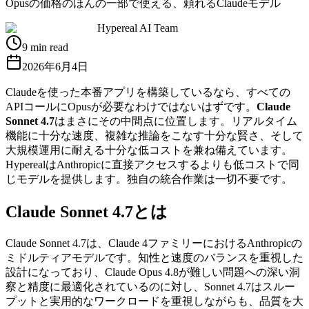
Opusの価格のほんの一部で使える、頼れるClaudeモデル
Hypereal AI Team
9 min read
2026年6月4日
Claudeを使った本番アプリを構築しているなら、すべての
APIコールにOpusが必要なわけではないはずです。
Claude
Sonnet 4.7
はまさにその中間点に位置します。リアルタイム
機能に十分な速度、複雑な推論をこなす十分な賢さ、そして
大規模運用に耐える十分な低コストを兼ね備えています。
HyperealはAnthropicに直接アクセスするよりも低コストで同
じモデルを提供します。独自の統合作業は一切不要です。
Claude Sonnet 4.7とは
Claude Sonnet 4.7は、Claude 4ファミリーにおけるAnthropicの
ミドルティアモデルです。知性と速度のバランスを重視した
設計になっており、Claude Opus 4.8が難しい問題への深い洞
察と精度に最適化されているのに対し、Sonnet 4.7はスルー
プットと実用的なワークロードを重視しながらも、品質を大