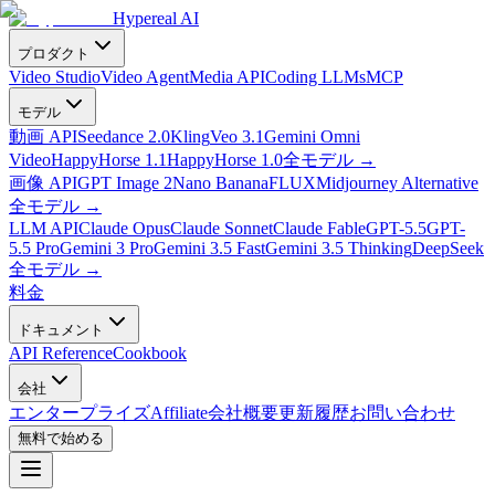
Hypereal AI
プロダクト
Video Studio
Video Agent
Media API
Coding LLMs
MCP
モデル
動画 API
Seedance 2.0
Kling
Veo 3.1
Gemini Omni
Video
HappyHorse 1.1
HappyHorse 1.0
全モデル
→
画像 API
GPT Image 2
Nano Banana
FLUX
Midjourney Alternative
全モデル
→
LLM API
Claude Opus
Claude Sonnet
Claude Fable
GPT-5.5
GPT-
5.5 Pro
Gemini 3 Pro
Gemini 3.5 Fast
Gemini 3.5 Thinking
DeepSeek
全モデル
→
料金
ドキュメント
API Reference
Cookbook
会社
エンタープライズ
Affiliate
会社概要
更新履歴
お問い合わせ
無料で始める