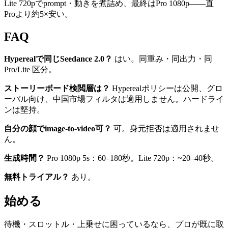
Lite 720pでprompt・動きを煮詰め、最終はPro 1080p——直
Proより約5×安い。
FAQ
Hyperealで同じSeedance 2.0？
はい。同重み・同出力・同
Pro/Lite 区分。
ストーリーボード検閲層は？
Hyperealポリシーは公開、グロ
ーバル向け、中国市場フィルタは適用しません。ハードライ
ンは堅持。
自分の顔でimage-to-video可？
可。身元拒否は適用されませ
ん。
生成時間？
Pro 1080p 5s：60–180秒。Lite 720p：~20–40秒。
無料トライアル？
あり。
始める
待機・スロットル・上乗せに困っているなら、プロが既に取