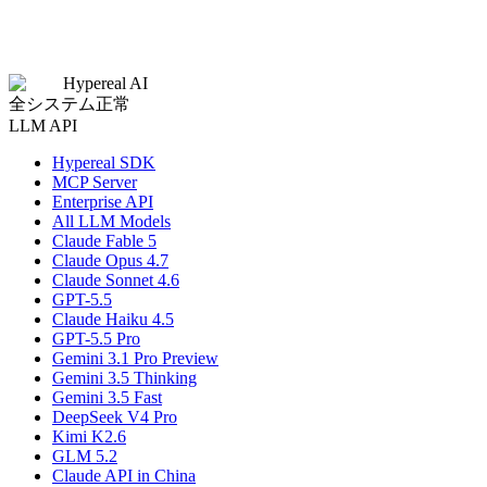
Hypereal AI
全システム正常
LLM API
Hypereal SDK
MCP Server
Enterprise API
All LLM Models
Claude Fable 5
Claude Opus 4.7
Claude Sonnet 4.6
GPT-5.5
Claude Haiku 4.5
GPT-5.5 Pro
Gemini 3.1 Pro Preview
Gemini 3.5 Thinking
Gemini 3.5 Fast
DeepSeek V4 Pro
Kimi K2.6
GLM 5.2
Claude API in China