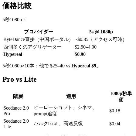
価格比較
5秒1080p：
プロバイダー
5s @ 1080p
ByteDance直接（中国ポータル）
~$0.85（アクセス可時）
西側多くのアグリゲーター
$2.50–4.00
Hypereal
$0.90
5秒1080p×10本：他で $25–40 vs
Hypereal $9
。
Pro vs Lite
1080p秒単
階層
適用
価
ヒーローショット、シネマ、
Seedance 2.0
$0.18
Pro
prompt追従
Seedance 2.0
バルクb-roll、高速反復
$0.04
Lite