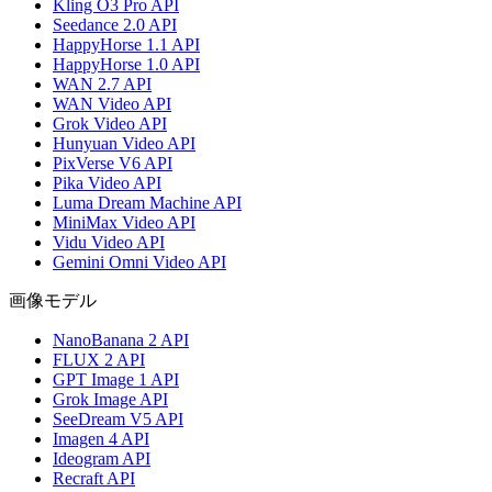
Kling O3 Pro API
Seedance 2.0 API
HappyHorse 1.1 API
HappyHorse 1.0 API
WAN 2.7 API
WAN Video API
Grok Video API
Hunyuan Video API
PixVerse V6 API
Pika Video API
Luma Dream Machine API
MiniMax Video API
Vidu Video API
Gemini Omni Video API
画像モデル
NanoBanana 2 API
FLUX 2 API
GPT Image 1 API
Grok Image API
SeeDream V5 API
Imagen 4 API
Ideogram API
Recraft API