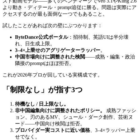
ズド動画モデル——多くのベンチマークでVeo 3.1やKling 2.6
より動き・ディテール・prompt追従に勝る。問題は実際にア
クセスするのが最も面倒な一つでもあること。
試したことがあれば次の壁にぶつかります：
ByteDance公式ポータル
：招待制、英語UIは半分壊
れ、日生成上限。
3–4×上乗せのアグリゲーターラッパー
。
中国市場向けに調整された検閲
——成熟・編集・政治
隣接のpromptはほぼ拒否。
これが2026年プロが回している実構成です。
「制限なし」が指す3つ
待機なし / 日上限なし。
非中国編集向けに調整されたポリシー。
成熟ファッシ
ョン、刃のあるMV、シュール・ダーク創作、芸術ヌ
ード——中国向け検閲は拒否。
プロバイダー実コストに近い価格
、3–4×ラッパー上乗
せでなく。