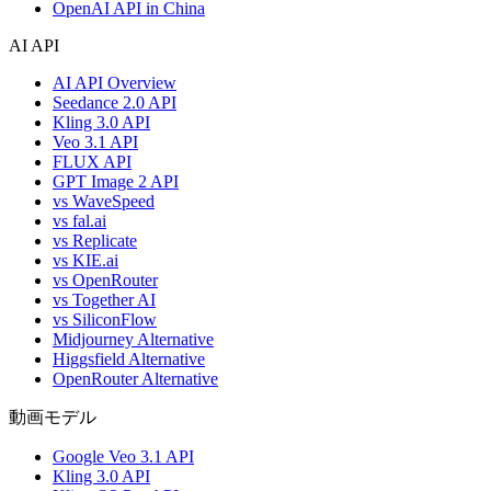
OpenAI API in China
AI API
AI API Overview
Seedance 2.0 API
Kling 3.0 API
Veo 3.1 API
FLUX API
GPT Image 2 API
vs WaveSpeed
vs fal.ai
vs Replicate
vs KIE.ai
vs OpenRouter
vs Together AI
vs SiliconFlow
Midjourney Alternative
Higgsfield Alternative
OpenRouter Alternative
動画モデル
Google Veo 3.1 API
Kling 3.0 API