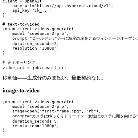
client = OpenAI(

    base_url="https://api.hypereal.cloud/v1",

    api_key="ck_...",

)

# text-to-video

job = client.videos.generate(

    model="seedance-2-pro",

    prompt="ゴールデンアワーに海岸の崖を走るヴィンテージオープン
    duration_seconds=5,

    resolution="1080p",

)

# 完了ポーリング

秒単価——生成分のみ支払い、最低契約なし。
image-to-video
job = client.videos.generate(

    model="seedance-2-pro",

    image=open("first-frame.jpg", "rb"),

    prompt="カメラはゆっくりドリーイン、女性はカメラに頭を向ける",
    duration_seconds=5,

    resolution="1080p",
