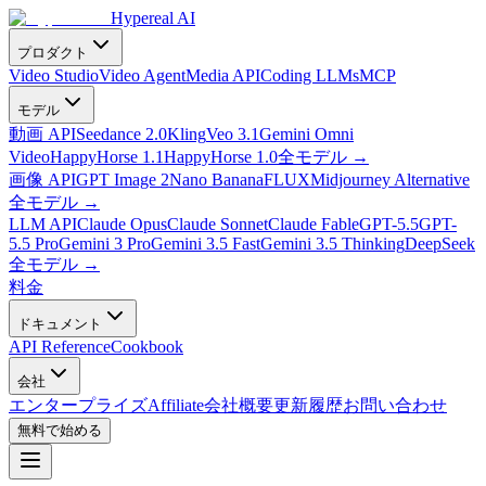
Hypereal AI
プロダクト
Video Studio
Video Agent
Media API
Coding LLMs
MCP
モデル
動画 API
Seedance 2.0
Kling
Veo 3.1
Gemini Omni
Video
HappyHorse 1.1
HappyHorse 1.0
全モデル
→
画像 API
GPT Image 2
Nano Banana
FLUX
Midjourney Alternative
全モデル
→
LLM API
Claude Opus
Claude Sonnet
Claude Fable
GPT-5.5
GPT-
5.5 Pro
Gemini 3 Pro
Gemini 3.5 Fast
Gemini 3.5 Thinking
DeepSeek
全モデル
→
料金
ドキュメント
API Reference
Cookbook
会社
エンタープライズ
Affiliate
会社概要
更新履歴
お問い合わせ
無料で始める