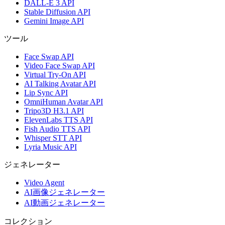
DALL-E 3 API
Stable Diffusion API
Gemini Image API
ツール
Face Swap API
Video Face Swap API
Virtual Try-On API
AI Talking Avatar API
Lip Sync API
OmniHuman Avatar API
Tripo3D H3.1 API
ElevenLabs TTS API
Fish Audio TTS API
Whisper STT API
Lyria Music API
ジェネレーター
Video Agent
AI画像ジェネレーター
AI動画ジェネレーター
コレクション