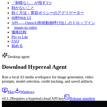
「制限なし」が指す3つ
効かないこと
効く方法：寛容ポリシーのアグリゲーター
60秒Web UI
API——OpenAI形状動画呼び出しのドロップイン
image-to-video
価格比較
Pro vs Lite
FAQ
始める
Desktop agent
Download Hypereal Agent
Run a local AI media workspace for image generation, video
prompts, model selection, credit tracking, and saved artifacts.
Mac
Windows
v
0.1.2
Requires a hypereal.cloud API key
Release manifest