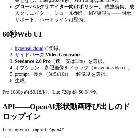
乗せなし。Liteは$0.04/秒、Pro 1080pは$0.18/秒。
グローバルクリエイター向けポリシー。
成熟編集、成
人クリエイター、シュール創作、MV級視覚——明示
サポート。ハードラインは堅持。
60秒Web UI
hypereal.cloud
で登録。
サイドバーの
Video Generator
。
Seedance 2.0 Pro
（速・安はLite）を選択。
オプション：参照画像をドラッグ（image-to-video）。
prompt、長さ（3s/5s/10s）、解像度を選択。
生成。
Pro 1080p 約 $0.18/秒、Lite 720p 約 $0.04/秒。
API——OpenAI形状動画呼び出しのド
ロップイン
from openai import OpenAI
