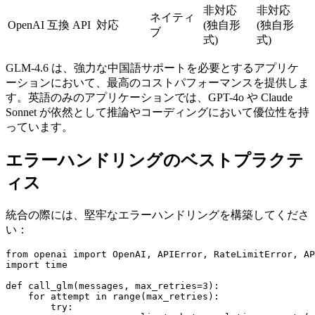
非対応
非対応
ネイティ
OpenAI 互換 API
対応
(独自形
(独自形
ブ
式)
式)
GLM-4.6 は、強力な中国語サポートを必要とするアプリケ
ーションにおいて、最高のコストパフォーマンスを提供しま
す。英語のみのアプリケーションでは、GPT-4o や Claude
Sonnet が依然として推論やコーディングにおいて優位性を持
っています。
エラーハンドリングのベストプラクテ
ィス
統合の際には、堅牢なエラーハンドリングを構築してくださ
い：
from openai import OpenAI, APIError, RateLimitError, AP
import time

def call_glm(messages, max_retries=3):

    for attempt in range(max_retries):

        try:
