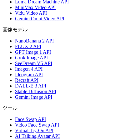
Luma Dream Machine API
MiniMax Video API
Vidu Video API
Gemini Omni Video API
画像モデル
NanoBanana 2 API
FLUX 2 API
GPT Image 1 API
Grok Image API
SeeDream V5 API
Imagen 4 API
Ideogram API
Recraft API
DALL-E 3 API
Stable Diffusion API
Gemini Image API
ツール
Face Swap API
Video Face Swap API
Virtual Try-On API
AI Talking Avatar API