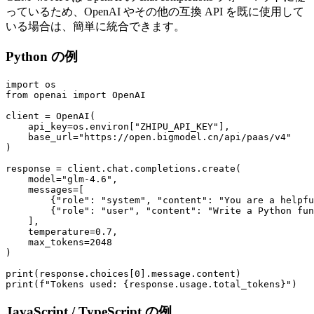
っているため、OpenAI やその他の互換 API を既に使用して
いる場合は、簡単に統合できます。
Python の例
import os

from openai import OpenAI

client = OpenAI(

    api_key=os.environ["ZHIPU_API_KEY"],

    base_url="https://open.bigmodel.cn/api/paas/v4"

)

response = client.chat.completions.create(

    model="glm-4.6",

    messages=[

        {"role": "system", "content": "You are a helpfu
        {"role": "user", "content": "Write a Python fun
    ],

    temperature=0.7,

    max_tokens=2048

)

print(response.choices[0].message.content)

JavaScript / TypeScript の例