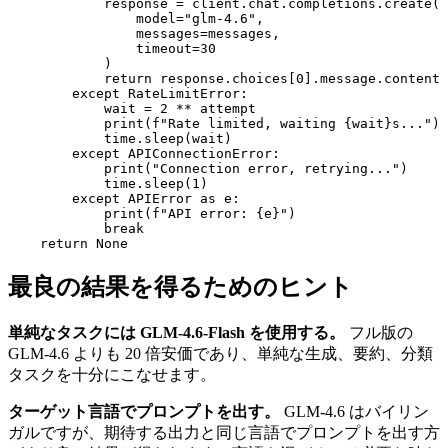
            response = client.chat.completions.create(

                model="glm-4.6",

                messages=messages,

                timeout=30

            )

            return response.choices[0].message.content

        except RateLimitError:

            wait = 2 ** attempt

            print(f"Rate limited, waiting {wait}s...")

            time.sleep(wait)

        except APIConnectionError:

            print("Connection error, retrying...")

            time.sleep(1)

        except APIError as e:

            print(f"API error: {e}")

            break

最良の結果を得るためのヒント
単純なタスクには GLM-4.6-Flash を使用する。
フル版の
GLM-4.6 よりも 20 倍安価であり、単純な生成、要約、分類
タスクを十分にこなせます。
ターゲット言語でプロンプトを出す。
GLM-4.6 はバイリン
ガルですが、期待する出力と同じ言語でプロンプトを出す方