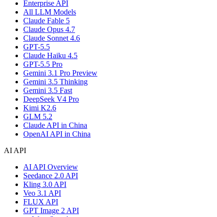
Enterprise API
All LLM Models
Claude Fable 5
Claude Opus 4.7
Claude Sonnet 4.6
GPT-5.5
Claude Haiku 4.5
GPT-5.5 Pro
Gemini 3.1 Pro Preview
Gemini 3.5 Thinking
Gemini 3.5 Fast
DeepSeek V4 Pro
Kimi K2.6
GLM 5.2
Claude API in China
OpenAI API in China
AI API
AI API Overview
Seedance 2.0 API
Kling 3.0 API
Veo 3.1 API
FLUX API
GPT Image 2 API