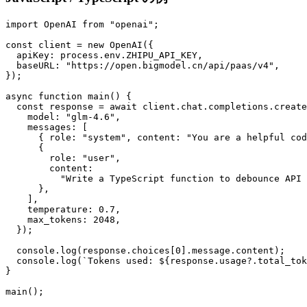
import OpenAI from "openai";

const client = new OpenAI({

  apiKey: process.env.ZHIPU_API_KEY,

  baseURL: "https://open.bigmodel.cn/api/paas/v4",

});

async function main() {

  const response = await client.chat.completions.create
    model: "glm-4.6",

    messages: [

      { role: "system", content: "You are a helpful cod
      {

        role: "user",

        content:

          "Write a TypeScript function to debounce API 
      },

    ],

    temperature: 0.7,

    max_tokens: 2048,

  });

  console.log(response.choices[0].message.content);

  console.log(`Tokens used: ${response.usage?.total_tok
}
