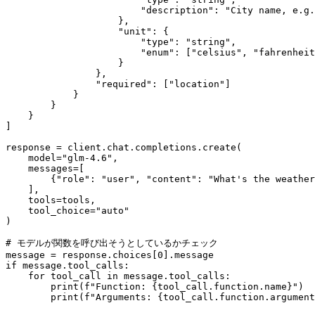
                        "description": "City name, e.g.
                    },

                    "unit": {

                        "type": "string",

                        "enum": ["celsius", "fahrenheit
                    }

                },

                "required": ["location"]

            }

        }

    }

]

response = client.chat.completions.create(

    model="glm-4.6",

    messages=[

        {"role": "user", "content": "What's the weather
    ],

    tools=tools,

    tool_choice="auto"

)

# モデルが関数を呼び出そうとしているかチェック

message = response.choices[0].message

if message.tool_calls:

    for tool_call in message.tool_calls:

        print(f"Function: {tool_call.function.name}")
