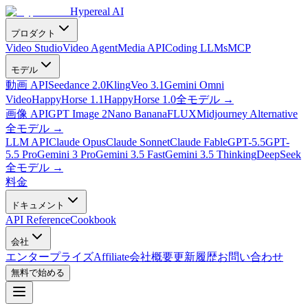
Hypereal AI
プロダクト
Video Studio
Video Agent
Media API
Coding LLMs
MCP
モデル
動画 API
Seedance 2.0
Kling
Veo 3.1
Gemini Omni
Video
HappyHorse 1.1
HappyHorse 1.0
全モデル
→
画像 API
GPT Image 2
Nano Banana
FLUX
Midjourney Alternative
全モデル
→
LLM API
Claude Opus
Claude Sonnet
Claude Fable
GPT-5.5
GPT-
5.5 Pro
Gemini 3 Pro
Gemini 3.5 Fast
Gemini 3.5 Thinking
DeepSeek
全モデル
→
料金
ドキュメント
API Reference
Cookbook
会社
エンタープライズ
Affiliate
会社概要
更新履歴
お問い合わせ
無料で始める