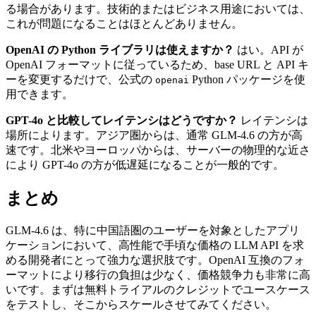
る場合があります。技術的またはビジネス用途においては、
これが問題になることはほとんどありません。
OpenAI の Python ライブラリは使えますか？
はい。API が
OpenAI フォーマットに従っているため、base URL と API キ
ーを変更するだけで、公式の
Python パッケージを使
openai
用できます。
GPT-4o と比較してレイテンシはどうですか？
レイテンシは
場所によります。アジア圏からは、通常 GLM-4.6 の方が高
速です。北米やヨーロッパからは、サーバーの物理的な近さ
により GPT-4o の方が低遅延になることが一般的です。
まとめ
GLM-4.6 は、特に中国語圏のユーザーを対象としたアプリ
ケーションにおいて、高性能で手頃な価格の LLM API を求
める開発者にとって強力な選択肢です。OpenAI 互換のフォ
ーマットにより移行の負担は少なく、価格競争力も非常に高
いです。まずは無料トライアルのクレジットでユースケース
をテストし、そこからスケールさせてみてください。