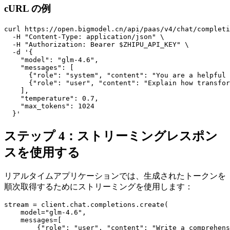
cURL の例
curl https://open.bigmodel.cn/api/paas/v4/chat/completi
  -H "Content-Type: application/json" \

  -H "Authorization: Bearer $ZHIPU_API_KEY" \

  -d '{

    "model": "glm-4.6",

    "messages": [

      {"role": "system", "content": "You are a helpful 
      {"role": "user", "content": "Explain how transfor
    ],

    "temperature": 0.7,

    "max_tokens": 1024

ステップ 4：ストリーミングレスポン
スを使用する
リアルタイムアプリケーションでは、生成されたトークンを
順次取得するためにストリーミングを使用します：
stream = client.chat.completions.create(

    model="glm-4.6",

    messages=[

        {"role": "user", "content": "Write a comprehens