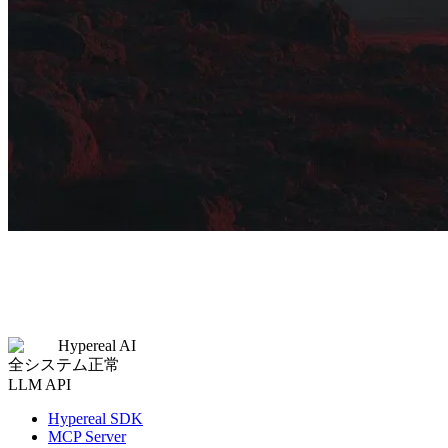
Hypereal AI
全システム正常
LLM API
Hypereal SDK
MCP Server