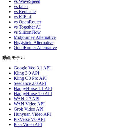
vs WaveSpeed
vs fal.ai
vs Replicate
vs KIE.ai
vs OpenRouter
vs Together AI
vs SiliconFlow
Midjourney Alternative
Higgsfield Alternative
OpenRouter Alternative
動画モデル
Google Veo 3.1 API
Kling 3.0 API
Kling O3 Pro API
Seedance 2.0 API
HappyHorse 1.1 API
HappyHorse 1.0 API
WAN 2.7 API
WAN Video API
Grok Video API
Hunyuan Video API
PixVerse V6 API
Pika Video API