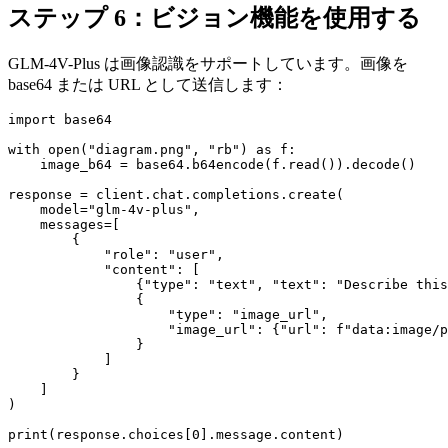
ステップ 6：ビジョン機能を使用する
GLM-4V-Plus は画像認識をサポートしています。画像を
base64 または URL として送信します：
import base64

with open("diagram.png", "rb") as f:

    image_b64 = base64.b64encode(f.read()).decode()

response = client.chat.completions.create(

    model="glm-4v-plus",

    messages=[

        {

            "role": "user",

            "content": [

                {"type": "text", "text": "Describe this
                {

                    "type": "image_url",

                    "image_url": {"url": f"data:image/p
                }

            ]

        }

    ]

)
