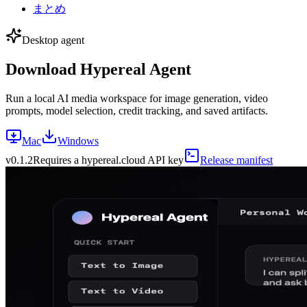
まとめ
Desktop agent
Download Hypereal Agent
Run a local AI media workspace for image generation, video
prompts, model selection, credit tracking, and saved artifacts.
Mac
Windows
v
0.1.2
Requires a hypereal.cloud API key
Release manifest