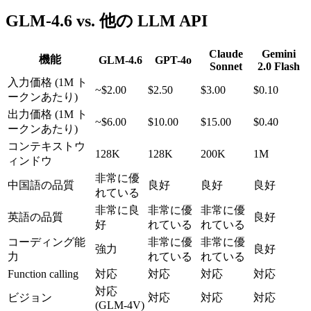
GLM-4.6 vs. 他の LLM API
Claude
Gemini
機能
GLM-4.6
GPT-4o
Sonnet
2.0 Flash
入力価格 (1M ト
~$2.00
$2.50
$3.00
$0.10
ークンあたり)
出力価格 (1M ト
~$6.00
$10.00
$15.00
$0.40
ークンあたり)
コンテキストウ
128K
128K
200K
1M
ィンドウ
非常に優
中国語の品質
良好
良好
良好
れている
非常に良
非常に優
非常に優
英語の品質
良好
好
れている
れている
コーディング能
非常に優
非常に優
強力
良好
力
れている
れている
Function calling
対応
対応
対応
対応
対応
ビジョン
対応
対応
対応
(GLM-4V)