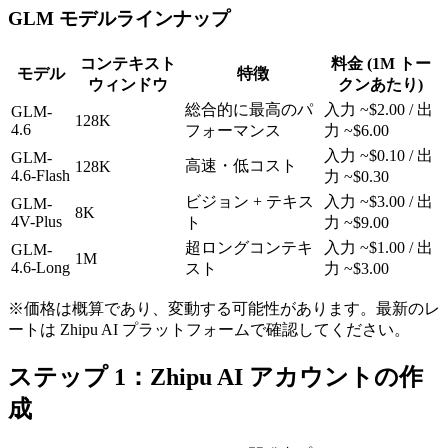
GLM モデルラインナップ
コンテキスト
料金 (1M トー
モデル
特徴
ウィンドウ
クンあたり)
総合的に最高のパ
入力 ~$2.00 / 出
GLM-
128K
4.6
フォーマンス
力 ~$6.00
入力 ~$0.10 / 出
GLM-
高速・低コスト
128K
4.6-Flash
力 ~$0.30
ビジョン + テキス
入力 ~$3.00 / 出
GLM-
8K
4V-Plus
ト
力 ~$9.00
超ロングコンテキ
入力 ~$1.00 / 出
GLM-
1M
4.6-Long
スト
力 ~$3.00
※価格は概算であり、変動する可能性があります。最新のレ
ートは Zhipu AI プラットフォームで確認してください。
ステップ 1：Zhipu AI アカウントの作
成