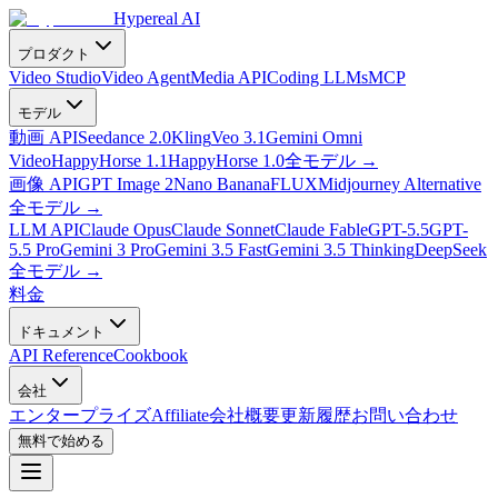
Hypereal AI
プロダクト
Video Studio
Video Agent
Media API
Coding LLMs
MCP
モデル
動画 API
Seedance 2.0
Kling
Veo 3.1
Gemini Omni
Video
HappyHorse 1.1
HappyHorse 1.0
全モデル
→
画像 API
GPT Image 2
Nano Banana
FLUX
Midjourney Alternative
全モデル
→
LLM API
Claude Opus
Claude Sonnet
Claude Fable
GPT-5.5
GPT-
5.5 Pro
Gemini 3 Pro
Gemini 3.5 Fast
Gemini 3.5 Thinking
DeepSeek
全モデル
→
料金
ドキュメント
API Reference
Cookbook
会社
エンタープライズ
Affiliate
会社概要
更新履歴
お問い合わせ
無料で始める