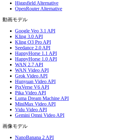
Higgsfield Alternative
OpenRouter Alternative
動画モデル
Google Veo 3.1 API
Kling 3.0 API
Kling O3 Pro API
Seedance 2.0 API
HappyHorse 1.1 API
HappyHorse 1.0 API
WAN 2.7 API
WAN Video API
Grok Video API
Hunyuan Video API
PixVerse V6 API
Pika Video API
Luma Dream Machine API
MiniMax Video API
Vidu Video API
Gemini Omni Video API
画像モデル
NanoBanana 2 API