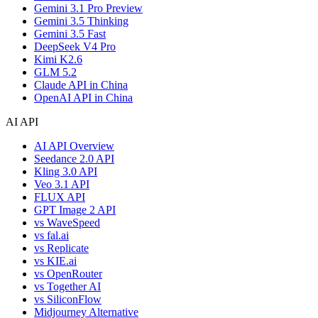
Gemini 3.1 Pro Preview
Gemini 3.5 Thinking
Gemini 3.5 Fast
DeepSeek V4 Pro
Kimi K2.6
GLM 5.2
Claude API in China
OpenAI API in China
AI API
AI API Overview
Seedance 2.0 API
Kling 3.0 API
Veo 3.1 API
FLUX API
GPT Image 2 API
vs WaveSpeed
vs fal.ai
vs Replicate
vs KIE.ai
vs OpenRouter
vs Together AI
vs SiliconFlow
Midjourney Alternative