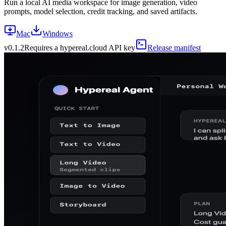
Run a local AI media workspace for image generation, video
prompts, model selection, credit tracking, and saved artifacts.
Mac
Windows
v
0.1.2
Requires a hypereal.cloud API key
Release manifest