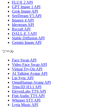
FLUX 2 API
GPT Image 1 API
Grok Image API
SeeDream V5 API
Imagen 4 API
Ideogram API
Recraft API
DALL-E 3 API
Stable Diffusion API
Gemini Image API
ツール
Face Swap API
Video Face Swap API
Virtual Try-On API
AI Talking Avatar API
Lip Sync API
OmniHuman Avatar API
Tripo3D H3.1 API
ElevenLabs TTS API
Fish Audio TTS API
Whisper STT API
Lyria Music API