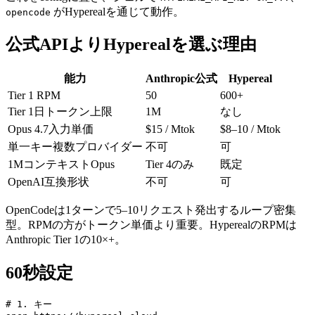
がHyperealを通じて動作。
opencode
公式APIよりHyperealを選ぶ理由
能力
Anthropic公式
Hypereal
Tier 1 RPM
50
600+
Tier 1日トークン上限
1M
なし
Opus 4.7入力単価
$15 / Mtok
$8–10 / Mtok
単一キー複数プロバイダー
不可
可
1MコンテキストOpus
Tier 4のみ
既定
OpenAI互換形状
不可
可
OpenCodeは1ターンで5–10リクエスト発出するループ密集
型。RPMの方がトークン単価より重要。HyperealのRPMは
Anthropic Tier 1の10×+。
60秒設定
# 1. キー
