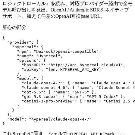
ロジェクトローカル）を読み、対応プロバイダー経由で全モ
デル呼び出しを発出。OpenAI / Anthropic SDKをネイティブ
サポート、加えて任意のOpenAI互換base URL。
肝心の部分：
{

  "provider": {

    "hypereal": {

      "npm": "@ai-sdk/openai-compatible",

      "name": "Hypereal",

      "options": {

        "baseURL": "https://api.hypereal.cloud/v1",

        "apiKey": "{env:HYPEREAL_API_KEY}"

      },

      "models": {

        "claude-opus-4-7": { "name": "Claude Opus 4.7 (
        "claude-sonnet-4-6": { "name": "Claude Sonnet 4
        "gpt-5.5": { "name": "GPT-5" },

        "gpt-5.3-codex": { "name": "GPT-5 Codex" },

        "gemini-3-pro-preview": { "name": "Gemini 2.5 P
      }

    }

  },

  "model": "hypereal/claude-opus-4-7"

これをconfigに置き、シェルで
、
HYPEREAL_API_KEY=ck_...