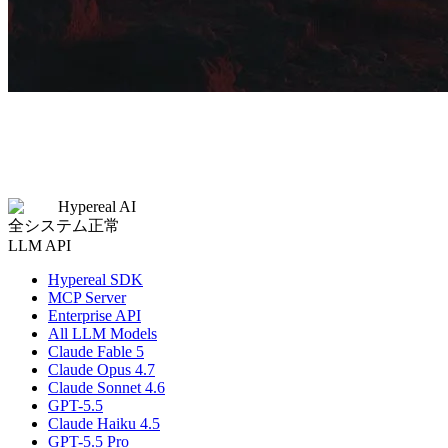
Hypereal AI
全システム正常
LLM API
Hypereal SDK
MCP Server
Enterprise API
All LLM Models
Claude Fable 5
Claude Opus 4.7
Claude Sonnet 4.6
GPT-5.5
Claude Haiku 4.5
GPT-5.5 Pro