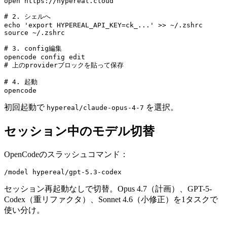
open https://hypereal.cloud

# 2. シェルへ

echo 'export HYPEREAL_API_KEY=ck_...' >> ~/.zshrc

source ~/.zshrc

# 3. config編集

opencode config edit

# 上のproviderブロックを貼って保存

# 4. 起動

初回起動で
を選択。
hypereal/claude-opus-4-7
セッション中のモデル切替
OpenCodeのスラッシュコマンド：
セッション再起動なしで切替。Opus 4.7（計画）、GPT-5-
Codex（重リファクタ）、Sonnet 4.6（小修正）を1タスクで
使い分け。