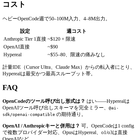
コスト
ヘビーOpenCode週で50–100M入力、4–8M出力。
設定
週コスト
Anthropic Tier 1直接
~$120 + 限速
OpenAI直接
~$90
Hypereal
~$55–80、限速の痛みなし
計量IDE（Cursor Ultra、Claude Max）からの転入者にとり、
Hyperealは最安かつ最高スループット帯。
FAQ
OpenCodeのツール呼び出し形式は？
はい——Hyperealは
OpenAIツール呼び出しスキーマを完全ミラー、
@ai-
の期待通り。
sdk/openai-compatible
OpenAI / Anthropicキーと併用は？
可。OpenCodeは1 config
で複数プロバイダー対応、OpusはHypereal、o1/o3は直接
OpenAIなど。