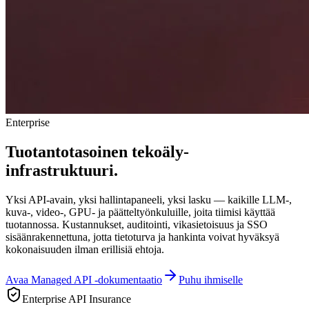
Enterprise
Tuotantotasoinen tekoäly-
infrastruktuuri.
Yksi API-avain, yksi hallintapaneeli, yksi lasku — kaikille LLM-,
kuva-, video-, GPU- ja päätteltyönkuluille, joita tiimisi käyttää
tuotannossa. Kustannukset, auditointi, vikasietoisuus ja SSO
sisäänrakennettuna, jotta tietoturva ja hankinta voivat hyväksyä
kokonaisuuden ilman erillisiä ehtoja.
Avaa Managed API -dokumentaatio
Puhu ihmiselle
Enterprise API Insurance