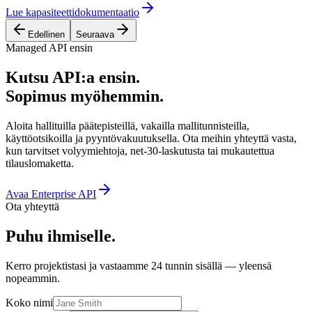
Lue kapasiteettidokumentaatio
Edellinen
Seuraava
Managed API ensin
Kutsu API:a ensin.
Sopimus myöhemmin.
Aloita hallituilla päätepisteillä, vakailla mallitunnisteilla,
käyttöotsikoilla ja pyyntövakuutuksella. Ota meihin yhteyttä vasta,
kun tarvitset volyymiehtoja, net-30-laskutusta tai mukautettua
tilauslomaketta.
Avaa Enterprise API
Ota yhteyttä
Puhu ihmiselle.
Kerro projektistasi ja vastaamme 24 tunnin sisällä — yleensä
nopeammin.
Koko nimi