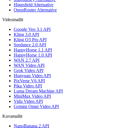
Higgsfield Alternative
OpenRouter Alternative
Videomallit
Google Veo 3.1 API
Kling 3.0 API
Kling O3 Pro API
Seedance 2.0 API
HappyHorse 1.1 API
HappyHorse 1.0 API
WAN 2.7 API
WAN Video API
Grok Video API
Hunyuan Video API
PixVerse V6 API
Pika Video API
Luma Dream Machine API
MiniMax Video API
Vidu Video API
Gemini Omni Video API
Kuvamallit
NanoBanana 2 API