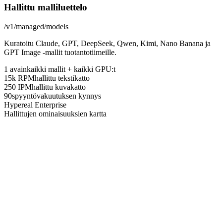
Hallittu malliluettelo
/v1/managed/models
Kuratoitu Claude, GPT, DeepSeek, Qwen, Kimi, Nano Banana ja
GPT Image -mallit tuotantotiimeille.
1 avain
kaikki mallit + kaikki GPU:t
15k RPM
hallittu tekstikatto
250 IPM
hallittu kuvakatto
90s
pyyntövakuutuksen kynnys
Hypereal Enterprise
Hallittujen ominaisuuksien kartta