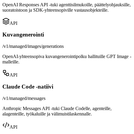
OpenAI Responses API -tuki agenttisilmukoille, päättelyohjauksille,
suoratoistoon ja SDK-yhteensopiville vastausobjekteille.
API
Kuvangenerointi
/v1/managed/images/generations
OpenAI-yhteensopiva kuvangenerointipolku hallituille GPT Image -
malleille.
API
Claude Code -natiivi
/v1/managed/messages
Anthropic Messages API -tuki Claude Codelle, agenteille,
alagenteille, työkaluille ja välimuistilaskennalle.
API