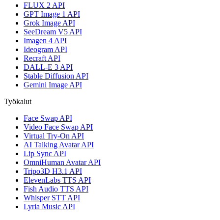
FLUX 2 API
GPT Image 1 API
Grok Image API
SeeDream V5 API
Imagen 4 API
Ideogram API
Recraft API
DALL-E 3 API
Stable Diffusion API
Gemini Image API
Työkalut
Face Swap API
Video Face Swap API
Virtual Try-On API
AI Talking Avatar API
Lip Sync API
OmniHuman Avatar API
Tripo3D H3.1 API
ElevenLabs TTS API
Fish Audio TTS API
Whisper STT API
Lyria Music API