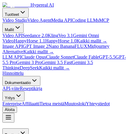
Hypereal AI
Tuotteet
Video Studio
Video Agent
Media API
Coding LLMs
MCP
Mallit
Video API
Seedance 2.0
Kling
Veo 3.1
Gemini Omni
Video
HappyHorse 1.1
HappyHorse 1.0
Kaikki mallit
→
Image API
GPT Image 2
Nano Banana
FLUX
Midjourney
Alternative
Kaikki mallit
→
LLM API
Claude Opus
Claude Sonnet
Claude Fable
GPT-5.5
GPT-
5.5 Pro
Gemini 3 Pro
Gemini 3.5 Fast
Gemini 3.5
Thinking
DeepSeek
Kaikki mallit
→
Hinnoittelu
Dokumentaatio
API-viite
Reseptikirja
Yritys
Enterprise
Affiliaatti
Tietoa meistä
Muutosloki
Yhteystiedot
Aloita