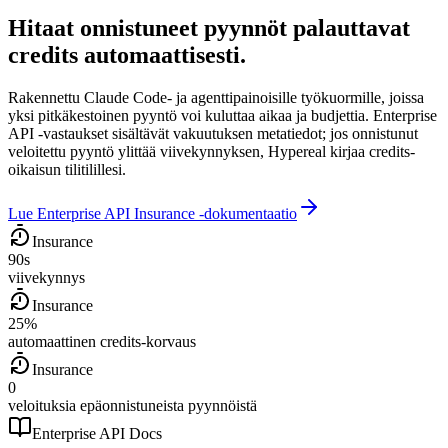
Hitaat onnistuneet pyynnöt palauttavat
credits automaattisesti.
Rakennettu Claude Code- ja agenttipainoisille työkuormille, joissa
yksi pitkäkestoinen pyyntö voi kuluttaa aikaa ja budjettia. Enterprise
API -vastaukset sisältävät vakuutuksen metatiedot; jos onnistunut
veloitettu pyyntö ylittää viivekynnyksen, Hypereal kirjaa credits-
oikaisun tilitilillesi.
Lue Enterprise API Insurance -dokumentaatio
Insurance
90s
viivekynnys
Insurance
25%
automaattinen credits-korvaus
Insurance
0
veloituksia epäonnistuneista pyynnöistä
Enterprise API Docs