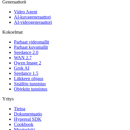
Generaattorit
Video Agent
AI-kuvageneraattori
AI-videogeneraattori
Kokoelmat
Parhaat videomallit
Parhaat kuvamallit
Seedance 2.0
WAN 2.7
Qwen Image 2
Grok AI
Seedance 1.5
Liikkeen ohjaus
Sisällön tunnistus
Objektin tunnistus
Yritys
Tietoa
Dokumentaatio
Hypereal SDK
Cookbook
Muutosloki