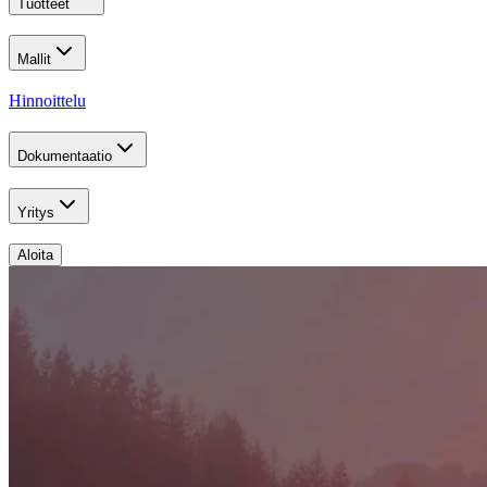
Tuotteet
Mallit
Hinnoittelu
Dokumentaatio
Yritys
Aloita