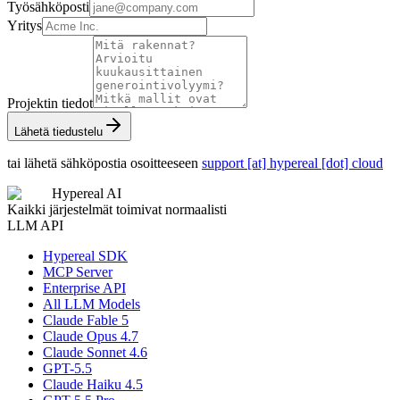
Työsähköposti
Yritys
Projektin tiedot
Lähetä tiedustelu
tai lähetä sähköpostia osoitteeseen
support [at] hypereal [dot] cloud
Hypereal AI
Kaikki järjestelmät toimivat normaalisti
LLM API
Hypereal SDK
MCP Server
Enterprise API
All LLM Models
Claude Fable 5
Claude Opus 4.7
Claude Sonnet 4.6
GPT-5.5
Claude Haiku 4.5