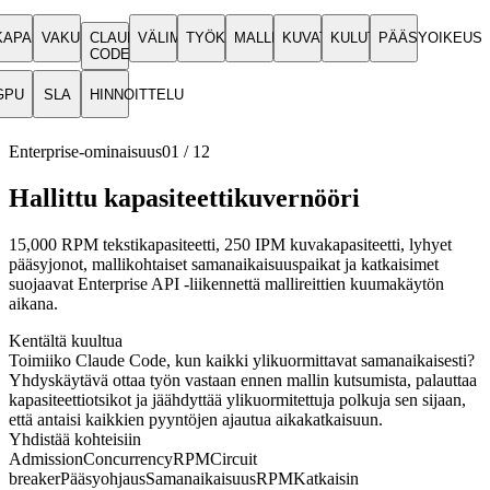
KAPASITEETTI
VAKUUTUS
CLAUDE
VÄLIMUISTI
TYÖKALUT
MALLIT
KUVAT
KULUTUS
PÄÄSYOIKEUS
CODE
GPU
SLA
HINNOITTELU
Enterprise-ominaisuus
01
/
12
Hallittu kapasiteettikuvernööri
15,000 RPM tekstikapasiteetti, 250 IPM kuvakapasiteetti, lyhyet
pääsyjonot, mallikohtaiset samanaikaisuuspaikat ja katkaisimet
suojaavat Enterprise API -liikennettä mallireittien kuumakäytön
aikana.
Kentältä kuultua
Toimiiko Claude Code, kun kaikki ylikuormittavat samanaikaisesti?
Yhdyskäytävä ottaa työn vastaan ennen mallin kutsumista, palauttaa
kapasiteettiotsikot ja jäähdyttää ylikuormitettuja polkuja sen sijaan,
että antaisi kaikkien pyyntöjen ajautua aikakatkaisuun.
Yhdistää kohteisiin
Admission
Concurrency
RPM
Circuit
breaker
Pääsyohjaus
Samanaikaisuus
RPM
Katkaisin