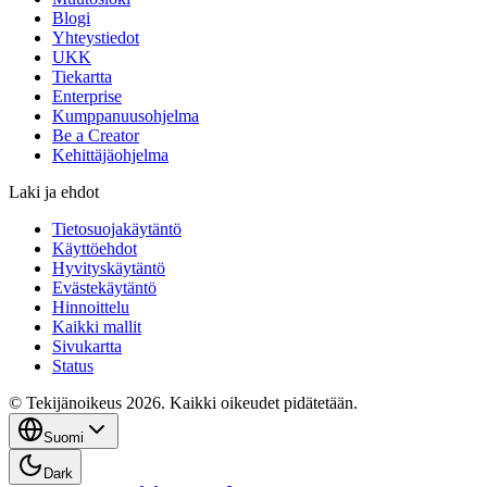
Blogi
Yhteystiedot
UKK
Tiekartta
Enterprise
Kumppanuusohjelma
Be a Creator
Kehittäjäohjelma
Laki ja ehdot
Tietosuojakäytäntö
Käyttöehdot
Hyvityskäytäntö
Evästekäytäntö
Hinnoittelu
Kaikki mallit
Sivukartta
Status
© Tekijänoikeus 2026. Kaikki oikeudet pidätetään.
Suomi
Dark