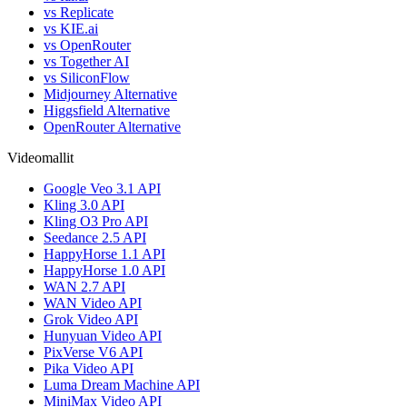
vs Replicate
vs KIE.ai
vs OpenRouter
vs Together AI
vs SiliconFlow
Midjourney Alternative
Higgsfield Alternative
OpenRouter Alternative
Videomallit
Google Veo 3.1 API
Kling 3.0 API
Kling O3 Pro API
Seedance 2.5 API
HappyHorse 1.1 API
HappyHorse 1.0 API
WAN 2.7 API
WAN Video API
Grok Video API
Hunyuan Video API
PixVerse V6 API
Pika Video API
Luma Dream Machine API
MiniMax Video API