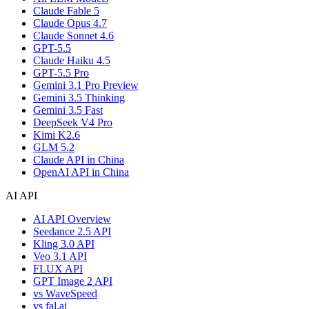
Claude Fable 5
Claude Opus 4.7
Claude Sonnet 4.6
GPT-5.5
Claude Haiku 4.5
GPT-5.5 Pro
Gemini 3.1 Pro Preview
Gemini 3.5 Thinking
Gemini 3.5 Fast
DeepSeek V4 Pro
Kimi K2.6
GLM 5.2
Claude API in China
OpenAI API in China
AI API
AI API Overview
Seedance 2.5 API
Kling 3.0 API
Veo 3.1 API
FLUX API
GPT Image 2 API
vs WaveSpeed
vs fal.ai