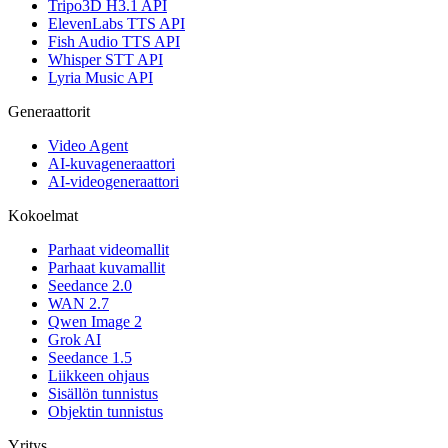
Tripo3D H3.1 API
ElevenLabs TTS API
Fish Audio TTS API
Whisper STT API
Lyria Music API
Generaattorit
Video Agent
AI-kuvageneraattori
AI-videogeneraattori
Kokoelmat
Parhaat videomallit
Parhaat kuvamallit
Seedance 2.0
WAN 2.7
Qwen Image 2
Grok AI
Seedance 1.5
Liikkeen ohjaus
Sisällön tunnistus
Objektin tunnistus
Yritys