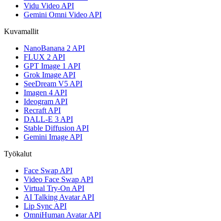
Vidu Video API
Gemini Omni Video API
Kuvamallit
NanoBanana 2 API
FLUX 2 API
GPT Image 1 API
Grok Image API
SeeDream V5 API
Imagen 4 API
Ideogram API
Recraft API
DALL-E 3 API
Stable Diffusion API
Gemini Image API
Työkalut
Face Swap API
Video Face Swap API
Virtual Try-On API
AI Talking Avatar API
Lip Sync API
OmniHuman Avatar API