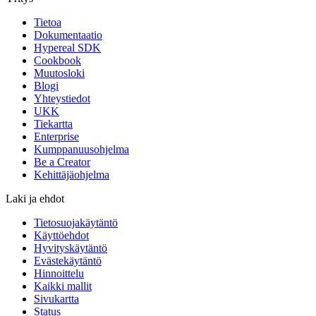
Tietoa
Dokumentaatio
Hypereal SDK
Cookbook
Muutosloki
Blogi
Yhteystiedot
UKK
Tiekartta
Enterprise
Kumppanuusohjelma
Be a Creator
Kehittäjäohjelma
Laki ja ehdot
Tietosuojakäytäntö
Käyttöehdot
Hyvityskäytäntö
Evästekäytäntö
Hinnoittelu
Kaikki mallit
Sivukartta
Status