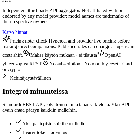
Independent third-party API aggregator. Not affiliated with or
endorsed by any model provider; model names are trademarks of
their respective owners.
Katso hinnat
Pricing note: check Hypereal and provider live pricing before
making direct comparisons. Published rates can change as upstream
costs shift.
Maksa käytön mukaan · ei tilausta
OpenAI-
yhteensopiva REST
No subscription · No monthly reset · Card
or crypto
Kehittäjäystävällinen
Integroi minuuteissa
Standardi REST API, joka toimii millä tahansa kielellä. Yksi API-
avain antaa pääsyn kaikkiin malleihin.
Yksi päätepiste kaikille malleille
Bearer-token-todennus