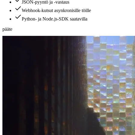
JSON-pyyntö ja -vastaus
Webhook-kutsut asynkronisille töille
Python- ja Node.js-SDK saatavilla
pääte