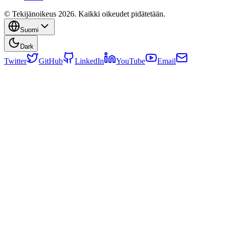
© Tekijänoikeus 2026. Kaikki oikeudet pidätetään.
Suomi
Dark
Twitter
GitHub
LinkedIn
YouTube
Email