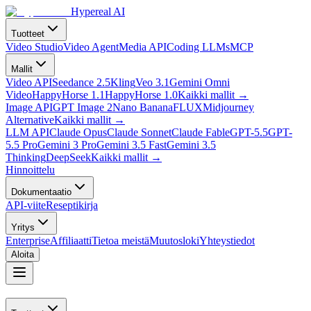
Hypereal AI
Tuotteet
Video Studio
Video Agent
Media API
Coding LLMs
MCP
Mallit
Video API
Seedance 2.5
Kling
Veo 3.1
Gemini Omni
Video
HappyHorse 1.1
HappyHorse 1.0
Kaikki mallit
→
Image API
GPT Image 2
Nano Banana
FLUX
Midjourney
Alternative
Kaikki mallit
→
LLM API
Claude Opus
Claude Sonnet
Claude Fable
GPT-5.5
GPT-
5.5 Pro
Gemini 3 Pro
Gemini 3.5 Fast
Gemini 3.5
Thinking
DeepSeek
Kaikki mallit
→
Hinnoittelu
Dokumentaatio
API-viite
Reseptikirja
Yritys
Enterprise
Affiliaatti
Tietoa meistä
Muutosloki
Yhteystiedot
Aloita