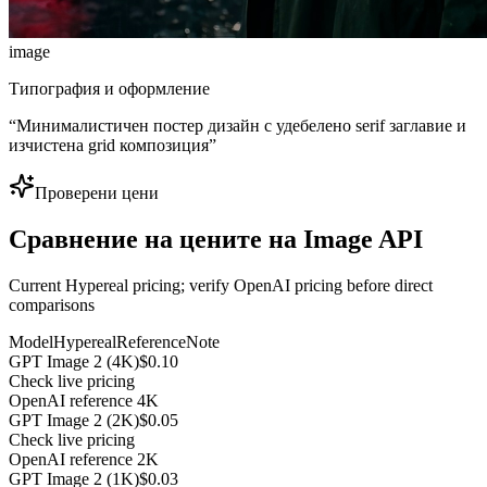
image
Типография и оформление
“
Минималистичен постер дизайн с удебелено serif заглавие и
изчистена grid композиция
”
Проверени цени
Сравнение на цените на Image API
Current Hypereal pricing; verify OpenAI pricing before direct
comparisons
Model
Hypereal
Reference
Note
GPT Image 2 (4K)
$0.10
Check live pricing
OpenAI reference 4K
GPT Image 2 (2K)
$0.05
Check live pricing
OpenAI reference 2K
GPT Image 2 (1K)
$0.03