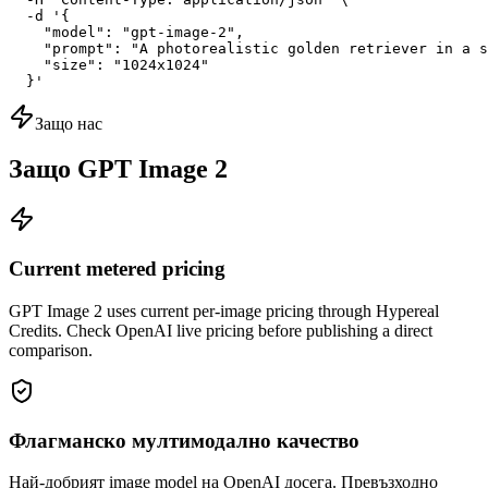
  -d '{

    "model": "gpt-image-2",

    "prompt": "A photorealistic golden retriever in a s
    "size": "1024x1024"

  }'
Защо нас
Защо GPT Image 2
Current metered pricing
GPT Image 2 uses current per-image pricing through Hypereal
Credits. Check OpenAI live pricing before publishing a direct
comparison.
Флагманско мултимодално качество
Най-добрият image model на OpenAI досега. Превъзходно