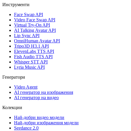
Инструменти
Face Swap API
Video Face Swap API
Virtual Try-On API
AI Talking Avatar API
Lip Sync API
OmniHuman Avatar API
Tripo3D H3.1 API
ElevenLabs TTS API
Fish Audio TTS API
Whisper STT API
Lyria Music API
Генератори
Video Agent
AI генератор на изображения
AI генератор на видео
Колекции
Най-добри видео модели
Най-добри изображения модели
Seedance 2.0