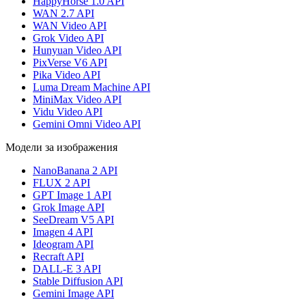
HappyHorse 1.0 API
WAN 2.7 API
WAN Video API
Grok Video API
Hunyuan Video API
PixVerse V6 API
Pika Video API
Luma Dream Machine API
MiniMax Video API
Vidu Video API
Gemini Omni Video API
Модели за изображения
NanoBanana 2 API
FLUX 2 API
GPT Image 1 API
Grok Image API
SeeDream V5 API
Imagen 4 API
Ideogram API
Recraft API
DALL-E 3 API
Stable Diffusion API
Gemini Image API