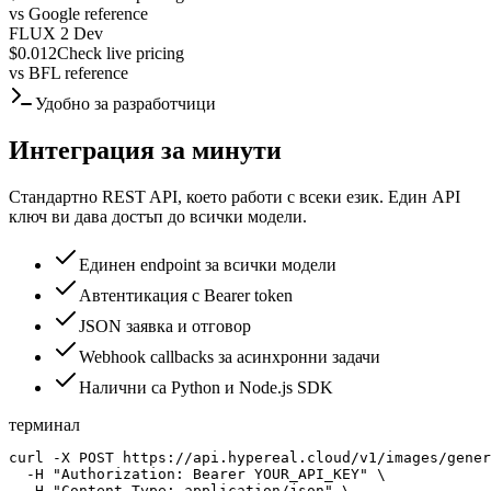
vs
Google reference
FLUX 2 Dev
$0.012
Check live pricing
vs
BFL reference
Удобно за разработчици
Интеграция за минути
Стандартно REST API, което работи с всеки език. Един API
ключ ви дава достъп до всички модели.
Единен endpoint за всички модели
Автентикация с Bearer token
JSON заявка и отговор
Webhook callbacks за асинхронни задачи
Налични са Python и Node.js SDK
терминал
curl -X POST https://api.hypereal.cloud/v1/images/gener
  -H "Authorization: Bearer YOUR_API_KEY" \

  -H "Content-Type: application/json" \
