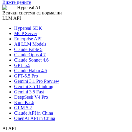
Вижте цените
Hypereal AI
Всички системи са нормални
LLM API
Hypereal SDK
MCP Server
Enterprise API
All LLM Models
Claude Fable 5
Claude Opus 4.7
Claude Sonnet 4.6
GPT-5.5
Claude Haiku 4.5
GPT-5.5 Pro
Gemini 3.1 Pro Preview
Gemini 3.5 Thinking
Gemini 3.5 Fast
DeepSeek V4 Pro
Kimi K2.6
GLM 5.2
Claude API in China
OpenAI API in China
AI API