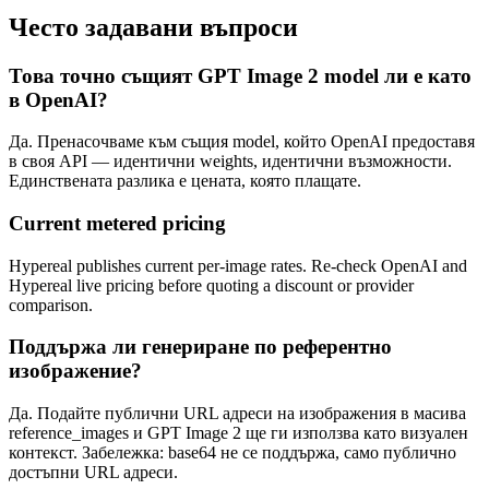
Често задавани въпроси
Това точно същият GPT Image 2 model ли е като
в OpenAI?
Да. Пренасочваме към същия model, който OpenAI предоставя
в своя API — идентични weights, идентични възможности.
Единствената разлика е цената, която плащате.
Current metered pricing
Hypereal publishes current per-image rates. Re-check OpenAI and
Hypereal live pricing before quoting a discount or provider
comparison.
Поддържа ли генериране по референтно
изображение?
Да. Подайте публични URL адреси на изображения в масива
reference_images и GPT Image 2 ще ги използва като визуален
контекст. Забележка: base64 не се поддържа, само публично
достъпни URL адреси.