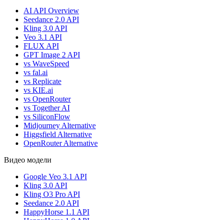
AI API Overview
Seedance 2.0 API
Kling 3.0 API
Veo 3.1 API
FLUX API
GPT Image 2 API
vs WaveSpeed
vs fal.ai
vs Replicate
vs KIE.ai
vs OpenRouter
vs Together AI
vs SiliconFlow
Midjourney Alternative
Higgsfield Alternative
OpenRouter Alternative
Видео модели
Google Veo 3.1 API
Kling 3.0 API
Kling O3 Pro API
Seedance 2.0 API
HappyHorse 1.1 API