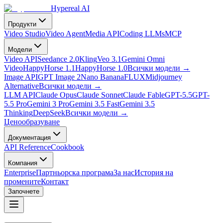
Hypereal AI
Продукти
Video Studio
Video Agent
Media API
Coding LLMs
MCP
Модели
Video API
Seedance 2.0
Kling
Veo 3.1
Gemini Omni
Video
HappyHorse 1.1
HappyHorse 1.0
Всички модели
→
Image API
GPT Image 2
Nano Banana
FLUX
Midjourney
Alternative
Всички модели
→
LLM API
Claude Opus
Claude Sonnet
Claude Fable
GPT-5.5
GPT-
5.5 Pro
Gemini 3 Pro
Gemini 3.5 Fast
Gemini 3.5
Thinking
DeepSeek
Всички модели
→
Ценообразуване
Документация
API Reference
Cookbook
Компания
Enterprise
Партньорска програма
За нас
История на
промените
Контакт
Започнете