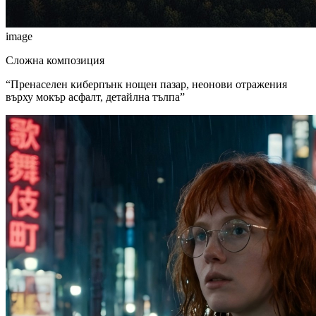
image
Сложна композиция
“
Пренаселен киберпънк нощен пазар, неонови отражения
върху мокър асфалт, детайлна тълпа
”