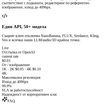
съответствие с подканата, редактиране по референтно
изображение, изход до 4096px.
Един API, 50+ модела
Същият ключ отключва NanoBanana, FLUX, Seedance, Kling,
Veo и всички наши LLM/audio/3D крайни точки.
Live
Отстъпка от OpenAI
current rate
$0.03
От / изображение
1K · 2K $0.05 · 4K $0.10
4K
Максимална резолюция
Изход до 4096px
99.9%
SLA за работоспособност
Надеждност от корпоративен клас
FAQ