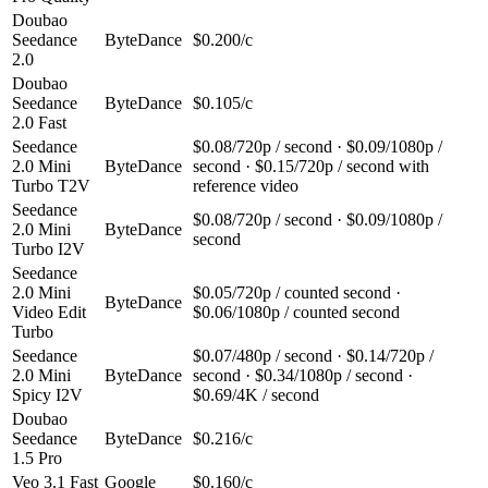
Doubao
Seedance
ByteDance
$0.200/с
2.0
Doubao
Seedance
ByteDance
$0.105/с
2.0 Fast
Seedance
$0.08/720p / second · $0.09/1080p /
2.0 Mini
ByteDance
second · $0.15/720p / second with
Turbo T2V
reference video
Seedance
$0.08/720p / second · $0.09/1080p /
2.0 Mini
ByteDance
second
Turbo I2V
Seedance
2.0 Mini
$0.05/720p / counted second ·
ByteDance
Video Edit
$0.06/1080p / counted second
Turbo
Seedance
$0.07/480p / second · $0.14/720p /
2.0 Mini
ByteDance
second · $0.34/1080p / second ·
Spicy I2V
$0.69/4K / second
Doubao
Seedance
ByteDance
$0.216/с
1.5 Pro
Veo 3.1 Fast
Google
$0.160/с