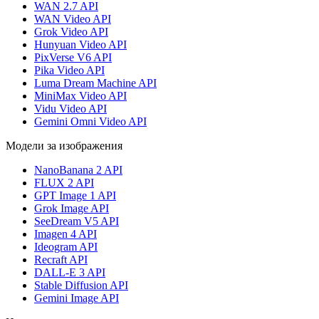
WAN 2.7 API
WAN Video API
Grok Video API
Hunyuan Video API
PixVerse V6 API
Pika Video API
Luma Dream Machine API
MiniMax Video API
Vidu Video API
Gemini Omni Video API
Модели за изображения
NanoBanana 2 API
FLUX 2 API
GPT Image 1 API
Grok Image API
SeeDream V5 API
Imagen 4 API
Ideogram API
Recraft API
DALL-E 3 API
Stable Diffusion API
Gemini Image API