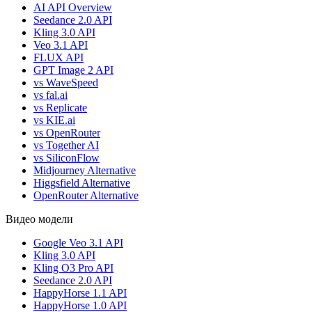
AI API Overview
Seedance 2.0 API
Kling 3.0 API
Veo 3.1 API
FLUX API
GPT Image 2 API
vs WaveSpeed
vs fal.ai
vs Replicate
vs KIE.ai
vs OpenRouter
vs Together AI
vs SiliconFlow
Midjourney Alternative
Higgsfield Alternative
OpenRouter Alternative
Видео модели
Google Veo 3.1 API
Kling 3.0 API
Kling O3 Pro API
Seedance 2.0 API
HappyHorse 1.1 API
HappyHorse 1.0 API