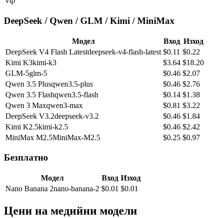
vip
DeepSeek / Qwen / GLM / Kimi / MiniMax
Модел
Вход
Изход
DeepSeek V4 Flash Latest
deepseek-v4-flash-latest
$
0.11
$
0.22
Kimi K3
kimi-k3
$
3.64
$
18.20
GLM-5
glm-5
$
0.46
$
2.07
Qwen 3.5 Plus
qwen3.5-plus
$
0.46
$
2.76
Qwen 3.5 Flash
qwen3.5-flash
$
0.14
$
1.38
Qwen 3 Max
qwen3-max
$
0.81
$
3.22
DeepSeek V3.2
deepseek-v3.2
$
0.46
$
1.84
Kimi K2.5
kimi-k2.5
$
0.46
$
2.42
MiniMax M2.5
MiniMax-M2.5
$
0.25
$
0.97
Безплатно
Модел
Вход
Изход
Nano Banana 2
nano-banana-2
$
0.01
$
0.01
Цени на медийни модели