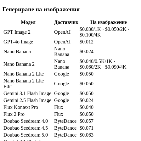
Генериране на изображения
Модел
Доставчик
На изображение
$0.030/1K · $0.050/2K ·
GPT Image 2
OpenAI
$0.100/4K
GPT-4o Image
OpenAI
$0.012
Nano
Nano Banana
$0.024
Banana
Nano
$0.040/0.5K/1K ·
Nano Banana 2
Banana
$0.060/2K · $0.090/4K
Nano Banana 2 Lite
Google
$0.050
Nano Banana 2 Lite
Google
$0.050
Edit
Gemini 3.1 Flash Image
Google
$0.050
Gemini 2.5 Flash Image
Google
$0.024
Flux Kontext Pro
Flux
$0.040
Flux 2 Pro
Flux
$0.050
Doubao Seedream 4.0
ByteDance
$0.057
Doubao Seedream 4.5
ByteDance
$0.071
Doubao Seedream 5.0
ByteDance
$0.063