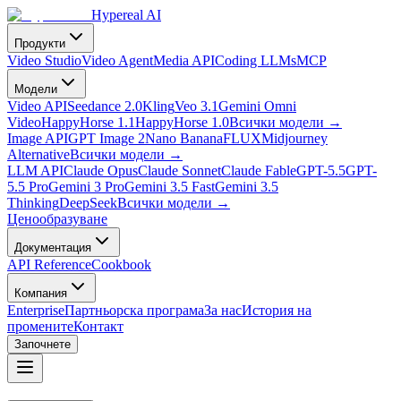
Hypereal AI
Продукти
Video Studio
Video Agent
Media API
Coding LLMs
MCP
Модели
Video API
Seedance 2.0
Kling
Veo 3.1
Gemini Omni
Video
HappyHorse 1.1
HappyHorse 1.0
Всички модели
→
Image API
GPT Image 2
Nano Banana
FLUX
Midjourney
Alternative
Всички модели
→
LLM API
Claude Opus
Claude Sonnet
Claude Fable
GPT-5.5
GPT-
5.5 Pro
Gemini 3 Pro
Gemini 3.5 Fast
Gemini 3.5
Thinking
DeepSeek
Всички модели
→
Ценообразуване
Документация
API Reference
Cookbook
Компания
Enterprise
Партньорска програма
За нас
История на
промените
Контакт
Започнете