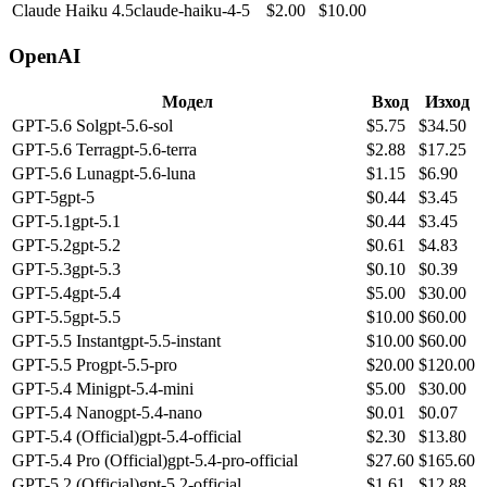
Claude Haiku 4.5
claude-haiku-4-5
$
2.00
$
10.00
OpenAI
Модел
Вход
Изход
GPT-5.6 Sol
gpt-5.6-sol
$
5.75
$
34.50
GPT-5.6 Terra
gpt-5.6-terra
$
2.88
$
17.25
GPT-5.6 Luna
gpt-5.6-luna
$
1.15
$
6.90
GPT-5
gpt-5
$
0.44
$
3.45
GPT-5.1
gpt-5.1
$
0.44
$
3.45
GPT-5.2
gpt-5.2
$
0.61
$
4.83
GPT-5.3
gpt-5.3
$
0.10
$
0.39
GPT-5.4
gpt-5.4
$
5.00
$
30.00
GPT-5.5
gpt-5.5
$
10.00
$
60.00
GPT-5.5 Instant
gpt-5.5-instant
$
10.00
$
60.00
GPT-5.5 Pro
gpt-5.5-pro
$
20.00
$
120.00
GPT-5.4 Mini
gpt-5.4-mini
$
5.00
$
30.00
GPT-5.4 Nano
gpt-5.4-nano
$
0.01
$
0.07
GPT-5.4 (Official)
gpt-5.4-official
$
2.30
$
13.80
GPT-5.4 Pro (Official)
gpt-5.4-pro-official
$
27.60
$
165.60
GPT-5.2 (Official)
gpt-5.2-official
$
1.61
$
12.88