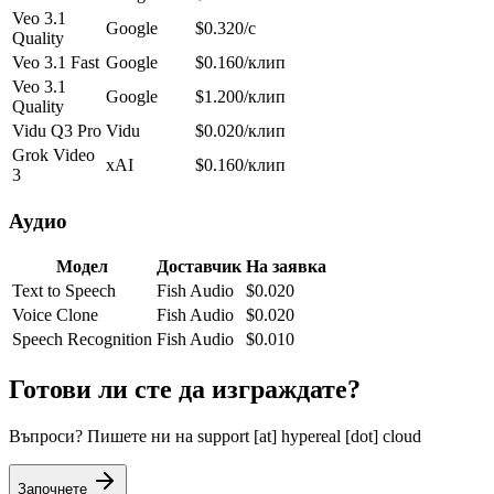
Veo 3.1
Google
$0.320/с
Quality
Veo 3.1 Fast
Google
$0.160/клип
Veo 3.1
Google
$1.200/клип
Quality
Vidu Q3 Pro
Vidu
$0.020/клип
Grok Video
xAI
$0.160/клип
3
Аудио
Модел
Доставчик
На заявка
Text to Speech
Fish Audio
$
0.020
Voice Clone
Fish Audio
$
0.020
Speech Recognition
Fish Audio
$
0.010
Готови ли сте да изграждате?
Въпроси? Пишете ни на
support [at] hypereal [dot] cloud
Започнете