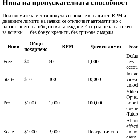
Нива на пропускателната способност
По-големите клиенти получават повече капацитет. RPM и
дневните лимити на заявки се отключват автоматично с
нарастването на общото ви зареждане. Същата цена на токен
за всички — без бонус кредити, без трикове с маржа.
Общо
Ниво
RPM
Дневен лимит
Бел
похарчено
Defaul
Free
$0
60
1,000
new
accou
Image
Starter
$10+
300
10,000
video
unloc
Video
Opus,
Pro
$100+
1,000
100,000
priori
queue
(futur
All m
effect
Scale
$1000+
3,000
Неограничено
unlim
daily