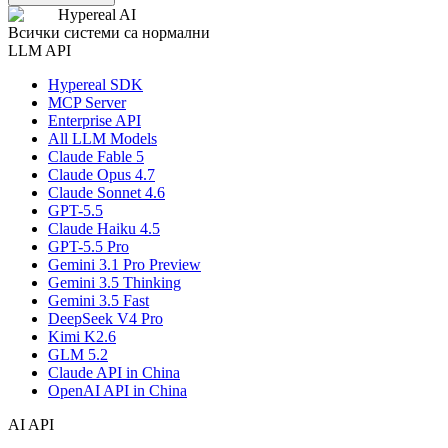
Hypereal AI
Всички системи са нормални
LLM API
Hypereal SDK
MCP Server
Enterprise API
All LLM Models
Claude Fable 5
Claude Opus 4.7
Claude Sonnet 4.6
GPT-5.5
Claude Haiku 4.5
GPT-5.5 Pro
Gemini 3.1 Pro Preview
Gemini 3.5 Thinking
Gemini 3.5 Fast
DeepSeek V4 Pro
Kimi K2.6
GLM 5.2
Claude API in China
OpenAI API in China
AI API