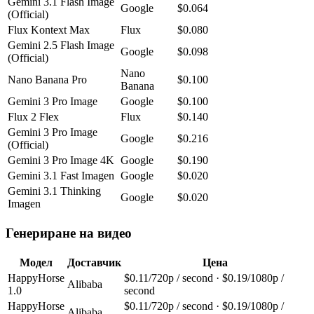
Gemini 3.1 Flash Image
Google
$0.064
(Official)
Flux Kontext Max
Flux
$0.080
Gemini 2.5 Flash Image
Google
$0.098
(Official)
Nano
Nano Banana Pro
$0.100
Banana
Gemini 3 Pro Image
Google
$0.100
Flux 2 Flex
Flux
$0.140
Gemini 3 Pro Image
Google
$0.216
(Official)
Gemini 3 Pro Image 4K
Google
$0.190
Gemini 3.1 Fast Imagen
Google
$0.020
Gemini 3.1 Thinking
Google
$0.020
Imagen
Генериране на видео
Модел
Доставчик
Цена
HappyHorse
$0.11/720p / second · $0.19/1080p /
Alibaba
1.0
second
HappyHorse
$0.11/720p / second · $0.19/1080p /
Alibaba