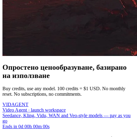
Опростено ценообразуване, базирано
на използване
Buy credits, use any model. 100 credits = $1 USD. No monthly
reset. No subscriptions, no commitments.
VID
AGENT
Video Agent · launch workspace
Seedance, Kling, Vidu, WAN and Veo-style models — pay as you
go
Ends in
0
d
00
h
00
m
00
s