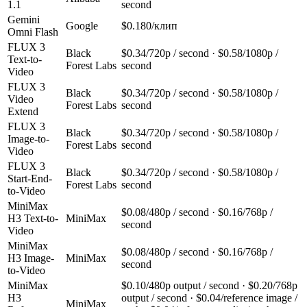
1.1
second
Gemini
Google
$0.180/клип
Omni Flash
FLUX 3
Black
$0.34/720p / second · $0.58/1080p /
Text-to-
Forest Labs
second
Video
FLUX 3
Black
$0.34/720p / second · $0.58/1080p /
Video
Forest Labs
second
Extend
FLUX 3
Black
$0.34/720p / second · $0.58/1080p /
Image-to-
Forest Labs
second
Video
FLUX 3
Black
$0.34/720p / second · $0.58/1080p /
Start-End-
Forest Labs
second
to-Video
MiniMax
$0.08/480p / second · $0.16/768p /
H3 Text-to-
MiniMax
second
Video
MiniMax
$0.08/480p / second · $0.16/768p /
H3 Image-
MiniMax
second
to-Video
MiniMax
$0.10/480p output / second · $0.20/768p
H3
output / second · $0.04/reference image /
MiniMax