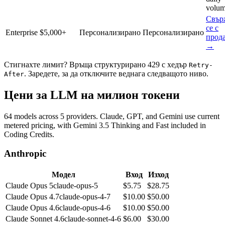
volum
Свър
се с
Enterprise
$5,000+
Персонализирано
Персонализирано
прод
→
Стигнахте лимит? Връща структурирано 429 с хедър
Retry-
. Заредете, за да отключите веднага следващото ниво.
After
Цени за LLM на милион токени
64 models across 5 providers. Claude, GPT, and Gemini use current
metered pricing, with Gemini 3.5 Thinking and Fast included in
Coding Credits.
Anthropic
Модел
Вход
Изход
Claude Opus 5
claude-opus-5
$
5.75
$
28.75
Claude Opus 4.7
claude-opus-4-7
$
10.00
$
50.00
Claude Opus 4.6
claude-opus-4-6
$
10.00
$
50.00
Claude Sonnet 4.6
claude-sonnet-4-6
$
6.00
$
30.00