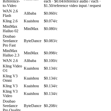
Reference-
each · $0.04/reference audio / each ·
to-Video
$1.50/reference video input / request
WAN 2.6
Alibaba
$0.060/с
Flash
Kling 2.6
Kuaishou
$0.074/с
MiniMax
MiniMax
$0.080/с
Hailuo 02
Doubao
Seedance
ByteDance
$0.083/с
Pro Fast
MiniMax
MiniMax
$0.098/с
Hailuo 2.3
WAN 2.6
Alibaba
$0.100/с
Kling Video
Kuaishou
$0.134/с
O1
Kling V3
Kuaishou
$0.134/с
Omni
Kling V3
Kuaishou
$0.134/с
Kling V3
Kuaishou
$0.134/с
Video
Doubao
Seedance
ByteDance
$0.208/с
Pro Quality