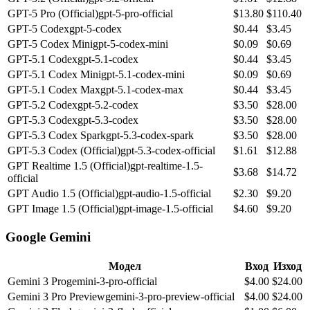
GPT-5 Pro (Official)
gpt-5-pro-official
$
13.80
$
110.40
GPT-5 Codex
gpt-5-codex
$
0.44
$
3.45
GPT-5 Codex Mini
gpt-5-codex-mini
$
0.09
$
0.69
GPT-5.1 Codex
gpt-5.1-codex
$
0.44
$
3.45
GPT-5.1 Codex Mini
gpt-5.1-codex-mini
$
0.09
$
0.69
GPT-5.1 Codex Max
gpt-5.1-codex-max
$
0.44
$
3.45
GPT-5.2 Codex
gpt-5.2-codex
$
3.50
$
28.00
GPT-5.3 Codex
gpt-5.3-codex
$
3.50
$
28.00
GPT-5.3 Codex Spark
gpt-5.3-codex-spark
$
3.50
$
28.00
GPT-5.3 Codex (Official)
gpt-5.3-codex-official
$
1.61
$
12.88
GPT Realtime 1.5 (Official)
gpt-realtime-1.5-
$
3.68
$
14.72
official
GPT Audio 1.5 (Official)
gpt-audio-1.5-official
$
2.30
$
9.20
GPT Image 1.5 (Official)
gpt-image-1.5-official
$
4.60
$
9.20
Google Gemini
Модел
Вход
Изход
Gemini 3 Pro
gemini-3-pro-official
$
4.00
$
24.00
Gemini 3 Pro Preview
gemini-3-pro-preview-official
$
4.00
$
24.00